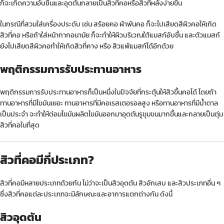
ก็จะเกิดความอับชื้นและอุดตันกลายเป็นสิวที่คอหรือ
สิวที่หลัง
ง่ายขึ้น
ในกรณีที่สวมใส่เครื่องประดับ เช่น สร้อยคอ ผ้าพันคอ ก็จะไปเสียดสีผิวคอให้เกิด
สิวที่คอ หรือถ้าใส่หน้ากากอนามัย ก็จะทำให้ผิวบริเวณใต้แมสก์อับชื้น และตัวแมสก์
ยังไปเสียดสีผิวคอทำให้เกิด
สิวที่คาง
หรือ
สิวแพ้แมสก์
ได้อีกด้วย
พฤติกรรมการรับประทานอาหาร
พฤติกรรมการรับประทานอาหารก็เป็นหนึ่งในปัจจัยที่กระตุ้นให้สิวขึ้นคอได้ โดยถ้า
ทานอาหารที่มีไขมันเยอะ ทานอาหารที่มีคอเรสเตอรอลสูง หรือทานอาหารที่มีน้ำตาล
เป็นประจำ จะทำให้ต่อมไขมันผลิตไขมันออกมาอุดตันรูขุมขนมากขึ้นและกลายเป็นตุ่ม
สิวที่คอในที่สุด
สิวที่คอมีกี่ประเภท?
สิวที่คอมีหลายประเภทด้วยกัน ไม่ว่าจะเป็นสิวอุดตัน สิวอักเสบ และสิวประเภทอื่น ๆ
ซึ่งสิวที่คอแต่ละประเภทจะมีลักษณะและอาการแตกต่างกัน ดังนี้
สิวอุดตัน