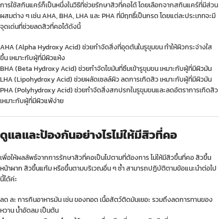
การใช้สกินแคร์ก็เป็นหนึ่งในวิธีที่ช่วยรักษาสิวที่คอได้ โดยเลือกจากสกินแคร์ที่มีส่วน
ผสมต่าง ๆ เช่น AHA, BHA, LHA และ PHA ที่มีฤทธิ์เป็นกรด โดยแต่ละประเภทจะมี
จุดเด่นที่ช่วยลดสิวที่คอได้ดังนี้
AHA (Alpha Hydroxy Acid) ช่วยกำจัดสิ่งที่อุดตันในรูขุมขน ทำให้ผิวกระจ่างใส
ขึ้น เหมาะกับผู้ที่มี
ผิวแห้ง
BHA (Beta Hydroxy Acid) ช่วยกำจัดไขมันที่ซึมเข้ารูขุมขน เหมาะกับผู้ที่มี
ผิวมัน
LHA (Lipohydroxy Acid) ช่วยผลัดเซลล์ผิว ลดการเกิดสิว เหมาะกับผู้ที่มีผิวมัน
PHA (Polyhydroxy Acid) ช่วยกำจัดสิ่งสกปรกในรูขุมขนและลดอัตราการเกิดสิว
เหมาะกับผู้ที่มี
ผิวแพ้ง่าย
ดูแลและป้องกันอย่างไรไม่ให้มีสิวที่คอ
เพื่อให้ผลลัพธ์จากการรักษาสิวที่คอเป็นไปตามที่ต้องการ ไม่ให้มีสิวขึ้นที่คอ
สิวขึ้น
หน้าผาก
สิวขึ้นแก้ม
หรือขึ้นตามบริเวณอื่น ๆ ซ้ำ สามารถปฏิบัติตามข้อแนะนำต่อไป
นี้ได้ค่ะ
ลด ละ การกินอาหารมัน เช่น ของทอด เนื้อสัตว์ติดมันเยอะ รวมถึงลดการทานของ
หวาน น้ำอัดลม เป็นต้น