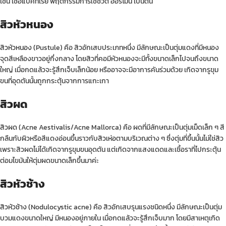
เช่น เชื้อแบคทีเรีย พฤติกรรมการใช้ชีวิต ฮอร์โมน เป็นต้น
สิวหัวหนอง
สิวหัวหนอง
(Pustule) คือ สิวอักเสบประเภทหนึ่ง มีลักษณะเป็นตุ่มแดงที่มีหนอง
จุดสีเหลืองขาวอยู่กึ่งกลาง โดยสิวที่คอมีหัวหนองจะมีทั้งขนาดเล็กไปจนถึงขนาด
ใหญ่ เมื่อกดแล้วจะรู้สึกเจ็บเล็กน้อย หรืออาจจะมีอาการคันร่วมด้วย เกิดจากรูขุม
ขนที่อุดตันนั้นถูกกระตุ้นจากการแกะเกา
สิวผด
สิวผด
(Acne Aestivalis/Acne Mallorca) คือ ผดที่มีลักษณะเป็นตุ่มเม็ดเล็ก ๆ สี
กลืนกับผิวหรือสีแดงอ่อนขึ้นราวกับ
สิวเห่อ
ตามบริเวณต่าง ๆ ซึ่งตุ่มที่ขึ้นนั้นไม่ใช่สิว
เพราะสิวผดไม่ได้เกิดจากรูขุมขนอุดตัน แต่เกิดจากแสงแดดและเชื้อราที่ไปกระตุ้น
ต่อมไขมันให้ตุ่มผดขนาดเล็กขึ้นมาค่ะ
สิวหัวช้าง
สิวหัวช้าง
(Nodulocystic acne) คือ สิวอักเสบรุนแรงชนิดหนึ่ง มีลักษณะเป็นตุ่ม
บวมแดงขนาดใหญ่ มีหนองอยู่ภายใน เมื่อกดแล้วจะรู้สึกเจ็บมาก โดยมีสาเหตุเกิด