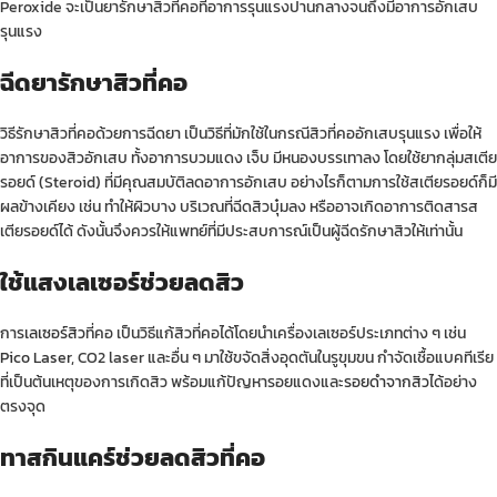
Peroxide จะเป็นยารักษาสิวที่คอที่อาการรุนแรงปานกลางจนถึงมีอาการอักเสบ
รุนแรง
ฉีดยารักษาสิวที่คอ
วิธีรักษาสิวที่คอด้วยการฉีดยา เป็นวิธีที่มักใช้ในกรณีสิวที่คออักเสบรุนแรง เพื่อให้
อาการของสิวอักเสบ ทั้งอาการบวมแดง เจ็บ มีหนองบรรเทาลง โดยใช้ยากลุ่มสเตีย
รอยด์ (Steroid) ที่มีคุณสมบัติลดอาการอักเสบ อย่างไรก็ตามการใช้สเตียรอยด์ก็มี
ผลข้างเคียง เช่น ทำให้ผิวบาง บริเวณที่ฉีดสิวบุ๋มลง หรืออาจเกิดอาการติดสารส
เตียรอยด์ได้ ดังนั้นจึงควรให้แพทย์ที่มีประสบการณ์เป็นผู้ฉีดรักษาสิวให้เท่านั้น
ใช้แสงเลเซอร์ช่วยลดสิว
การ
เลเซอร์สิว
ที่คอ เป็นวิธีแก้สิวที่คอได้โดยนำเครื่องเลเซอร์ประเภทต่าง ๆ เช่น
Pico Laser
, CO2 laser และอื่น ๆ มาใช้ขจัดสิ่งอุดตันในรูขุมขน กำจัดเชื้อแบคทีเรีย
ที่เป็นต้นเหตุของการเกิดสิว พร้อมแก้ปัญหารอยแดงและ
รอยดำจากสิว
ได้อย่าง
ตรงจุด
ทาสกินแคร์ช่วยลดสิวที่คอ