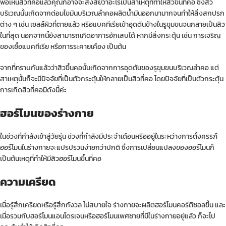
พอเห็นสิวที่คอแล้วคุณก็อาจจะสงสัยว่าอะไรเป็นสาเหตุที่ทำให้สิวขึ้นที่คอ ซึ่งสิว
บริเวณนั้นเกิดจากต่อมไขมันบริเวณลำคอผลิตน้ำมันออกมามากจนทำให้สิ่งสกปรก
ต่าง ๆ เช่น เซลล์ผิวที่ตายแล้ว หรือแบคทีเรียเข้าอุดตันข้างในรูขุมขนจนกลาย
เป็นสิว
ในที่สุด นอกจากนี้ยังสามารถเกิดอาการอักเสบได้ หากมีสิ่งกระตุ้น เช่น การเจริญ
ของเชื้อแบคทีเรีย หรือการระคายเคือง เป็นต้น
จากที่ทราบกันแล้วว่าสิวขึ้นคอนั้นเกิดจากการอุดตันของรูขุมขนบริเวณลำคอ แต่
สาเหตุนั้นก็จะมีปัจจัยที่เป็นตัวกระตุ้นให้กลายเป็นสิวที่คอ โดยปัจจัยที่เป็นตัวกระตุ้น
การเกิดสิวที่คอมีดังนี้ค่ะ
ฮอร์โมนของร่างกาย
ในช่วงที่กำลังเข้าสู่วัยรุ่น ช่วงที่กำลังมีประจำเดือนหรืออยู่ในระหว่างการตั้งครรภ์
ฮอร์โมนในร่างกายจะแปรปรวนง่ายกว่าปกติ ซึ่งการเปลี่ยนแปลงของฮอร์โมนก็
เป็นต้นเหตุที่ทำให้มี
สิวฮอร์โมน
ขึ้นที่คอ
ความเครียด
เมื่อรู้สึกเครียดหรือรู้สึกกังวล ไม่สบายใจ ร่างกายจะผลิตฮอร์โมนคอร์ติซอลขึ้น และ
เมื่อรวมกับฮอร์โมนแอนโดรเจนหรือฮอร์โมนเพศชายที่มีในร่างกายอยู่แล้ว ก็จะไป