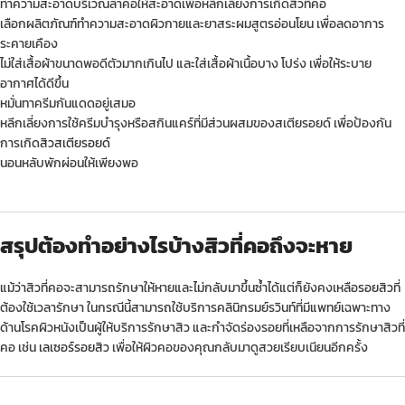
ทำความสะอาดบริเวณลำคอให้สะอาดเพื่อหลีกเลี่ยงการเกิดสิวที่คอ
เลือกผลิตภัณฑ์ทำความสะอาดผิวกายและยาสระผมสูตรอ่อนโยน เพื่อลดอาการ
ระคายเคือง
ไม่ใส่เสื้อผ้าขนาดพอดีตัวมากเกินไป และใส่เสื้อผ้าเนื้อบาง โปร่ง เพื่อให้ระบาย
อากาศได้ดีขึ้น
หมั่นทาครีมกันแดดอยู่เสมอ
หลีกเลี่ยงการใช้ครีมบำรุงหรือสกินแคร์ที่มีส่วนผสมของสเตียรอยด์ เพื่อป้องกัน
การเกิด
สิวสเตียรอยด์
นอนหลับพักผ่อนให้เพียงพอ
สรุปต้องทำอย่างไรบ้างสิวที่คอถึงจะหาย
แม้ว่าสิวที่คอจะสามารถรักษาให้หายและไม่กลับมาขึ้นซ้ำได้แต่ก็ยังคงเหลือ
รอยสิว
ที่
ต้องใช้เวลารักษา ในกรณีนี้สามารถใช้บริการคลินิกรมย์รวินท์ที่มีแพทย์เฉพาะทาง
ด้านโรคผิวหนังเป็นผู้ให้บริการรักษาสิว และกำจัดร่องรอยที่เหลือจากการรักษาสิวที่
คอ เช่น
เลเซอร์รอยสิว
เพื่อให้ผิวคอของคุณกลับมาดูสวยเรียบเนียนอีกครั้ง