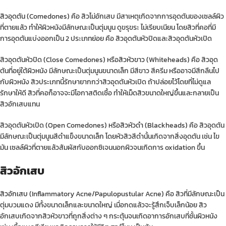
สิวอุดตัน
(Comedones) คือ สิวไม่อักเสบ มีสาเหตุเกิดจากการอุดตันของเซลล์ผิว
ที่ตายแล้ว ทำให้ผิวหนังมีลักษณะเป็นตุ่มนูน ดูขรุขระ ไม่เรียบเนียน โดยสิวที่คอที่มี
การอุดตันแบ่งออกเป็น 2 ประเภทย่อย คือ สิวอุดตันหัวปิดและสิวอุดตันหัวเปิด
สิวอุดตันหัวปิด (Close Comedones) หรือ
สิวหัวขาว
(Whiteheads) คือ สิวอุด
ตันที่อยู่ใต้ผิวหนัง มีลักษณะเป็นตุ่มนูนขนาดเล็ก มีสีขาว สีครีม หรืออาจมีสีกลืนไป
กับผิวหนัง สิวประเภทนี้รักษายากกว่าสิวอุดตันหัวเปิด ถ้าปล่อยไว้โดยที่ไม่ดูแล
รักษาให้ดี สิวที่คอก็อาจจะมีโอกาสติดเชื้อ ทำให้เม็ดสิวขนาดใหญ่ขึ้นและกลายเป็น
สิวอักเสบแทน
สิวอุดตันหัวเปิด (Open Comedones) หรือ
สิวหัวดำ
(Blackheads) คือ สิวอุดตัน
มีลักษณะเป็นตุ่มนูนสีดำแข็งขนาดเล็ก โดยหัวสิวสีดำนั้นเกิดจากสิ่งอุดตัน เช่น ไข
มัน เซลล์ผิวที่ตายแล้วสัมผัสกับออกซิเจนนอกผิวจนเกิดการ oxidation ขึ้น
สิวอักเสบ
สิวอักเสบ
(Inflammatory Acne/Papulopustular Acne) คือ สิวที่มีลักษณะเป็น
ตุ่มบวมแดง มีทั้งขนาดเล็กและขนาดใหญ่ เมื่อกดแล้วจะรู้สึกเจ็บเล็กน้อย สิว
อักเสบเกิดจากสิวหัวขาวที่ถูกสิ่งต่าง ๆ กระตุ้นจนเกิดอาการอักเสบที่ชั้นผิวหนัง