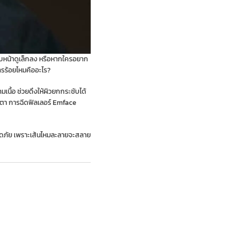
ใบหน้าดูเล็กลง หรือหากใครอยาก
การร้อยไหมคืออะไร?
ามเนื้อ ช่วยดึงให้ผิวยกกระชับได้
้ตา
การฉีดฟิลเลอร์
Emface
อดภัย เพราะเส้นไหมละลายจะสลาย