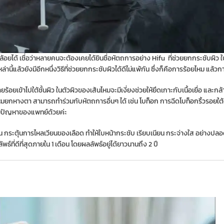
อยได้ เชื่อว่าหลายคนจะต้องเคยได้ยินชื่อหัตถการอย่าง
Hifu
ที่ช่วยยกกระชับผิว 
ี้แล้วยังมีอีกหนึ่งวิธีที่ช่วยยกกระชับผิวได้ดีไม่แพ้กัน ซึ่งก็คือการร้อยไหม แล้ว
้อยเข้าไปใต้ชั้นผิว ในตัวผิวของเส้นไหมจะมีเงี่ยงช่วยให้ยึดเกาะกับเนื้อเยื่อ และกล้
ไหมยกหางตา สามารถทำร่วมกับหัตถการอื่นๆ ได้ เช่น
โบท็อก
การฉีด
โบท็อกริ้วรอยใต
จฉัยปัญหาของแพทย์ด้วยค่ะ
กระตุ้นการไหลเวียนของเลือด ทำให้ใบหน้ากระชับ เรียบเนียน กระจ่างใส อย่างปล
์ที่ดีที่สุดภายใน 1 เดือน โดยผลลัพธ์อยู่ได้ยาวนานถึง 2 ปี