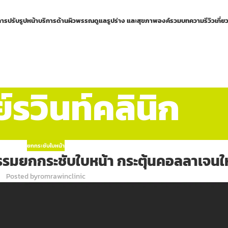
การปรับรูปหน้า
บริการด้านผิวพรรณ
ดูแลรูปร่าง และสุขภาพองค์รวม
บทความ
รีวิว
เกี่ย
รวินท์คลินิก
ยกกระชับใบหน้า
รมยกกระชับใบหน้า กระตุ้นคอลลาเจนใ
Posted by
romrawinclinic