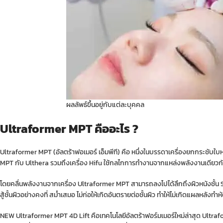
ผลลัพธ์ขึ้นอยู่กับแต่ละบุคคล
Ultraformer MPT คืออะไร ?
Ultraformer MPT (อัลตร้าฟอเมอร์ เอ็มพีที) คือ หนึ่งในบรรดาเครื่องยกกระชับใ
MPT กับ Ulthera รวมถึงเครื่อง Hifu ใช้กลไกการทำงานจากแหล่งพลังงานเดียวกัน คื
โดยคลื่นพลังงานจากเครื่อง Ultraformer MPT สามารถลงไปได้ลึกถึงผิวหนังชั้น SMA
สู้ชั้นผิวอย่างคงที่ สม่ำเสมอ ไม่ก่อให้เกิดอันตรายต่อชั้นผิว ทำให้ไม่เกิดแผลหล
NEW Ultraformer MPT 4D Lift คือเทคโนโลยีอัลตร้าฟอร์มเมอร์ใหม่ล่าสุด Ultra