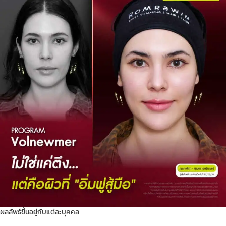
ผลลัพธ์ขึ้นอยู่กับแต่ละบุคคล