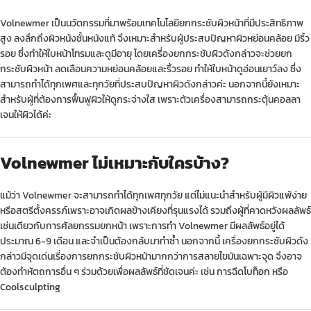
Volnewmer เป็นนวัตกรรมที่มาพร้อมเทคโนโลยียกกระชับผิวหน้าที่มีประสิทธิภาพ
สูง ลงลึกถึงผิวหนังชั้นหนังแท้ จึงเหมาะสำหรับผู้ประสบปัญหาผิวหย่อนคล้อย มีริ้ว
รอย ซึ่งทำให้ใบหน้าโทรมและดูมีอายุ โดยเครื่องยกกระชับผิวดังกล่าวจะช่วยยก
กระชับผิวหน้า ลดเลือนความหย่อนคล้อยและริ้วรอย ทำให้ใบหน้าดูอ่อนเยาว์ลง ซึ่ง
สามารถทำได้ทุกเพศและทุกวัยที่ประสบปัญหาผิวดังกล่าวค่ะ นอกจากนี้ยังเหมาะ
สำหรับผู้ที่ต้องการฟื้นฟูผิวให้ดูกระจ่างใส เพราะตัวเครื่องสามารถกระตุ้นคอลลา
เจนให้ผิวได้ค่ะ
Volnewmer ไม่เหมาะกับใครบ้าง?
แม้ว่า Volnewmer จะสามารถทำได้ทุกเพศทุกวัย แต่ไม่แนะนำสำหรับผู้มี
ผิวแพ้ง่าย
หรือสตรีตั้งครรภ์เพราะอาจเกิดผลข้างเคียงที่รุนแรงได้ รวมถึงผู้ที่คาดหวังผลลัพธ์
เช่นเดียวกับการศัลยกรรมยกหน้า เพราะการทำ Volnewmer มีผลลัพธ์อยู่ได้
ประมาณ 6-9 เดือน และจำเป็นต้องกลับมาทำซ้ำ นอกจากนี้ เครื่องยกกระชับผิวดัง
กล่าวมีจุดเด่นเรื่องการยกกระชับผิวหน้ามากกว่าการสลายไขมันเฉพาะจุด จึงอาจ
ต้องทำหัตถการอื่น ๆ ร่วมด้วยเพื่อผลลัพธ์ที่ชัดเจนค่ะ เช่น การฉีด
โบท็อก
หรือ
Coolsculpting