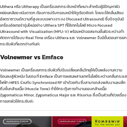
Ulthera
หรือ Ultherapy เป็นเครื่องยกกระชับหน้าที่เหมาะสำหรับผู้มีปัญหาผิว
หย่อนคล้อย หนังตาตก ต้องการปรับกรอบหน้าให้ดูเรียวชัดค่ะ โดยจะใช้คลื่นเสียง
อัลตราซาวนด์ความถี่สูงแบบเฉพาะเจาะจง (Focused Ultrasound) ซึ่งปัจจุบันมี
เครื่องอัลเทอร่ารุ่นใหม่อย่าง Ulthera SPT ที่ใช้เทคโนโลยี Micro Focused
UItrasound with Visualization (MFU-V) พร้อมหน้าจอสแกนชั้นผิวระหว่างทำ
หัตถการได้แบบ Real Time เครื่อง Ulthera และ Volnewmer จึงมีขั้นตอนการยก
กระชับผิวที่แตกต่างกันค่ะ
Volnewmer vs
Emface
Volnewmer เป็นเครื่องยกกระชับผิวที่ปรับเปลี่ยนคลื่นวิทยุให้เป็นพลังงานความ
ร้อนลงสู่ผิวหนัง ในขณะที่
Emface
เป็นการผสมผสานเทคโนโลยีระหว่างคลื่นกระแส
ไฟฟ้า HIFES ร่วมกับ Synchronized RF เข้าด้วยกัน ซึ่งสามารถส่งพลังงานลงลึก
ถึงชั้นกล้ามเนื้อ (Muscle Tone) ทำให้กระตุ้นการทำงานของกล้ามเนื้อ
Zygomaticus Minor, Zygomaticus Major และ Risorius ซึ่งเป็นส่วนที่ช่วยเรื่อง
การยกผิวให้กระชับค่ะ