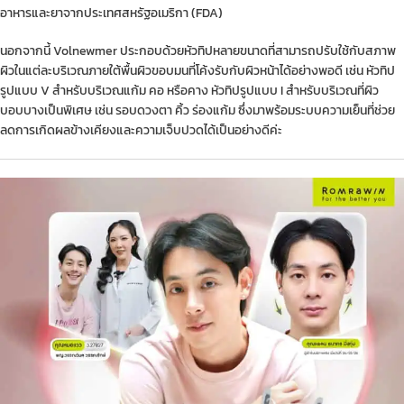
อาหารและยาจากประเทศสหรัฐอเมริกา (FDA)
นอกจากนี้ Volnewmer ประกอบด้วยหัวทิปหลายขนาดที่สามารถปรับใช้กับสภาพ
ผิวในแต่ละบริเวณภายใต้พื้นผิวขอบมนที่โค้งรับกับผิวหน้าได้อย่างพอดี เช่น หัวทิป
รูปแบบ V สำหรับบริเวณแก้ม คอ หรือคาง หัวทิปรูปแบบ I สำหรับบริเวณที่ผิว
บอบบางเป็นพิเศษ เช่น รอบดวงตา คิ้ว ร่องแก้ม ซึ่งมาพร้อมระบบความเย็นที่ช่วย
ลดการเกิดผลข้างเคียงและความเจ็บปวดได้เป็นอย่างดีค่ะ