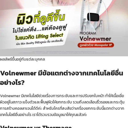
ผลลัพธ์ขึ้นอยู่กับแต่ละบุคคล
Volnewmer มีข้อแตกต่างจากเทคโนโลยีอื่น
อย่างไร?
Volnewmer มีเทคโนโลยีช่วยเรื่องการกระชับและการปรับยกใบหน้า ทำให้เนื้อเยื่อ
ผิวอยู่ในสภาวะแข็งตัวและฟื้นฟูผิวให้ยกกระชับ รวมถึงลดเลือน
ริ้วรอย
และกระตุ้น
การสร้างคอลลาเจนได้ดีค่ะ สำหรับใครที่สงสัยว่าเครื่องยกกระชับนี้แตกต่างจาก
เทคโนโลยีอื่นอย่างไร เราได้รวบรวมข้อมูลมาให้คุณแล้วค่ะ
Volnewmer vs Thermage