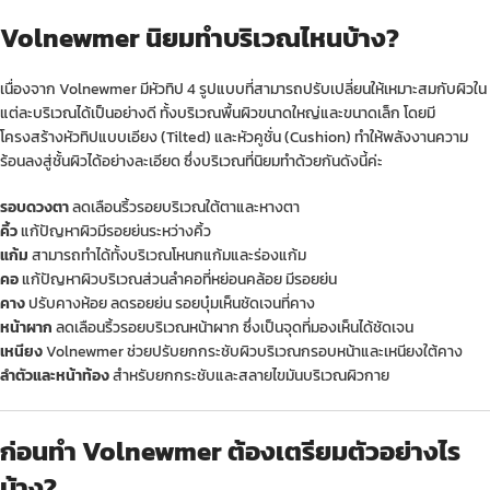
Volnewmer นิยมทำบริเวณไหนบ้าง?
เนื่องจาก Volnewmer มีหัวทิป 4 รูปแบบที่สามารถปรับเปลี่ยนให้เหมาะสมกับผิวใน
แต่ละบริเวณได้เป็นอย่างดี ทั้งบริเวณพื้นผิวขนาดใหญ่และขนาดเล็ก โดยมี
โครงสร้างหัวทิปแบบเอียง (Tilted) และหัวคูชั่น (Cushion) ทำให้พลังงานความ
ร้อนลงสู่ชั้นผิวได้อย่างละเอียด ซึ่งบริเวณที่นิยมทำด้วยกันดังนี้ค่ะ
รอบดวงตา
ลดเลือนริ้วรอยบริเวณใต้ตาและหางตา
คิ้ว
แก้ปัญหาผิวมีรอยย่นระหว่างคิ้ว
แก้ม
สามารถทำได้ทั้งบริเวณโหนกแก้มและร่องแก้ม
คอ
แก้ปัญหาผิวบริเวณส่วนลำคอที่หย่อนคล้อย มีรอยย่น
คาง
ปรับคางห้อย ลดรอยย่น รอยบุ๋มเห็นชัดเจนที่คาง
หน้าผาก
ลดเลือนริ้วรอยบริเวณหน้าผาก ซึ่งเป็นจุดที่มองเห็นได้ชัดเจน
เหนียง
Volnewmer ช่วยปรับยกกระชับผิวบริเวณกรอบหน้าและเหนียงใต้คาง
ลำตัวและหน้าท้อง
สำหรับยกกระชับและสลายไขมันบริเวณผิวกาย
ก่อนทำ Volnewmer ต้องเตรียมตัวอย่างไร
บ้าง?