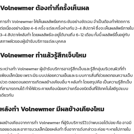
Volnewmer ต้องทำกี่ครั้งเห็นผล
การทำ Volnewmer ให้เห็นผลลัพธ์ยกกระชับอย่างชัดเจน จำเป็นต้องทำหัตถการ
ต่อเนื่องอย่างน้อย 4-6 ครั้ง แต่ละครั้งห่างกัน 2-4 สัปดาห์ ซึ่งจะเห็นผลลัพธ์ภายใน
3-4 สัปดาห์หลังทำ โดยผลลัพธ์จะอยู่ได้นานถึง 6-12 เดือน ทั้งนี้ ผลลัพธ์ขึ้นอยู่กับ
สภาพผิวของผู้เข้ารับบริการแต่ละบุคคล
Volnewmer ทำแล้วรู้สึกเจ็บไหม
ระหว่างทำ Volnewmer ผู้เข้ารับบริการอาจรู้สึกเจ็บและรู้สึกอุ่นบริเวณผิวที่ทำ
เพียงเล็กน้อย เพราะมีระบบปล่อยความเย็นและระบบการสั่นที่ช่วยลดทอนความเจ็บ
ปวด ตลอดจนลดการเกิดผลข้างเคียงอื่น ๆ หลังทำ โดยสรุปคือ เป็นความรู้สึกเจ็บ
ที่สามารถทนได้ ทำให้ผิวระคายเคืองน้อยกว่าเครื่องชนิดอื่นที่ใช้เทคโนโลยีรูปแบบ
เดียวกัน
หลังทำ Volnewmer มีผลข้างเคียงไหม
ผลข้างเคียงจากการทำ Volnewmer ที่ผู้รับบริการรีวิวว่าพบเจอได้บ่อย คือ อาจมี
รอยแดงและอาการบวมเล็กน้อยหลังทำ ซึ่งอาการดังกล่าวจะค่อย ๆ หายไปภายใน