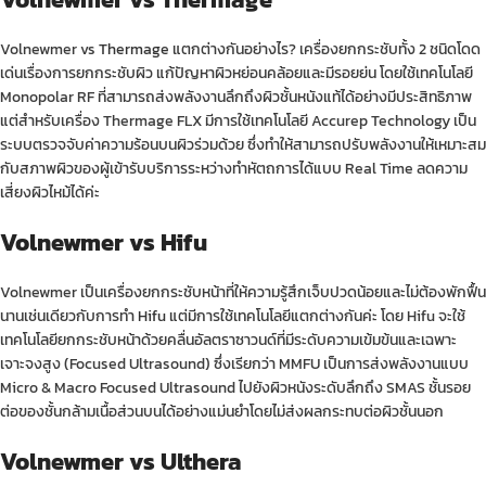
Volnewmer vs
Thermage
แตกต่างกันอย่างไร? เครื่องยกกระชับทั้ง 2 ชนิดโดด
เด่นเรื่องการยกกระชับผิว แก้ปัญหาผิวหย่อนคล้อยและมีรอยย่น โดยใช้เทคโนโลยี
Monopolar RF ที่สามารถส่งพลังงานลึกถึงผิวชั้นหนังแท้ได้อย่างมีประสิทธิภาพ
แต่สำหรับเครื่อง Thermage FLX มีการใช้เทคโนโลยี Accurep Technology เป็น
ระบบตรวจจับค่าความร้อนบนผิวร่วมด้วย ซึ่งทำให้สามารถปรับพลังงานให้เหมาะสม
กับสภาพผิวของผู้เข้ารับบริการระหว่างทำหัตถการได้แบบ Real Time ลดความ
เสี่ยงผิวไหม้ได้ค่ะ
Volnewmer vs Hifu
Volnewmer เป็นเครื่องยกกระชับหน้าที่ให้ความรู้สึกเจ็บปวดน้อยและไม่ต้องพักฟื้น
นานเช่นเดียวกับการทำ
Hifu
แต่มีการใช้เทคโนโลยีแตกต่างกันค่ะ โดย Hifu จะใช้
เทคโนโลยียกกระชับหน้าด้วยคลื่นอัลตราซาวนด์ที่มีระดับความเข้มข้นและเฉพาะ
เจาะจงสูง (Focused Ultrasound) ซึ่งเรียกว่า MMFU เป็นการส่งพลังงานแบบ
Micro & Macro Focused Ultrasound ไปยังผิวหนังระดับลึกถึง SMAS ชั้นรอย
ต่อของชั้นกล้ามเนื้อส่วนบนได้อย่างแม่นยำโดยไม่ส่งผลกระทบต่อผิวชั้นนอก
Volnewmer vs Ulthera