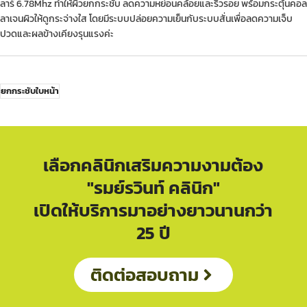
ลาร์ 6.78Mhz ทำให้ผิวยกกระชับ ลดความหย่อนคล้อยและริ้วรอย พร้อมกระตุ้นคอล
ลาเจนผิวให้ดูกระจ่างใส โดยมีระบบปล่อยความเย็นกับระบบสั่นเพื่อลดความเจ็บ
ปวดและผลข้างเคียงรุนแรงค่ะ
ยกกระชับใบหน้า
เลือกคลินิกเสริมความงามต้อง
"รมย์รวินท์ คลินิก"
เปิดให้บริการมาอย่างยาวนานกว่า
25 ปี
ติดต่อสอบถาม