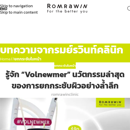
Skip to navigation
ENU
Skip to main content
บทความจากรมย์รวินท์คลินิก
Home
/
ยกกระชับใบหน้า
ยกกระชับใบหน้า
รู้จัก “Volnewmer” นวัตกรรมล่าสุด
ของการยกกระชับผิวอย่างล้ำลึก
romrawinclinic