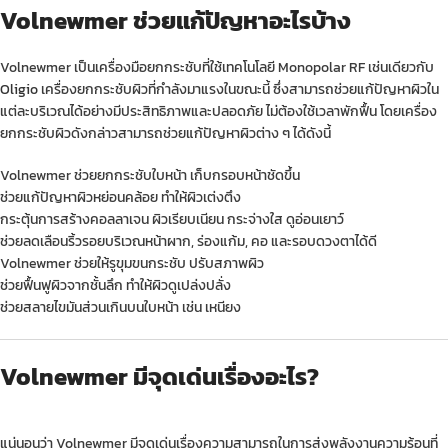
Volnewmer ช่วยแก้ปัญหาอะไรบ้าง
Volnewmer เป็นเครื่องมือยกกระชับที่ใช้เทคโนโลยี Monopolar RF เช่นเดียวกับ
Oligio
เครื่องยกกระชับผิวที่กำลังมาแรงในขณะนี้ ซึ่งสามารถช่วยแก้ปัญหาผิวใน
แต่ละบริเวณได้อย่างมีประสิทธิภาพและปลอดภัย ไม่ต้องใช้เวลาพักฟื้น โดยเครื่อง
ยกกระชับผิวดังกล่าวสามารถช่วยแก้ปัญหาผิวต่าง ๆ ได้ดังนี้
Volnewmer ช่วยยกกระชับใบหน้า เก็บกรอบหน้าชัดขึ้น
ช่วยแก้ปัญหาผิวหย่อนคล้อย ทำให้ผิวเต่งตึง
กระตุ้นการสร้างคอลลาเจน ผิวเรียบเนียน กระจ่างใส ดูอ่อนเยาว์
ช่วยลดเลือนริ้วรอยบริเวณหน้าผาก, ร่องแก้ม, คอ และรอบดวงตาได้ดี
Volnewmer ช่วยให้รูขุมขนกระชับ ปรับสภาพผิว
ช่วยฟื้นฟูผิวจากชั้นลึก ทำให้ผิวดูเปล่งปลั่ง
ช่วยสลายไขมันส่วนเกินบนใบหน้า เช่น เหนียง
Volnewmer มีจุดเด่นเรื่องอะไร?
แน่นอนว่า Volnewmer มีจุดเด่นเรื่องความสามารถในการส่งพลังงานความร้อนที่