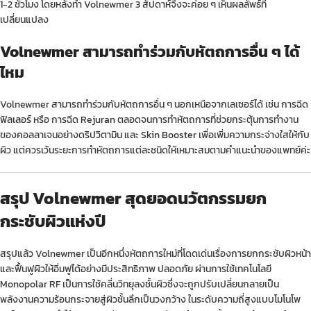
1-2 ชั่วโมง โดยหลังทำ Volnewmer 3 สัปดาห์จึงจะค่อย ๆ เห็นผลลัพธ์ที่
เปลี่ยนแปลง
Volnewmer สามารถทำร่วมกับหัตถการอื่น ๆ ได้
ไหม
Volnewmer สามารถทำร่วมกับหัตถการอื่น ๆ นอกเหนือจากเลเซอร์ได้ เช่น การฉีด
ฟิลเลอร์
หรือ การฉีด
Rejuran
ตลอดจนการทำหัตถการที่ช่วยกระตุ้นการทำงาน
ของคอลลาเจนอย่าง
ดริปวิตามิน
และ
Skin Booster
เพื่อเพิ่มความกระจ่างใสให้กับ
ผิว แต่ควรเว้นระยะการทำหัตถการแต่ละชนิดให้เหมาะสมตามคำแนะนำของแพทย์ค่ะ
สรุป Volnewmer สุดยอดนวัตกรรมยก
กระชับผิวแห่งปี
สรุปแล้ว Volnewmer เป็นอีกหนึ่งหัตถการใหม่ที่โดดเด่นเรื่องการยกกระชับผิวหน้า
และฟื้นฟูผิวให้อิ่มฟูได้อย่างมีประสิทธิภาพ ปลอดภัย ผ่านการใช้เทคโนโลยี
Monopolar RF เป็นการใช้คลื่นวิทยุลงชั้นผิวซึ่งจะถูกปรับเปลี่ยนกลายเป็น
พลังงานความร้อนกระจายสู่ผิวชั้นลึกเป็นวงกว้าง ในระดับความถี่สูงแบบโมโนโพ