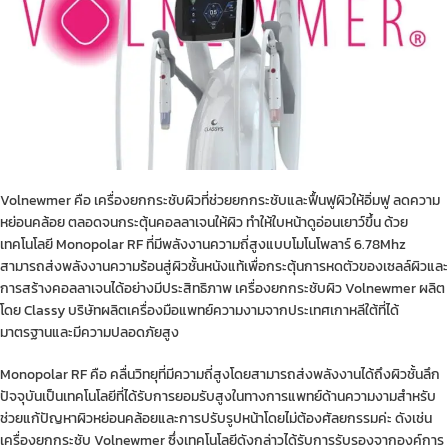
Volnewmer คือ เครื่องยกกระชับผิวที่ช่วยยกกระชับและฟื้นฟูผิวให้อิ่มฟู ลดความ
หย่อนคล้อย ตลอดจนกระตุ้นคอลลาเจนให้ผิว ทำให้ใบหน้าดูอ่อนเยาว์ขึ้น ด้วย
เทคโนโลยี Monopolar RF ที่มีพลังงานความถี่สูงแบบโมโนโพลาร์ 6.78Mhz
สามารถส่งพลังงานความร้อนสู่ผิวชั้นหนังแท้เพื่อกระตุ้นการหดตัวของเซลล์ผิวและ
การสร้างคอลลาเจนได้อย่างมีประสิทธิภาพ เครื่องยกกระชับผิว Volnewmer ผลิต
โดย Classy บริษัทผลิตเครื่องมือแพทย์ความงามจากประเทศเกาหลีใต้ที่ได้
มาตรฐานและมีความปลอดภัยสูง
Monopolar RF คือ คลื่นวิทยุที่มีความถี่สูงโดยสามารถส่งพลังงานได้ถึงผิวชั้นลึก
ปัจจุบันเป็นเทคโนโลยีที่ได้รับการยอมรับสูงในทางการแพทย์ด้านความงามสำหรับ
ช่วยแก้ปัญหาผิวหย่อนคล้อยและการปรับรูปหน้าโดยไม่ต้องศัลยกรรมค่ะ ดังเช่น
เครื่องยกกระชับ Volnewmer ซึ่งเทคโนโลยีดังกล่าวได้รับการรับรองจากองค์การ