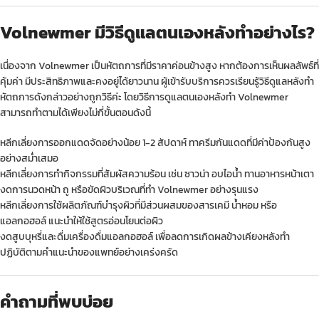
Volnewmer มีวิธีดูแลตนเองหลังทำอย่างไร?
เนื่องจาก Volnewmer เป็นหัตถการที่มีราคาค่อนข้างสูง หากต้องการเห็นผลลัพธ์ที่
คุ้มค่า มีประสิทธิภาพและคงอยู่ได้ยาวนาน ผู้เข้ารับบริการควรเรียนรู้วิธีดูแลหลังทำ
หัตถการดังกล่าวอย่างถูกวิธีค่ะ โดยวิธีการดูแลตนเองหลังทำ Volnewmer
สามารถทำตามได้เพียงไม่กี่ขั้นตอนดังนี้
หลีกเลี่ยงการออกแดดจัดอย่างน้อย 1-2 สัปดาห์ ทาครีมกันแดดที่มีค่าป้องกันสูง
อย่างสม่ำเสมอ
หลีกเลี่ยงการทำกิจกรรมที่สัมผัสความร้อน เช่น ซาวน่า อบไอน้ำ ทานอาหารหน้าเตา
งดการ
นวดหน้า
ถู หรือขัดผิวบริเวณที่ทำ Volnewmer อย่างรุนแรง
หลีกเลี่ยงการใช้ผลิตภัณฑ์บำรุงผิวที่มีส่วนผสมของสารเคมี น้ำหอม หรือ
แอลกอฮอล์ แนะนำให้ใช้สูตรอ่อนโยนต่อผิว
งดสูบบุหรี่และดื่มเครื่องดื่มแอลกอฮอล์ เพื่อลดการเกิดผลข้างเคียงหลังทำ
ปฏิบัติตามคำแนะนำของแพทย์อย่างเคร่งครัด
คำถามที่พบบ่อย