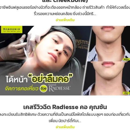
อาชีพอินฟลูเอนเซอร์อย่างมิวที่จะต้องออกหน้ากล้อง ถ่ายรีวิวสินค้า ทำให้กังวลเรื่อ
ริ้วรอยความหย่อนคล้อย ยิ่งช่วงนี้มีทริ...
อ่านเพิ่มเติม
เคสรีวิวฉีด Radiesse คอ คุณซัน
ลงทะเบียนรับสิทธิพิเศษ ด้วยความที่ซันเป็นคนมีไลฟ์สไตล์แบบลุยๆ ชอบท่องเที่ยวกั
เพื่อน นัดปาร์ตี้กับเ...
อ่านเพิ่มเติม