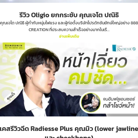
รีวิว Oligio ยกกระชับ คุณเจโต ปณิธิ
คุณเจโต ปณิธิ ผู้กำกับหนุ่มไฟแรง และผู้ก่อตั้งบริษัทโปรดักชันยักษ์ใหญ่อย่าง 888
CREATION ที่ประสบความสำเร็จอย่างมากในเรื...
อ่านเพิ่มเติม
เคสรีวิวฉีด Radiesse Plus คุณมิว (lower jawlin
และ cheekbone)