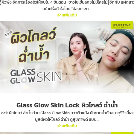
กู้ผิวพัง จัดการเรื่องสิวให้จบใน 4 ขั้นตอน ชาวโซเชียลคงไม่มีใครไม่รู้จักกับ แฝดสา
หน้าฝรั่งหัวใจไทย “น้องกระถ...
อ่านเพิ่มเติม
Glass Glow Skin Lock ผิวโกลว์ ฉ่ำน้ำ
Lock ผิวโกลว์ ฉ่ำน้ำ ด้วย Glass Glow Skin สาวผิวแห้ง ผิวขาดน้ำต้องมาดูรีวิวนี้เล
บูสต์ผิวให้โกลว์ ฉ่ำน้ำ ดูสุขภาพดี แบบ...
อ่านเพิ่มเติม