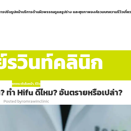
การปรับรูปหน้า
บริการด้านผิวพรรณ
ดูแลรูปร่าง และสุขภาพองค์รวม
บทความ
รีวิว
เกี่ย
รวินท์คลินิก
ยกกระชับใบหน้า
,
รีวิว
นผล? ทำ Hifu ดีไหม? อันตรายหรือเปล่า?
Posted by
romrawinclinic