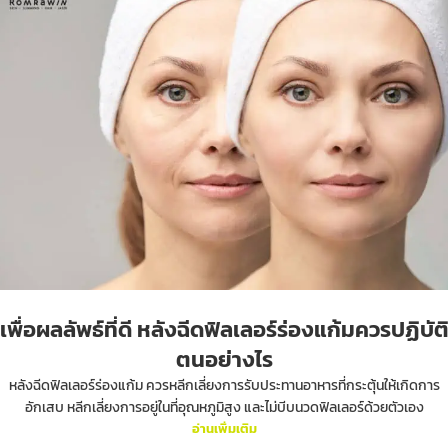
เพื่อผลลัพธ์ที่ดี หลังฉีดฟิลเลอร์ร่องแก้มควรปฏิบัต
ตนอย่างไร
หลังฉีดฟิลเลอร์ร่องแก้ม ควรหลีกเลี่ยงการรับประทานอาหารที่กระตุ้นให้เกิดการ
อักเสบ หลีกเลี่ยงการอยู่ในที่อุณหภูมิสูง และไม่บีบนวดฟิลเลอร์ด้วยตัวเอง
อ่านเพิ่มเติม