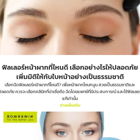
ฟิลเลอร์หน้าผากที่ไหนดี เลือกอย่างไรให้ปลอดภัย
เพิ่มมิติให้กับใบหน้าอย่างเป็นธรรมชาติ
เลือกฉีดฟิลเลอร์หน้าผากที่ไหนดี? เพื่อหน้าผากโหนกนูน สวยเป็นธรรมชาติและ
ปลอดภัย ควรจะเลือกคลินิกที่น่าเชื่อถือ ฉีดโดยแพทย์ที่มีประสบการณ์ และใช้ฟิลเลอร
แท้เท่านั้น
อ่านเพิ่มเติม