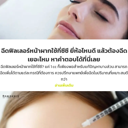
ฉีดฟิลเลอร์หน้าผากใช้กี่ซีซี ยี่ห้อไหนดี แล้วต้องฉีด
เยอะไหม หาคำตอบได้ที่นี่เลย
ฉีดฟิลเลอร์หน้าผากใช้กี่ซีซี? แค่ 1 cc ก็เพียงพอสำหรับแก้ปัญหาบางส่วน สามารถ
ฉีดเพิ่มได้ตามแต่ละกรณีที่ต้องการ ควรปรึกษาแพทย์เพื่อฉีดในปริมาณที่เหมาะสมดี
กว่า
อ่านเพิ่มเติม