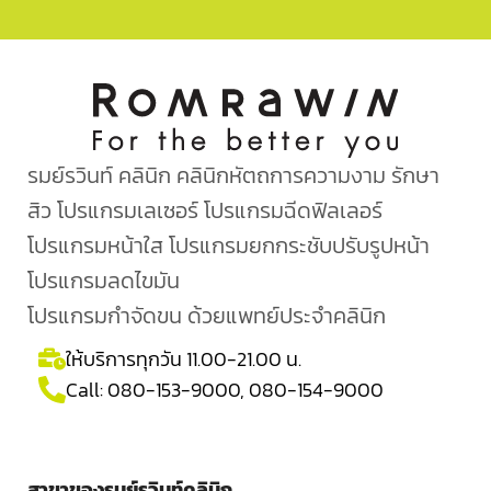
รมย์รวินท์ คลินิก คลินิกหัตถการความงาม รักษา
สิว โปรแกรมเลเซอร์ โปรแกรมฉีดฟิลเลอร์
โปรแกรมหน้าใส โปรแกรมยกกระชับปรับรูปหน้า
โปรแกรมลดไขมัน
โปรแกรมกำจัดขน ด้วยแพทย์ประจำคลินิก
ให้บริการทุกวัน 11.00-21.00 น.
Call:
080-153-9000
,
080-154-9000
สาขาของรมย์รวินท์คลินิก