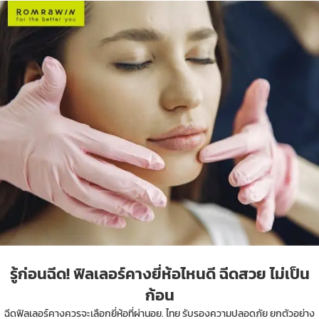
รู้ก่อนฉีด! ฟิลเลอร์คางยี่ห้อไหนดี ฉีดสวย ไม่เป็น
ก้อน
ฉีดฟิลเลอร์คางควรจะเลือกยี่ห้อที่ผ่านอย. ไทย รับรองความปลอดภัย ยกตัวอย่าง