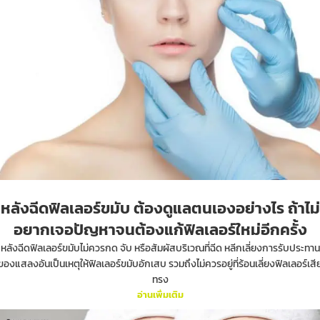
หลังฉีดฟิลเลอร์ขมับ ต้องดูแลตนเองอย่างไร ถ้าไม่
อยากเจอปัญหาจนต้องแก้ฟิลเลอร์ใหม่อีกครั้ง
หลังฉีดฟิลเลอร์ขมับไม่ควรกด จับ หรือสัมผัสบริเวณที่ฉีด หลีกเลี่ยงการรับประทาน
ของแสลงอันเป็นเหตุให้ฟิลเลอร์ขมับอักเสบ รวมถึงไม่ควรอยู่ที่ร้อนเลี่ยงฟิลเลอร์เสี
ทรง
อ่านเพิ่มเติม