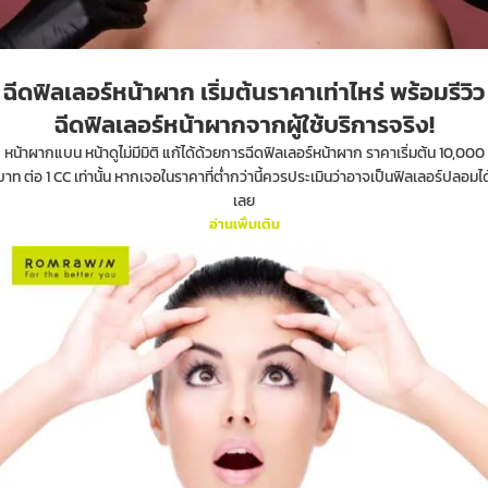
ฉีดฟิลเลอร์หน้าผาก เริ่มต้นราคาเท่าไหร่ พร้อมรีวิว
ฉีดฟิลเลอร์หน้าผากจากผู้ใช้บริการจริง!
หน้าผากแบน หน้าดูไม่มีมิติ แก้ได้ด้วยการฉีดฟิลเลอร์หน้าผาก ราคาเริ่มต้น 10,000
บาท ต่อ 1 CC เท่านั้น หากเจอในราคาที่ต่ำกว่านี้ควรประเมินว่าอาจเป็นฟิลเลอร์ปลอมได
เลย
อ่านเพิ่มเติม