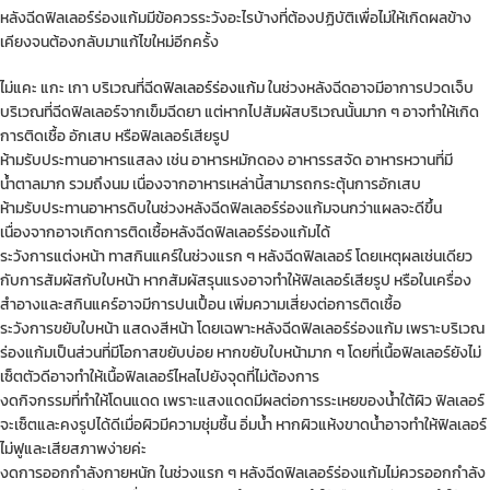
หลังฉีดฟิลเลอร์ร่องแก้มมีข้อควรระวังอะไรบ้างที่ต้องปฏิบัติเพื่อไม่ให้เกิดผลข้าง
เคียงจนต้องกลับมาแก้ไขใหม่อีกครั้ง
ไม่แคะ แกะ เกา บริเวณที่ฉีด
ฟิลเลอร์ร่องแก้ม
ในช่วงหลังฉีดอาจมีอาการปวดเจ็บ
บริเวณที่ฉีดฟิลเลอร์จากเข็มฉีดยา แต่หากไปสัมผัสบริเวณนั้นมาก ๆ อาจทำให้เกิด
การติดเชื้อ อักเสบ หรือฟิลเลอร์เสียรูป
ห้ามรับประทานอาหารแสลง เช่น อาหารหมักดอง อาหารรสจัด อาหารหวานที่มี
น้ำตาลมาก รวมถึงนม เนื่องจากอาหารเหล่านี้สามารถกระตุ้นการอักเสบ
ห้ามรับประทานอาหารดิบในช่วงหลังฉีดฟิลเลอร์ร่องแก้มจนกว่าแผลจะดีขึ้น
เนื่องจากอาจเกิดการติดเชื้อหลังฉีดฟิลเลอร์ร่องแก้มได้
ระวังการแต่งหน้า ทาสกินแคร์ในช่วงแรก ๆ หลังฉีดฟิลเลอร์ โดยเหตุผลเช่นเดียว
กับการสัมผัสกับใบหน้า หากสัมผัสรุนแรงอาจทำให้ฟิลเลอร์เสียรูป หรือในเครื่อง
สำอางและสกินแคร์อาจมีการปนเปื้อน เพิ่มความเสี่ยงต่อการติดเชื้อ
ระวังการขยับใบหน้า แสดงสีหน้า โดยเฉพาะหลังฉีดฟิลเลอร์ร่องแก้ม เพราะบริเวณ
ร่องแก้มเป็นส่วนที่มีโอกาสขยับบ่อย หากขยับใบหน้ามาก ๆ โดยที่เนื้อฟิลเลอร์ยังไม่
เซ็ตตัวดีอาจทำให้เนื้อฟิลเลอร์ไหลไปยังจุดที่ไม่ต้องการ
งดกิจกรรมที่ทำให้โดนแดด เพราะแสงแดดมีผลต่อการระเหยของน้ำใต้ผิว ฟิลเลอร์
จะเซ็ตและคงรูปได้ดีเมื่อผิวมีความชุ่มชื้น อิ่มน้ำ หากผิวแห้งขาดน้ำอาจทำให้ฟิลเลอร์
ไม่ฟูและเสียสภาพง่ายค่ะ
งดการออกกำลังกายหนัก ในช่วงแรก ๆ หลังฉีดฟิลเลอร์ร่องแก้มไม่ควรออกกำลัง