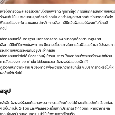
เพื่อให้การฉีดฟิลเลอร์ร่องแก้มให้ผลลัพธ์ที่ดี คุ้มค่าที่สุด การเลือกคลินิกฉีดฟิลเลอร์
ร่องแก้มให้เหมาะสมกับคุณตั้งแต่แรกเป็นสิ่งสำคัญอย่างมากค่ะ ก่อนตัดสินใจฉีด
ฟิลเลอร์ร่องแก้ม เราขอแนะนำหลักการเลือกคลินิกฉีดฟิลเลอร์ร่องแก้มที่ไหนดี
ดังนี้
เลือกคลินิกที่ได้มาตรฐาน เปิดกิจการสถานพยาบาลถูกต้องตามกฎหมาย
เลือกคลินิกที่มีแพทย์เฉพาะทาง มีความเชี่ยวชาญในการฉีดฟิลเลอร์ และมีประสบกา
รณ์ฉีดฟิลเลอร์ร่องแก้มอยู่ประจำคลินิก
เลือกคลินิกที่ไว้ใจได้ ซื่อตรงกับผู้เข้ารับบริการ ใช้ผลิตภัณฑ์ฟิลเลอร์ของแท้ที่ผ่าน
การรับรองจากอย. เท่านั้น ไม่ย้อมแมวเอาฟิลเลอร์ปลอมมาฉีดให้
ดูรีวิวคลินิกจากหลาย ๆ ช่องทาง เพื่อพิจารณาว่าคลินิกนั้น ๆ มีบริการที่ดีหรือไม่ ให้
ผลลัพธ์ดีหรือไม่
สรุป
หลังฉีดฟิลเลอร์ร่องแก้มอาจพบอาการผลข้างเคียงได้บ้างแต่โดยปกติแล้วจะค่อย
ๆ ดีขึ้นภายใน 2-3 วัน และฟิลเลอร์จะเริ่มเข้าที่ประมาณ 7-14 วันค่ะ หากอาการผล
ข้างเคียงอยู่นานผิดปกติแนะนำให้เข้าพบแพทย์โดยเร็ว