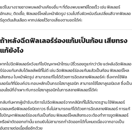
แต่ในบางรายอาจพบผลข้างเคียงอื่น ๆ ที่ต้องพบแพทย์โดยเร็ว เช่น ฟิลเลอร์
อักเสบ, ติดเชื้อ, ฟิลเลอร์ไหลใบหน้าผิดรูป รวมไปถึงผิวหนังเริ่มเปลี่ยนสีจากฟิลเลอ
ร์อุดตันเส้นเลือด หากปล่อยไว้อาจเสี่ยงตาบอดได้ค่ะ
ถ้าหลังฉีดฟิลเลอร์ร่องแก้มเป็นก้อน เสียทรง
แก้ยังไง
หากไปฉีดฟิลเลอร์หวังแก้ไขปัญหาหน้าโทรม มีริ้วรอยดูแก่กว่าวัย แต่หลังฉีดฟิลเลอ
ร์ร่องแก้มกลับได้ผลลัพธ์ที่ไม่ดี เช่น
ฉีดฟิลเลอร์ร่องแก้มแล้วเป็นก้อน
ฟิลเลอร์ไหล
เสียทรง ใบหน้าผิดรูป สามารถแก้ไขได้ด้วยการฉีดสลายฟิลเลอร์ค่ะ ซึ่งหากใช้ฟิล
เลอร์แท้ที่มีองค์ประกอบหลักเป็นกรดไฮยาลูรอนิก สามารถใช้ไฮยาลูรอนิเดส ซึ่งเป็น
เอนไซม์ที่จำเพาะกับกรดไฮยาลูรอนิกในการสลายฟิลเลอร์ได้ค่ะ
กลับกันหากผู้เข้ารับบริการไปฉีดฟิลเลอร์จากคลินิกที่ไม่ได้มาตรฐาน ใช้ฟิลเลอร์
ปลอมหรือฟิลเลอร์ชนิดถาวร ซึ่งไม่สามารถแก้ได้ด้วยการฉีดสลายฟิลเลอร์ การแก้
ไขปัญหาฟิลเลอร์ร่องแก้มเป็นก้อน ฟิลเลอร์ไหลเสียทรงจะต้องทำการ
ขูดฟิลเลอร์
หรือผ่าตัดออกเท่านั้น แถมยังไม่สามารถกำจัดออกได้ทั้งหมดเนื่องจากอาจเป็น
อันตรายต่อเนื้อเยื่ออีกด้วย