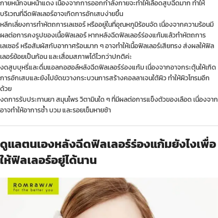
กายหนักจนหน้าแดง เนื่องจากการออกกำลังกายจะทำให้เลือดสูบฉีดมาก ทำให้
บริเวณที่ฉีดฟิลเลอร์อาจเกิดการอักเสบง่ายขึ้น
หลีกเลี่ยงการทำหัตถการเลเซอร์ หรืออยู่ในที่อุณหภูมิร้อนจัด เนื่องจากความร้อนมี
ผลต่อการคงรูปของเนื้อฟิลเลอร์ หากหลังฉีดฟิลเลอร์ร่องแก้มแล้วทำหัตถการ
เลเซอร์ หรือสัมผัสกับอากาศร้อนมาก ๆ อาจทำให้เนื้อฟิลเลอร์เสียทรง ส่งผลให้ฟิล
เลอร์ย้อยเป็นก้อน และเสื่อมสภาพได้ไวกว่าปกติค่ะ
งดสูบบุหรี่และดื่มแอลกอฮอล์หลังฉีดฟิลเลอร์ร่องแก้ม เนื่องจากอาจกระตุ้นให้เกิด
การอักเสบและยังไปขัดขวางกระบวนการสร้างคอลลาเจนใต้ผิว ทำให้ผิวโทรมอีก
ด้วย
งดการรับประทานยา สมุนไพร วิตามินใด ๆ ที่มีผลต่อการแข็งตัวของเลือด เนื่องจาก
อาจทำให้อาการช้ำ บวม และรอยเข็มหายช้า
ดูแลตนเองหลังฉีดฟิลเลอร์ร่องแก้มยังไงเพื่อ
ให้ฟิลเลอร์อยู่ได้นาน