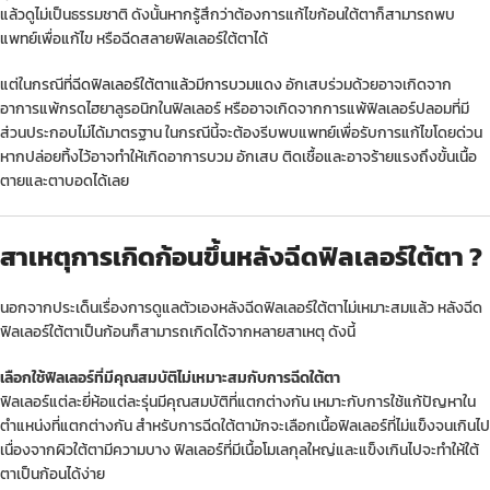
แล้วดูไม่เป็นธรรมชาติ ดังนั้นหากรู้สึกว่าต้องการแก้ไขก้อนใต้ตาก็สามารถพบ
แพทย์เพื่อแก้ไข หรือฉีดสลายฟิลเลอร์ใต้ตาได้
แต่ในกรณีที่
ฉีดฟิลเลอร์ใต้ตาแล้วมีการบวมแดง
อักเสบร่วมด้วยอาจเกิดจาก
อาการแพ้กรดไฮยาลูรอนิกในฟิลเลอร์ หรืออาจเกิดจากการแพ้ฟิลเลอร์ปลอมที่มี
ส่วนประกอบไม่ได้มาตรฐาน ในกรณีนี้จะต้องรีบพบแพทย์เพื่อรับการแก้ไขโดยด่วน
หากปล่อยทิ้งไว้อาจทำให้เกิดอาการบวม อักเสบ ติดเชื้อและอาจร้ายแรงถึงขั้นเนื้อ
ตายและตาบอดได้เลย
สาเหตุการเกิดก้อนขึ้นหลังฉีดฟิลเลอร์ใต้ตา ?
นอกจากประเด็นเรื่องการดูแลตัวเองหลังฉีดฟิลเลอร์ใต้ตาไม่เหมาะสมแล้ว หลังฉีด
ฟิลเลอร์ใต้ตาเป็นก้อนก็สามารถเกิดได้จากหลายสาเหตุ ดังนี้
เลือกใช้ฟิลเลอร์ที่มีคุณสมบัติไม่เหมาะสมกับการฉีดใต้ตา
ฟิลเลอร์แต่ละยี่ห้อแต่ละรุ่นมีคุณสมบัติที่แตกต่างกัน เหมาะกับการใช้แก้ปัญหาใน
ตำแหน่งที่แตกต่างกัน สำหรับการฉีดใต้ตามักจะเลือกเนื้อฟิลเลอร์ที่ไม่แข็งจนเกินไป
เนื่องจากผิวใต้ตามีความบาง ฟิลเลอร์ที่มีเนื้อโมเลกุลใหญ่และแข็งเกินไปจะทำให้ใต้
ตาเป็นก้อนได้ง่าย