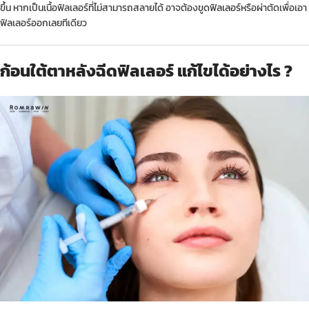
ขึ้น หากเป็นเนื้อฟิลเลอร์ที่ไม่สามารถสลายได้ อาจต้อง
ขูดฟิลเลอร์
หรือผ่าตัดเพื่อเอา
ฟิลเลอร์ออกเลยทีเดียว
ก้อนใต้ตาหลังฉีดฟิลเลอร์ แก้ไขได้อย่างไร ?