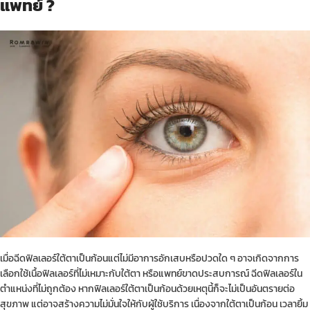
แพทย์ ?
เมื่อฉีดฟิลเลอร์ใต้ตาเป็นก้อนแต่ไม่มีอาการอักเสบหรือปวดใด ๆ อาจเกิดจากการ
เลือกใช้เนื้อฟิลเลอร์ที่ไม่เหมาะกับใต้ตา หรือแพทย์ขาดประสบการณ์ ฉีดฟิลเลอร์ใน
ตำแหน่งที่ไม่ถูกต้อง หากฟิลเลอร์ใต้ตาเป็นก้อนด้วยเหตุนี้ก็จะไม่เป็นอันตรายต่อ
สุขภาพ แต่อาจสร้างความไม่มั่นใจให้กับผู้ใช้บริการ เนื่องจากใต้ตาเป็นก้อน เวลายิ้ม