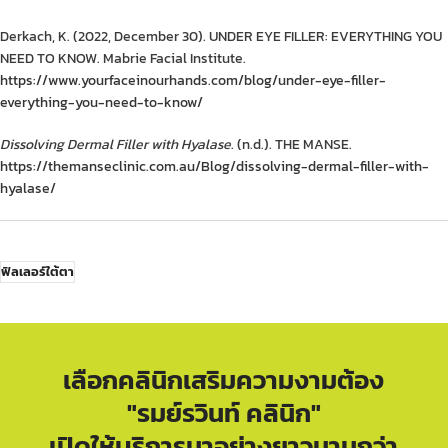
Derkach, K. (2022, December 30). UNDER EYE FILLER: EVERYTHING YOU
NEED TO KNOW. Mabrie Facial Institute.
https://www.yourfaceinourhands.com/blog/under-eye-filler-
everything-you-need-to-know/
Dissolving Dermal Filler with Hyalase
. (n.d.). THE MANSE.
https://themanseclinic.com.au/Blog/dissolving-dermal-filler-with-
hyalase/
ฟิลเลอร์ใต้ตา
เลือกคลินิกเสริมความงามต้อง
"รมย์รวินท์ คลินิก"
เปิดให้บริการมาอย่างยาวนานกว่า