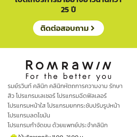
25 ปี
ติดต่อสอบถาม
รมย์รวินท์ คลินิก คลินิกหัตถการความงาม รักษา
สิว โปรแกรมเลเซอร์ โปรแกรมฉีดฟิลเลอร์
โปรแกรมหน้าใส โปรแกรมยกกระชับปรับรูปหน้า
โปรแกรมลดไขมัน
โปรแกรมกำจัดขน ด้วยแพทย์ประจำคลินิก