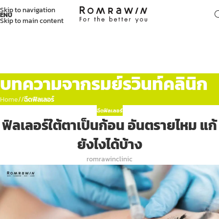
Skip to navigation
ENU
Skip to main content
บทความจากรมย์รวินท์คลินิก
Home
/
ฉีดฟิลเลอร์
ฉีดฟิลเลอร์
ฟิลเลอร์ใต้ตาเป็นก้อน อันตรายไหม แก้
ยังไงได้บ้าง
romrawinclinic