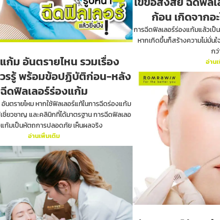
ไขข้อสงสัย ฉีดฟิลเ
ก้อน เกิดจากอ
การฉีดฟิลเลอร์ร่องแก้มแล้วเป็น
หากเกิดขึ้นก็สร้างความไม่มั่นใ
กว่
งแก้ม อันตรายไหน รวมเรื่อง
อ่านเ
วรรู้ พร้อมข้อปฏิบัติก่อน-หลัง
ฉีดฟิลเลอร์ร่องแก้ม
 อันตรายไหม หากใช้ฟิลเลอร์แท้ในการฉีดร่องแก้ม
้เชี่ยวชาญ และคลินิกที่ได้มาตรฐาน การฉีดฟิลเลอ
องแก้มเป็นหัตถการปลอดภัย เห็นผลจริง
อ่านเพิ่มเติม