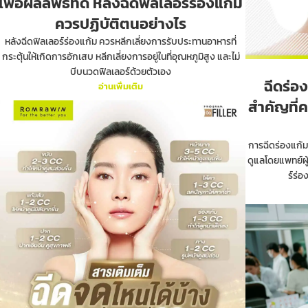
เพื่อผลลัพธ์ที่ดี หลังฉีดฟิลเลอร์ร่องแก้ม
ควรปฏิบัติตนอย่างไร
หลังฉีดฟิลเลอร์ร่องแก้ม ควรหลีกเลี่ยงการรับประทานอาหารที่
กระตุ้นให้เกิดการอักเสบ หลีกเลี่ยงการอยู่ในที่อุณหภูมิสูง และไม่
บีบนวดฟิลเลอร์ด้วยตัวเอง
ฉีดร่อ
อ่านเพิ่มเติม
สำคัญที่ค
การฉีดร่องแก้ม
ดูแลโดยแพทย์ผู
ร์ร่