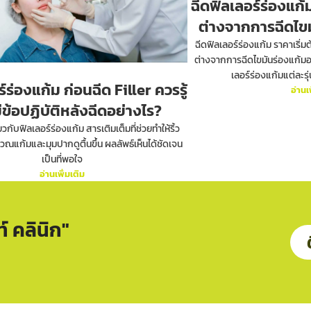
ฉีดฟิลเลอร์ร่องแก้ม
ต่างจากการฉีดไขม
ฉีดฟิลเลอร์ร่องแก้ม ราคาเริ่มต้
ต่างจากการฉีดไขมันร่องแก้ม
เลอร์ร่องแก้มแต่ละรุ่น
์ร่องแก้ม ก่อนฉีด Filler ควรรู้
อ่านเ
ีข้อปฏิบัติหลังฉีดอย่างไร?
ยวกับฟิลเลอร์ร่องแก้ม สารเติมเต็มที่ช่วยทำให้ริ้ว
วณแก้มและมุมปากดูตื้นขึ้น ผลลัพธ์เห็นได้ชัดเจน
เป็นที่พอใจ
อ่านเพิ่มเติม
์ คลินิก"