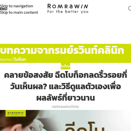
Skip to navigation
ENU
Skip to main content
บทความจากรมย์รวินท์คลินิก
Home
/
โบท็อก
โบท็อก
คลายข้อสงสัย ฉีดโบท็อกลดริ้วรอยกี่
วันเห็นผล? และวิธีดูแลตัวเองเพื่อ
ผลลัพธ์ที่ยาวนาน
romrawinclinic