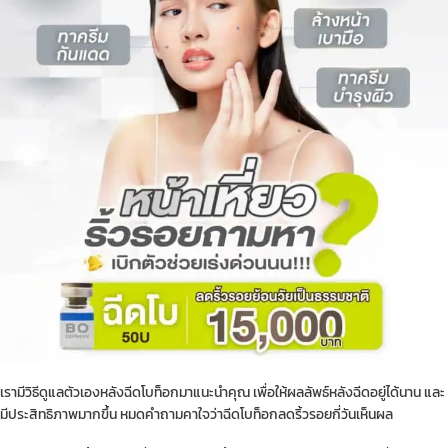
เรามีวิธีดูแลตัวเองหลังฉีดโบท็อกมาแนะนำคุณ เพื่อให้ผลลัพธ์หลังฉีดอยู่ได้นาน และ
มีประสิทธิภาพมากขึ้น หมดคำถามคาใจว่าฉีดโบท็อกลดริ้วรอยกี่วันเห็นผล