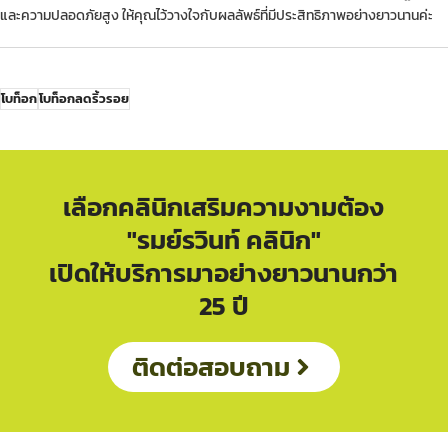
และความปลอดภัยสูง ให้คุณไว้วางใจกับผลลัพธ์ที่มีประสิทธิภาพอย่างยาวนานค่ะ
โบท็อก
โบท็อกลดริ้วรอย
เลือกคลินิกเสริมความงามต้อง
"รมย์รวินท์ คลินิก"
เปิดให้บริการมาอย่างยาวนานกว่า
25 ปี
ติดต่อสอบถาม