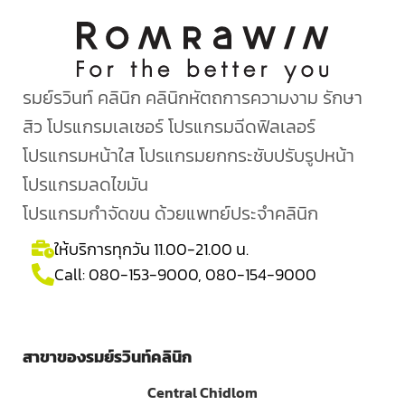
รมย์รวินท์ คลินิก คลินิกหัตถการความงาม รักษา
สิว โปรแกรมเลเซอร์ โปรแกรมฉีดฟิลเลอร์
โปรแกรมหน้าใส โปรแกรมยกกระชับปรับรูปหน้า
โปรแกรมลดไขมัน
โปรแกรมกำจัดขน ด้วยแพทย์ประจำคลินิก
ให้บริการทุกวัน 11.00-21.00 น.
Call:
080-153-9000
,
080-154-9000
สาขาของรมย์รวินท์คลินิก
Central Chidlom