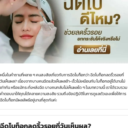
หนึ่งในคำถามที่หลาย ๆ คนสงสัยเกี่ยวกับการฉีด
โบท็อก
ว่า ฉีดโบท็อกลดริ้วรอยกี่
วันเห็นผล? เนื่องจากบางคนฉีดแล้วเห็นผลช้า-เร็วไม่เหมือนกัน
โบท็อก
อยู่ได้นานไม่
เท่ากัน หรือแม้กระทั่งหลังฉีด บางคนกลับไม่เห็นผลใด ๆ ในบทความนี้ เราได้รวบรวม
คำตอบมาให้คุณได้คลายความสงสัย รวมถึงข้อปฏิบัติในการดูแลตัวเองเพื่อให้การ
ฉีดโบท็อกมีผลลัพธ์อยู่นานที่สุดกันค่ะ
ฉีดโบท็อกลดริ้วรอยกี่วันเห็นผล?