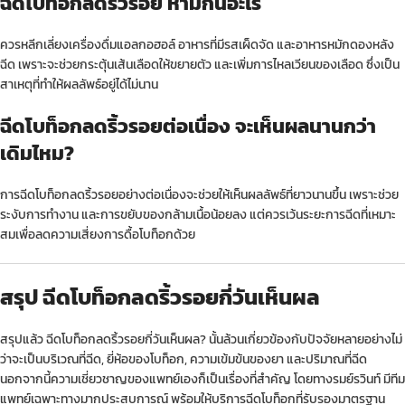
ฉีดโบท็อกลดริ้วรอย ห้ามกินอะไร
ควรหลีกเลี่ยงเครื่องดื่มแอลกอฮอล์ อาหารที่มีรสเผ็ดจัด และอาหารหมักดองหลัง
ฉีด เพราะจะช่วยกระตุ้นเส้นเลือดให้ขยายตัว และเพิ่มการไหลเวียนของเลือด ซึ่งเป็น
สาเหตุที่ทำให้ผลลัพธ์อยู่ได้ไม่นาน
ฉีดโบท็อกลดริ้วรอยต่อเนื่อง จะเห็นผลนานกว่า
เดิมไหม?
การฉีดโบท็อกลดริ้วรอยอย่างต่อเนื่องจะช่วยให้เห็นผลลัพธ์ที่ยาวนานขึ้น เพราะช่วย
ระงับการทำงาน และการขยับของกล้ามเนื้อน้อยลง แต่ควรเว้นระยะการฉีดที่เหมาะ
สมเพื่อลดความเสี่ยงการดื้อโบท็อกด้วย
สรุป ฉีดโบท็อกลดริ้วรอยกี่วันเห็นผล
สรุปแล้ว ฉีดโบท็อกลดริ้วรอยกี่วันเห็นผล? นั้นล้วนเกี่ยวข้องกับปัจจัยหลายอย่างไม่
ว่าจะเป็นบริเวณที่ฉีด, ยี่ห้อของโบท็อก, ความเข้มข้นของยา และปริมาณที่ฉีด
นอกจากนี้ความเชี่ยวชาญของแพทย์เองก็เป็นเรื่องที่สำคัญ โดยทางรมย์รวินท์ มีทีม
แพทย์เฉพาะทางมากประสบการณ์ พร้อมให้บริการฉีดโบท็อกที่รับรองมาตรฐาน