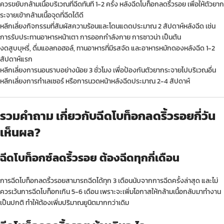
ควรขยับกล้ามเนื้อบริเวณที่ฉีดทันที 1-2 ครั้ง หลังฉีดโบท็อกลดริ้วรอย เพื่อให้ตัวยาก
ระจายเข้ากล้ามเนื้อจุดที่ฉีดได้ดี
หลีกเลี่ยงกิจกรรมที่สัมผัสความร้อนและโดนแดดประมาณ 2 สัปดาห์หลังฉีด เช่น
การรับประทานอาหารหน้าเตา การออกกำลังกาย การซาวน่า เป็นต้น
งดสูบบุหรี่, ดื่มแอลกอฮอล์, ทานอาหารที่มีรสจัด และอาหารหมักดองหลังฉีด 1-2
สัปดาห์แรก
หลีกเลี่ยงการนอนราบอย่างน้อย 3 ชั่วโมง เพื่อป้องกันตัวยากระจายไปบริเวณอื่น
หลีกเลี่ยงการทำเลเซอร์ หรือการนวดหน้าหลังฉีดประมาณ 2-4 สัปดาห์
รวมคำถาม เกี่ยวกับฉีดโบท็อกลดริ้วรอยกี่วัน
เห็นผล?
ฉีดโบท็อกซ์ลดริ้วรอย ต้องฉีดทุกกี่เดือน
การฉีดโบท็อกลดริ้วรอยสามารถฉีดได้ทุก 3 เดือนนับจากการฉีดครั้งล่าสุด และไม่
ควรเว้นการฉีดโบท็อกเกิน 5-6 เดือน เพราะจะเพิ่มโอกาสให้กล้ามเนื้อกลับมาทำงาน
เป็นปกติ ทำให้ต้องเพิ่มปริมาณยูนิตมากกว่าเดิม