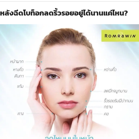
หลังฉีดโบท็อกลดริ้วรอยอยู่ได้นานแค่ไหน?