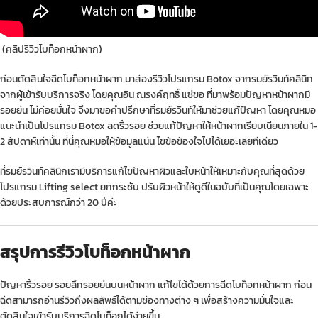
(คลิปรีวิวโบท็อกหน้าผาก)
ก่อนตัดสินใจฉีดโบท็อกหน้าผาก มาส่องรีวิวโปรแกรม Botox จากรมย์รวินท์คลินิก
จากผู้เข้ารับบริการจริง โดยคุณอิน ณรงค์ฤทธิ์ แซ่ขอ ที่มาพร้อมปัญหาหน้าผากมี
รอยย่น ไม่ค่อยมั่นใจ จึงมาขอคำปรึกษาที่รมย์รวินท์ให้มาช่วยแก้ปัญหา โดยคุณหมอ
แนะนำเป็นโปรแกรม Botox ลดริ้วรอย ช่วยแก้ปัญหาให้หน้าผากเรียบเนียนภายใน 1-
2 สัปดาห์เท่านั้น ที่นี่คุณหมอให้ข้อมูลแน่น ไขข้อข้องใจไปได้เยอะเลยทีเดียว
ที่รมย์รวินท์คลินิกเรามีบริการแก้ไขปัญหาผิวและใบหน้าให้เหมาะกับคุณที่สุดด้วย
โปรแกรม Lifting select ยกกระชับ ปรับผิวหน้าให้ดูดีในฉบับที่เป็นคุณโดยเฉพาะ
ด้วยประสบการณ์กว่า 20 ปีค่ะ
สรุปการรีวิวโบท็อกหน้าผาก
ปัญหาริ้วรอย รอยลึกรอยย่นบนหน้าผาก แก้ไขได้ด้วยการฉีดโบท็อกหน้าผาก ก่อน
ฉีดสามารถอ่านรีวิวถึงผลลัพธ์ได้ตามช่องทางต่าง ๆ เพื่อสร้างความมั่นใจและ
ตัดสินใจเข้ารับบริการฉีดโบท็อกได้ง่ายขึ้น