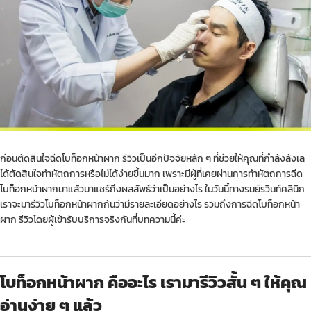
ก่อนตัดสินใจฉีดโบท็อกหน้าผาก รีวิวเป็นอีกปัจจัยหลัก ๆ ที่ช่วยให้คุณที่กำลังลังเล
ได้ตัดสินใจทำหัตถการหรือไม่ได้ง่ายขึ้นมาก เพราะมีผู้ที่เคยผ่านการทำหัตถการฉีด
โบท็อกหน้าผาก
มาแล้วมาแชร์ถึงผลลัพธ์ว่าเป็นอย่างไร ในวันนี้ทางรมย์รวินท์คลินิก
เราจะมารีวิวโบท็อกหน้าผากกันว่ามีรายละเอียดอย่างไร รวมถึงการฉีดโบท็อกหน้า
ผาก รีวิวโดยผู้เข้ารับบริการจริงกันที่บทความนี้ค่ะ
โบท็อกหน้าผาก คืออะไร เรามารีวิวสั้น ๆ ให้คุณ
อ่านง่าย ๆ แล้ว