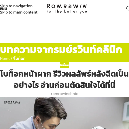
Skip to navigation
ENU
Skip to main content
บทความจากรมย์รวินท์คลินิก
Home
/
โบท็อก
โบท็อก
โบท็อกหน้าผาก รีวิวผลลัพธ์หลังฉีดเป็น
อย่างไร อ่านก่อนตัดสินใจได้ที่นี่
romrawinclinic