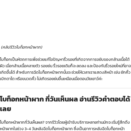
(คลิปรีวิวโบท็อกหน้าผาก)
โบท็อกเป็นหัตถการเพื่อช่วยแก้ไขปัญหาริ้วรอยที่เกิดจากการขยับของกล้ามเนื้อใต้
ผิว เมื่อกล้ามเนื้อคลายตัว รอยย่น ริ้วรอยเดิมก็จะลดลง และป้องกันริ้วรอยใหม่ที่อาจ
เกิดขึ้นได้ สำหรับการฉีดโบท็อกหน้าผากนั้นจะช่วยให้เวลาเราแสดงสีหน้า เช่น ยักคิ้ว
เบิกตาโต หรือขมวดคิ้ว ไม่เกิดรอยย่นขึ้นเหมือนเมื่อตอนวัยเยาว์ค่ะ
โบท็อกหน้าผาก กี่วันเห็นผล อ่านรีวิวคำตอบได้
เลย
โบท็อกหน้าผากกี่วันเห็นผล? จากรีวิวโดยผู้เข้ารับบริการหลายท่านมักจะเริ่มรู้สึกตึง
หน้าผากในช่วง 3-4 วันหลังฉีดโบท็อกหน้าผาก ซึ่งเป็นอาการหลังฉีดโบท็อกหน้า