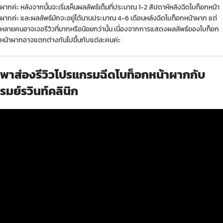
ผากค่ะ หลังจากนั้นจะเริ่มเห็นผลลัพธ์เต็มที่ประมาณ 1-2 สัปดาห์หลังฉีดโบท็อกหน้า
ผากค่ะ และผลลัพธ์มักจะอยู่ได้นานประมาณ 4-6 เดือนหลังฉีดโบท็อกหน้าผาก แต่
หลายคนอาจเจอรีวิวที่มากหรือน้อยกว่านั้น เนื่องจากการแสดงผลลัพธ์ของโบท็อก
หน้าผากอาจแตกต่างกันไปขึ้นกับแต่ละคนค่ะ
พาส่องรีวิวโปรแกรมฉีดโบท็อกหน้าผากกับ
รมย์รวินท์คลินิก