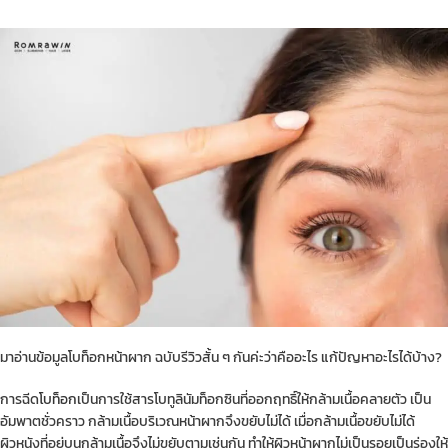
มาอ่านข้อมูลโบท็อกหน้าผาก ฉบับรีวิวสั้น ๆ กันค่ะว่าคืออะไร แก้ปัญหาอะไรได้บ้าง?
การฉีด
โบท็อก
เป็นการใช้สารโบทูลินัมท็อกซินที่ออกฤทธิ์ให้กล้ามเนื้อคลายตัว เป็น
อัมพาตชั่วคราว กล้ามเนื้อบริเวณหน้าผากจึงขยับไม่ได้ เมื่อกล้ามเนื้อขยับไม่ได้
ผิวหนังที่อยู่บนกล้ามเนื้อจึงไม่ขยับตามเช่นกัน ทำให้ผิวหน้าผากไม่เป็นรอยเป็นร่องให้