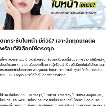
ยกกระชับใบหน้า มีกี่วิธี? เจาะลึกทุกเทคนิค
พร้อมวิธีเลือกให้ตรงจุด
เมื่อกาลเวลาผ่านไป ปัญหาผิวหย่อนคล้อยและริ้วรอยที่เริ่มปรากฏ อาจทำให้ใบหน้าดู
อ่อนล้าและขาดความสดใสอย่างที่เคย แต่รู้หรือไม่ว่า ปัจจุบันมีเทคโนโลยีด้านการยก
กระชับหน้าให้เลือกหลากหลายรูปแบบ โดยสามารถช่วยฟื้นฟูผิวให้กลับมากระชับ
เรียบเนียน แลดูอ่อนเยาว์ได้โดยไม่ต้องพึ่งการผ่าตัด
ไม่ว่าจะเป็นโปรแกรม Thermage, โปรแกรม
Ultherapy
, โปรแกรม Morpheus8,
โปรแกรม EMFACE หรือโปรแกรมการร้อยไหม แต่ละเทคโนโลยีล้วนมีจุดเด่นและ
ผลลัพธ์ที่แตกต่างกัน ซึ่งหากเลือกให้เหมาะกับสภาพผิวและปัญหาของแต่ละบุคคล