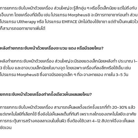
การยกกระชับใบหน้าด้วยเครื่อง ส่วนใหญ่จะรู้สึกอุ่น ๆ หรือจี๊ดเล็กน้อย แต่ไม่ถึงกับ
เจ็บมาก โดยเครื่องที่มีเข็ม เช่น โปรแกรม Morpheus8 จะมีการทายาชาก่อนทำ ส่วน
โปรแกรม Ultherapy หรือ โปรแกรม EMFACE มักไม่ต้องใช้ยาชา แต่ถ้าเป็นคนผิวไว
ก็สามารถขอทายาชาเพิ่มได้
หลังทำยกกระชับหน้าด้วยเครื่องจะบวม แดง หรือมีรอยไหม?
หลังทำยกกระชับหน้าด้วยเครื่อง ส่วนใหญ่จะมีรอยแดงเล็กน้อยหลังทำ ประมาณ 1–
3 ชั่วโมง และอาจบวมเล็กน้อยในบางจุด โดยเฉพาะเครื่องที่ลงลึกหรือใช้เข็ม เช่น
โปรแกรม Morpheus8 ซึ่งอาจมีรอยจุดเล็ก ๆ ที่จะจางหายเอง ภายใน 3–5 วัน
ยกกระชับหน้าด้วยเครื่องทำครั้งเดียวเห็นผลเลยไหม?
การยกกระชับใบหน้าด้วยเครื่อง สามารถเห็นผลตั้งแต่ครั้งแรกที่ทำ 20-30% แล้ว
แต่เทคโนโลยีที่เลือกใช้ ซึ่งยังไม่เห็นผลเต็มที่ทันที เพราะกลไกของเทคโนโลยีจะอาศัย
การกระตุ้นการสร้างคอลลาเจนในชั้นผิว ซึ่งต้องใช้เวลา 4–12 สัปดาห์จึงจะเห็นผล
ชัดเจน