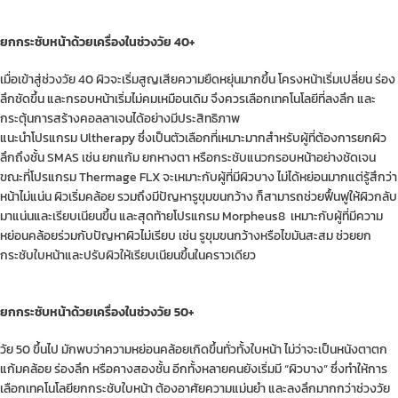
ยกกระชับหน้าด้วยเครื่องในช่วงวัย 40+
เมื่อเข้าสู่ช่วงวัย 40 ผิวจะเริ่มสูญเสียความยืดหยุ่นมากขึ้น โครงหน้าเริ่มเปลี่ยน ร่อง
ลึกชัดขึ้น และกรอบหน้าเริ่มไม่คมเหมือนเดิม จึงควรเลือกเทคโนโลยีที่ลงลึก และ
กระตุ้นการสร้างคอลลาเจนได้อย่างมีประสิทธิภาพ
แนะนำโปรแกรม Ultherapy ซึ่งเป็นตัวเลือกที่เหมาะมากสำหรับผู้ที่ต้องการยกผิว
ลึกถึงชั้น SMAS เช่น ยกแก้ม ยกหางตา หรือกระชับแนวกรอบหน้าอย่างชัดเจน
ขณะที่โปรแกรม Thermage FLX จะเหมาะกับผู้ที่มีผิวบาง ไม่ได้หย่อนมากแต่รู้สึกว่า
หน้าไม่แน่น ผิวเริ่มคล้อย รวมถึงมีปัญหารูขุมขนกว้าง ก็สามารถช่วยฟื้นฟูให้ผิวกลับ
มาแน่นและเรียบเนียนขึ้น และสุดท้ายโปรแกรม Morpheus8 เหมาะกับผู้ที่มีความ
หย่อนคล้อยร่วมกับปัญหาผิวไม่เรียบ เช่น รูขุมขนกว้างหรือไขมันสะสม ช่วยยก
กระชับใบหน้าและปรับผิวให้เรียบเนียนขึ้นในคราวเดียว
ยกกระชับหน้าด้วยเครื่องในช่วงวัย 50+
วัย 50 ขึ้นไป มักพบว่าความหย่อนคล้อยเกิดขึ้นทั่วทั้งใบหน้า ไม่ว่าจะเป็นหนังตาตก
แก้มคล้อย ร่องลึก หรือคางสองชั้น อีกทั้งหลายคนยังเริ่มมี “ผิวบาง” ซึ่งทำให้การ
เลือกเทคโนโลยียกกระชับใบหน้า ต้องอาศัยความแม่นยำ และลงลึกมากกว่าช่วงวัย