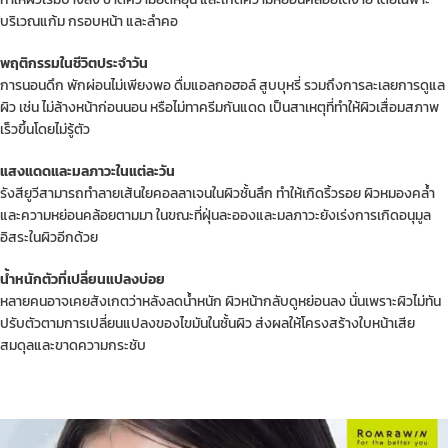
บริเวณแก้ม กรอบหน้า และลำคอ
พฤติกรรมในชีวิตประจำวัน
การนอนดึก พักผ่อนไม่เพียงพอ ดื่มแอลกอฮอล์ สูบบุหรี่ รวมถึงการละเลยการดูแล
ผิว เช่น ไม่ล้างหน้าก่อนนอน หรือไม่ทาครีมกันแดด เป็นสาเหตุที่ทำให้ผิวเสื่อมสภาพ
เร็วขึ้นโดยไม่รู้ตัว
แสงแดดและมลภาวะในแต่ละวัน
รังสียูวีสามารถทำลายเส้นใยคอลลาเจนในผิวชั้นลึก ทำให้เกิดริ้วรอย ผิวหมองคล้ำ
และความหย่อนคล้อยตามมา ในขณะที่ฝุ่นละอองและมลภาวะยังเร่งการเกิดอนุมูล
อิสระในผิวอีกด้วย
น้ำหนักตัวที่เปลี่ยนแปลงบ่อย
หลายคนอาจเคยสังเกตว่าหลังลดน้ำหนัก ผิวหน้ากลับดูหย่อนลง นั่นเพราะผิวไม่ทัน
ปรับตัวตามการเปลี่ยนแปลงของไขมันในชั้นผิว ส่งผลให้โครงสร้างใบหน้าเสีย
สมดุลและขาดความกระชับ