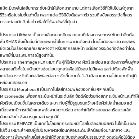
แม้จะมีเทคโนโลยียกกระชับหน้าให้เลือกมากมาย แต่การเลือกวิธีที่ใช่ไม่ใช่แค่ดูจาก
รีวิวหรือโปรโมชั่นเท่านั้น เพราะแต่ละวิธีมีข้อดีเฉพาะตัว รวมถึงข้อควรระวังที่ควร
ทราบก่อนตัดสินใจทำ เพื่อให้ได้ผลลัพธ์ที่คุ้มค่า
โปรแกรม Ulthera เป็นทางเลือกยอดนิยมของคนที่ต้องการยกกระชับหน้าลึกถึง
ชั้น SMAS ซึ่งเป็นชั้นที่ศัลยแพทย์ใช้ในการผ่าตัดดึงหน้า โดยไม่ต้องผ่าตัด ผลลัพธ์
ชัดเจนในเรื่องยกแก้ม ยกหางตา หรือยกกรอบหน้า แต่ข้อควรระวังคือต้องทำโดย
แพทย์ที่มีประสบการณ์สูงเท่านั้น
โปรแกรม Thermage FLX เหมาะกับผู้ที่มีผิวบาง ผิวเริ่มหย่อน และต้องการฟื้นฟูคอ
ลลาเจนทั่วทั้งใบหน้าอย่างอ่อนโยน จุดเด่นคือไม่มีรอย ไม่มีแผล และไม่ต้องพักฟื้น
แต่ข้อควรระวังคือผลลัพธ์จะค่อย ๆ ชัดขึ้นภายใน 1–3 เดือน และอาจไม่เหมาะกับผู้ที่
หย่อนคล้อยมาก
โปรแกรม Morpheus8 เป็นเทคโนโลยีที่รวมพลังของคลื่น RF กับเข็ม
Microneedle เพื่อยกกระชับหน้าในระดับลึก ข้อดีคือช่วยทั้งยกกระชับหน้าและทำให้
ผิวเรียบเนียนขึ้นในคราวเดียว เหมาะกับผู้ที่มีรูขุมขนกว้างหรือผิวไม่สม่ำเสมอ แต่
เนื่องจากมีการใช้เข็มและพลังงานความร้อน อาจทำให้เกิดรอยแดงหรือบวมเล็ก
น้อยหลังทำ ซึ่งควรดูแลอย่างถูกวิธี
โปรแกรม EMFACE เป็นเทคโนโลยียกกระชับหน้าโดยไม่ต้องสัมผัสผิว ไม่ใช้เข็ม และ
ไม่เจ็บ เหมาะสำหรับผู้ที่มีปัญหาผิวหย่อนคล้อยระดับเล็กน้อยถึงปานกลาง และ
ต้องการฟื้นฟูกล้ามเนื้อใบหน้าให้ตึงกระชับอย่างดูเป็นธรรมชาติ จุดเด่นคือไม่ต้อง