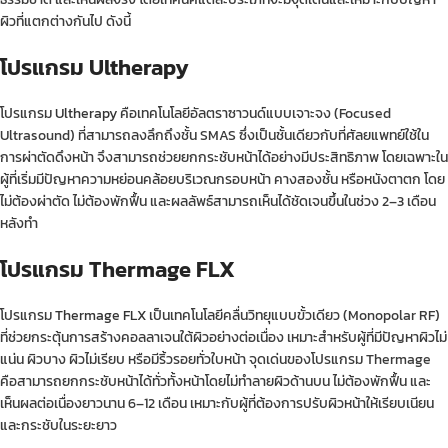
ผิวที่แตกต่างกันไป ดังนี้
โปรแกรม Ultherapy
โปรแกรม
Ultherapy
คือเทคโนโลยีอัลตราซาวนด์แบบเจาะจง (Focused
Ultrasound) ที่สามารถลงลึกถึงชั้น SMAS ซึ่งเป็นชั้นเดียวกับที่ศัลยแพทย์ใช้ใน
การผ่าตัดดึงหน้า จึงสามารถช่วยยกกระชับหน้าได้อย่างมีประสิทธิภาพ โดยเฉพาะใน
ผู้ที่เริ่มมีปัญหาความหย่อนคล้อยบริเวณกรอบหน้า คางสองชั้น หรือหนังตาตก โดย
ไม่ต้องผ่าตัด ไม่ต้องพักฟื้น และผลลัพธ์สามารถเห็นได้ชัดเจนขึ้นในช่วง 2–3 เดือน
หลังทำ
โปรแกรม Thermage FLX
โปรแกรม
Thermage FLX
เป็นเทคโนโลยีคลื่นวิทยุแบบขั้วเดียว (Monopolar RF)
ที่ช่วยกระตุ้นการสร้างคอลลาเจนใต้ผิวอย่างต่อเนื่อง เหมาะสำหรับผู้ที่มีปัญหาผิวไม่
แน่น ผิวบาง ผิวไม่เรียบ หรือมีริ้วรอยทั่วใบหน้า จุดเด่นของโปรแกรม Thermage
คือสามารถยกกระชับหน้าได้ทั่วทั้งหน้าโดยไม่ทำลายผิวด้านบน ไม่ต้องพักฟื้น และ
เห็นผลต่อเนื่องยาวนาน 6–12 เดือน เหมาะกับผู้ที่ต้องการปรับผิวหน้าให้เรียบเนียน
และกระชับในระยะยาว