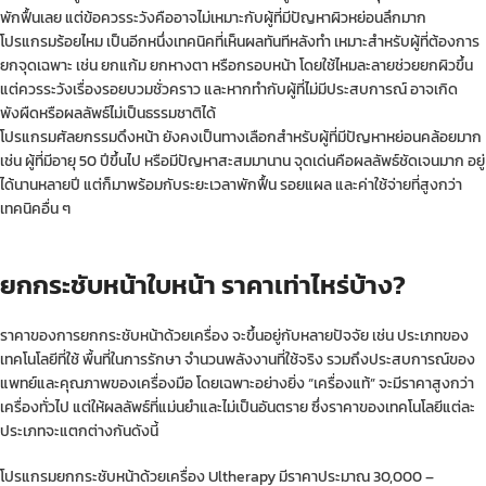
พักฟื้นเลย แต่ข้อควรระวังคืออาจไม่เหมาะกับผู้ที่มีปัญหาผิวหย่อนลึกมาก
โปรแกรมร้อยไหม เป็นอีกหนึ่งเทคนิคที่เห็นผลทันทีหลังทำ เหมาะสำหรับผู้ที่ต้องการ
ยกจุดเฉพาะ เช่น ยกแก้ม ยกหางตา หรือกรอบหน้า โดยใช้ไหมละลายช่วยยกผิวขึ้น
แต่ควรระวังเรื่องรอยบวมชั่วคราว และหากทำกับผู้ที่ไม่มีประสบการณ์ อาจเกิด
พังผืดหรือผลลัพธ์ไม่เป็นธรรมชาติได้
โปรแกรมศัลยกรรมดึงหน้า ยังคงเป็นทางเลือกสำหรับผู้ที่มีปัญหาหย่อนคล้อยมาก
เช่น ผู้ที่มีอายุ 50 ปีขึ้นไป หรือมีปัญหาสะสมมานาน จุดเด่นคือผลลัพธ์ชัดเจนมาก อยู่
ได้นานหลายปี แต่ก็มาพร้อมกับระยะเวลาพักฟื้น รอยแผล และค่าใช้จ่ายที่สูงกว่า
เทคนิคอื่น ๆ
ยกกระชับหน้าใบหน้า ราคาเท่าไหร่บ้าง?
ราคาของการยกกระชับหน้าด้วยเครื่อง จะขึ้นอยู่กับหลายปัจจัย เช่น ประเภทของ
เทคโนโลยีที่ใช้ พื้นที่ในการรักษา จำนวนพลังงานที่ใช้จริง รวมถึงประสบการณ์ของ
แพทย์และคุณภาพของเครื่องมือ โดยเฉพาะอย่างยิ่ง “เครื่องแท้” จะมีราคาสูงกว่า
เครื่องทั่วไป แต่ให้ผลลัพธ์ที่แม่นยำและไม่เป็นอันตราย ซึ่งราคาของเทคโนโลยีแต่ละ
ประเภทจะแตกต่างกันดังนี้
โปรแกรมยกกระชับหน้าด้วยเครื่อง Ultherapy มีราคาประมาณ 30,000 –