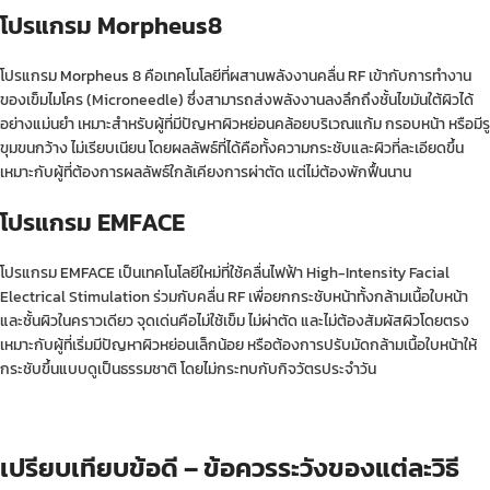
โปรแกรม Morpheus8
โปรแกรม
Morpheus 8
คือเทคโนโลยีที่ผสานพลังงานคลื่น RF เข้ากับการทำงาน
ของเข็มไมโคร (Microneedle) ซึ่งสามารถส่งพลังงานลงลึกถึงชั้นไขมันใต้ผิวได้
อย่างแม่นยำ เหมาะสำหรับผู้ที่มีปัญหาผิวหย่อนคล้อยบริเวณแก้ม กรอบหน้า หรือมีรู
ขุมขนกว้าง ไม่เรียบเนียน โดยผลลัพธ์ที่ได้คือทั้งความกระชับและผิวที่ละเอียดขึ้น
เหมาะกับผู้ที่ต้องการผลลัพธ์ใกล้เคียงการผ่าตัด แต่ไม่ต้องพักฟื้นนาน
โปรแกรม EMFACE
โปรแกรม
EMFACE
เป็นเทคโนโลยีใหม่ที่ใช้คลื่นไฟฟ้า High-Intensity Facial
Electrical Stimulation ร่วมกับคลื่น RF เพื่อยกกระชับหน้าทั้งกล้ามเนื้อใบหน้า
และชั้นผิวในคราวเดียว จุดเด่นคือไม่ใช้เข็ม ไม่ผ่าตัด และไม่ต้องสัมผัสผิวโดยตรง
เหมาะกับผู้ที่เริ่มมีปัญหาผิวหย่อนเล็กน้อย หรือต้องการปรับมัดกล้ามเนื้อใบหน้าให้
กระชับขึ้นแบบดูเป็นธรรมชาติ โดยไม่กระทบกับกิจวัตรประจำวัน
เปรียบเทียบข้อดี – ข้อควรระวังของแต่ละวิธี