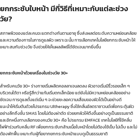
ยกกระชับใบหน้า มีกี่วิธีที่เหมาะกับแต่ละช่วง
วัย?
สภาพผิวของแต่ละคนจะแตกต่างกันตามอายุ ซึ่งส่งผลต่อระดับความหย่อนคล้อย
และความต้องการในการดูแลผิว เพราะฉะนั้น การเลือกเทคโนโลยียกกระชับหน้า ให้
เหมาะสมกับช่วงวัย จึงช่วยให้เห็นผลลัพธ์ได้ชัดเจนมากยิ่งขึ้น
ยกกระชับหน้าด้วยเครื่องในช่วงวัย 30+
สำหรับคนวัย 30+ ร่างกายเริ่มผลิตคอลลาเจนลดลง ผิวอาจเริ่มมีริ้วรอยเล็ก ๆ
บริเวณใต้ตา หรือรู้สึกว่าแก้มเริ่มตกเล็กน้อย แต่ยังไม่มีความหย่อนคล้อยอย่าง
ชัดเจน การดูแลตั้งแต่เนิ่น ๆ จะช่วยชะลอความเสื่อมของผิวได้เป็นอย่างดี
แนะนำให้เริ่มต้นด้วยโปรแกรม Ultherapy ซึ่งใช้คลื่นอัลตราซาวนด์เพื่อกระตุ้นผิว
อย่างลึกถึงชั้น SMAS โดยไม่ต้องผ่าตัด ช่วยยกผิวให้ตึงขึ้นอย่างดูเป็นธรรมชาติ
และอีกหนึ่งทางเลือกของคนวัย 30+ คือ โปรแกรม EMFACE เทคโนโลยีที่ใช้คลื่น
ไฟฟ้าร่วมกับคลื่น RF เพื่อยกกระชับกล้ามเนื้อใบหน้าโดยไม่ต้องใช้เข็ม ไม่เจ็บ และไม่
ต้องพักฟื้น เหมาะกับผู้ที่อยากยกกระชับหน้าแบบดูเป็นธรรมชาติ