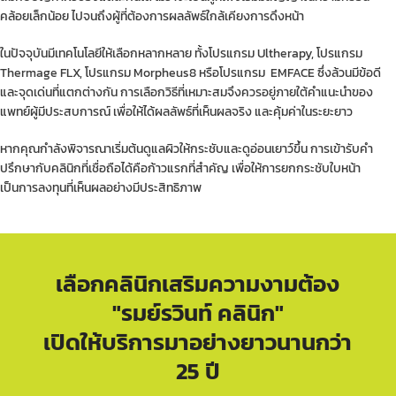
คล้อยเล็กน้อย ไปจนถึงผู้ที่ต้องการผลลัพธ์ใกล้เคียงการดึงหน้า
ในปัจจุบันมีเทคโนโลยีให้เลือกหลากหลาย ทั้งโปรแกรม Ultherapy, โปรแกรม
Thermage FLX, โปรแกรม Morpheus8 หรือโปรแกรม EMFACE ซึ่งล้วนมีข้อดี
และจุดเด่นที่แตกต่างกัน การเลือกวิธีที่เหมาะสมจึงควรอยู่ภายใต้คำแนะนำของ
แพทย์ผู้มีประสบการณ์ เพื่อให้ได้ผลลัพธ์ที่เห็นผลจริง และคุ้มค่าในระยะยาว
หากคุณกำลังพิจารณาเริ่มต้นดูแลผิวให้กระชับและดูอ่อนเยาว์ขึ้น การเข้ารับคำ
ปรึกษากับคลินิกที่เชื่อถือได้คือก้าวแรกที่สำคัญ เพื่อให้การยกกระชับใบหน้า
เป็นการลงทุนที่เห็นผลอย่างมีประสิทธิภาพ
เลือกคลินิกเสริมความงามต้อง
"รมย์รวินท์ คลินิก"
เปิดให้บริการมาอย่างยาวนานกว่า
25 ปี