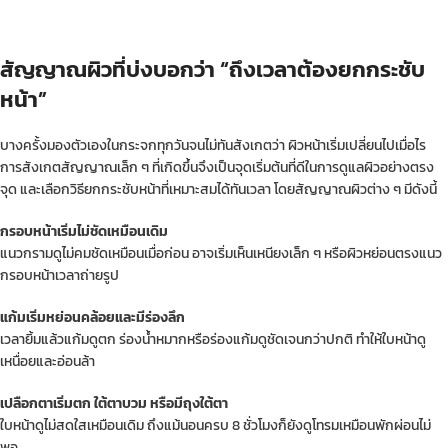
สัญญาณผิวที่บ่งบอกว่า “ถึงเวลาต้องยกกระชับ
หน้า”
บางครั้งมองตัวเองในกระจกทุกวันจนไม่ทันสังเกตว่า ผิวหน้าเริ่มเปลี่ยนไปเมื่อไร
การสังเกตสัญญาณเล็ก ๆ ที่เกิดขึ้นจึงเป็นจุดเริ่มต้นที่ดีในการดูแลผิวอย่างตรง
จุด และเลือกวิธียกกระชับหน้าที่เหมาะสมได้ทันเวลา โดยสัญญาณผิวต่าง ๆ มีดังนี้
กรอบหน้าเริ่มไม่ชัดเหมือนเดิม
แนวกรามดูไม่คมชัดเหมือนเมื่อก่อน อาจเริ่มเห็นเหนียงเล็ก ๆ หรือผิวหย่อนตรงแนว
กรอบหน้าเวลาถ่ายรูป
แก้มเริ่มหย่อนคล้อยและมีร่องลึก
เวลายิ้มแล้วแก้มดูตก ร่องน้ำหมากหรือร่องแก้มดูชัดเจนกว่าปกติ ทำให้ใบหน้าดู
เหนื่อยและอ่อนล้า
เปลือกตาเริ่มตก ใต้ตาบวม หรือมีถุงใต้ตา
ใบหน้าดูไม่สดใสเหมือนเดิม ถึงแม้นอนครบ 8 ชั่วโมงก็ยังดูโทรมเหมือนพักผ่อนไม่
พอ