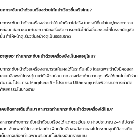
ยกกระชับหน้าด้วยเครื่องช่วยให้หน้าเรียวขึ้นจริงไหม?
ยกกระชับหน้าด้วยเครื่องช่วยทำให้หน้าเรียวได้จริง ในกรณีที่หน้าใหญ่เพราะความ
หย่อนคล้อย เช่น แก้มตก เหนียงเริ่มชัด การยกผิวให้ตึงขึ้นจะช่วยให้โครงหน้าดูชัด
ขึ้น ทำให้หน้าดูเรียวขึ้นอย่างดูเป็นธรรมชาติ
อายุเยอะ ทำยกกระชับหน้าด้วยเครื่องยังเห็นผลอยู่ไหม?
ยกกระชับหน้าด้วยเครื่องสามารถเห็นผลได้ในระดับหนึ่ง โดยเฉพาะถ้ายังมีคอลลา
เจนเหลือพอให้กระตุ้น แต่ถ้าผิวหย่อนมาก อาจต้องทำหลายจุด หรือใช้เทคโนโลยีร่วม
กัน เช่น โปรแกรม Morpheus8 + โปรแกรม Ultherapy หรือพิจารณาการผ่าตัด
ศัลยกรรมในบางราย
เคยฉีดสารเติมเต็มมา สามารถทำยกกระชับหน้าด้วยเครื่องได้ไหม?
สามารถทำยกกระชับหน้าด้วยเครื่องได้ แต่ควรเว้นระยะห่างประมาณ 2–4 สัปดาห์
และแจ้งแพทย์ให้ทราบก่อนทำ เพื่อหลีกเลี่ยงพลังงานลงไปกระทบจุดที่มีสารเติม
เต็ม อาจเลือกทำเฉพาะบริเวณที่ไม่เสี่ยงอันตรายแทน