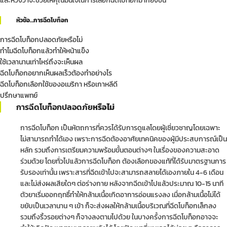
และหวังว่าจะช่วยให้คุณมั่นใจในการเลือกฉีดโบท็อกมากยิ่งขึ้น
หัวข้อ…การฉีดโบท็อก
การฉีดโบท็อกปลอดภัยหรือไม่
ทำไมฉีดโบท็อกแล้วทำให้หน้าแข็ง
ใช้เวลานานเท่าไหร่ถึงจะเห็นผล
ฉีดโบท็อกอยากเห็นผลเร็วต้องทำอย่างไร
ฉีดโบท็อกเลือกใช้ของอเมริกา หรือเกาหลีดี
ปรึกษาแพทย์
การฉีดโบท็อกปลอดภัย
หรือไม่
การฉีดโบท็อก เป็นหัตถการที่ควรได้รับการดูแลโดยผู้เชี่ยวชาญโดยเฉพาะ
ไม่สามารถทำได้เอง เพราะการฉีดต้องอาศัยเทคนิคของผู้มีประสบการณ์เป็น
หลัก รวมถึงการเตรียมความพร้อมขั้นตอนต่างๆ ในเรื่องของความสะอาด
ร่วมด้วย โดยทั่วไปแล้วการฉีดโบท็อก ต้องเลือกของแท้ที่ได้รับมาตรฐานการ
รับรองเท่านั้น เพราะสารที่ฉีดเข้าไปจะสามารถสลายได้เองภายใน 4-6 เดือน
และไม่ส่งผลเสียใดๆ ต่อร่างกาย หลังจากฉีดเข้าไปแล้วประมาณ 10-15 นาที
ตัวยาเริ่มออกฤทธิ์ทำให้กล้ามเนื้อเกิดอาการอ่อนแรงลง เมื่อกล้ามเนื้อไม่ได้
ขยับเป็นเวลานาน ๆ เข้า ก็จะส่งผลให้กล้ามเนื้อบริเวณที่ฉีดโบท็อกเล็กลง
รวมถึงริ้วรอยต่างๆ ก็จางลงตามไปด้วย ในบางครั้งการฉีดโบท็อกอาจจะ