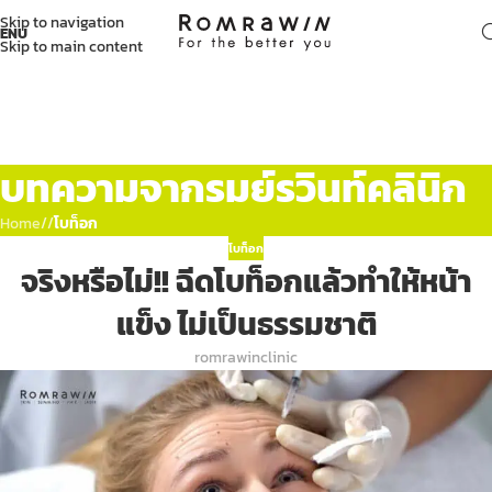
Skip to navigation
ENU
Skip to main content
บทความจากรมย์รวินท์คลินิก
Home
/
โบท็อก
โบท็อก
จริงหรือไม่!! ฉีดโบท็อกแล้วทำให้หน้า
แข็ง ไม่เป็นธรรมชาติ
romrawinclinic