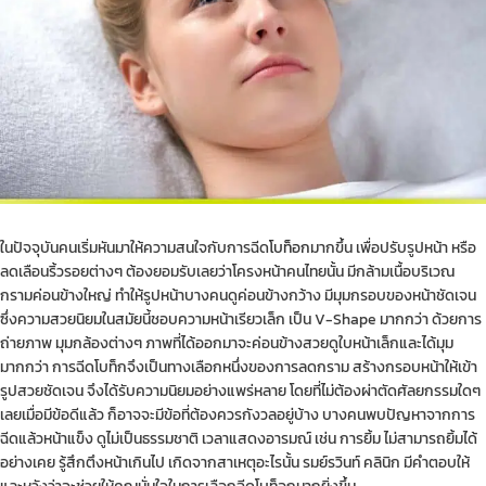
ในปัจจุบันคนเริ่มหันมาให้ความสนใจกับการฉีด
โบท็อก
มากขึ้น เพื่อปรับรูปหน้า หรือ
ลดเลือนริ้วรอยต่างๆ ต้องยอมรับเลยว่าโครงหน้าคนไทยนั้น มีกล้ามเนื้อบริเวณ
กรามค่อนข้างใหญ่ ทำให้รูปหน้าบางคนดูค่อนข้างกว้าง มีมุมกรอบของหน้าชัดเจน
ซึ่งความสวยนิยมในสมัยนี้ชอบความหน้าเรียวเล็ก เป็น V-Shape มากกว่า ด้วยการ
ถ่ายภาพ มุมกล้องต่างๆ ภาพที่ได้ออกมาจะค่อนข้างสวยดูใบหน้าเล็กและได้มุม
มากกว่า การฉีดโบท็กจึงเป็นทางเลือกหนึ่งของการลดกราม สร้างกรอบหน้าให้เข้า
รูปสวยชัดเจน จึงได้รับความนิยมอย่างแพร่หลาย โดยที่ไม่ต้องผ่าตัดศัลยกรรมใดๆ
เลยเมื่อมีข้อดีแล้ว ก็อาจจะมีข้อที่ต้องควรกังวลอยู่บ้าง บางคนพบปัญหาจากการ
ฉีดแล้วหน้าแข็ง ดูไม่เป็นธรรมชาติ เวลาแสดงอารมณ์ เช่น การยิ้ม ไม่สามารถยิ้มได้
อย่างเคย รู้สึกตึงหน้าเกินไป เกิดจากสาเหตุอะไรนั้น รมย์รวินท์ คลินิก มีคำตอบให้