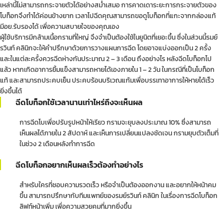
เหล่านี้ไม่สามารถกระจายตัวได้อย่างสม่ำเสมอ การคาดเดาระยะการกระจายตัวของ
โบท็อกจึงทำได้ค่อนข้างยาก เวลาไปฉีดคุณสามารถขอดูโบท็อกที่แกะจากกล่องแท้
มีอย.รับรองได้ เพื่อความสบายใจของคุณเอง
ผู้ใช้บริการมีกล้ามเนื้อกรามที่ใหญ่ จึงจำเป็นต้องใช้ในยูนิตที่เยอะขึ้น ซึ่งในส่วนนี้รมย์
รวินท์ คลินิกจะให้คำปรึกษาด้วยการวางแผนการฉีด โดยอาจแบ่งออกเป็น 2 ครั้ง
และในแต่ละครั้งควรฉีดห่างกันประมาณ 2 – 3 เดือน ถึงอย่างไร หลังฉีดโบท็อกไป
แล้ว หากเกิดอาการยิ้มแข็งสามารถหายได้เองภายใน 1 – 2 วัน ในกรณีที่เป็นโบท็อก
แท้ และสามารถประคบเย็น ประคบร้อนบริเวณแก้มเพื่อบรรเทาอาการให้หายได้เร็ว
ยิ่งขึ้นได้
ฉีดโบท็อกใช้เวลานานเท่าไหร่ถึงจะเห็นผล
การฉีดโบเพื่อปรับรูปหน้าให้เรียว กรามจะยุบลงประมาณ 10% ซึ่งสามารถ
เห็นผลได้ภายใน 2 สัปดาห์ และเห็นการเปลี่ยนแปลงชัดเจน กรามยุบตัวเต็มที่
ในช่วง 2 เดือนหลังทำการฉีด
ฉีดโบท็อกอยากเห็นผลเร็วต้องทำอย่างไร
สำหรับใครที่ชอบความรวดเร็ว หรือจำเป็นต้องออกงาน และอยากให้หน้าคม
ขึ้น สามารถปรึกษากับทีมแพทย์ของรมย์รวินท์ คลินิก ในเรื่องการฉีดโบท็อก
ลิฟท์หน้าเพิ่ม เพื่อความสวยคมที่มากยิ่งขึ้น