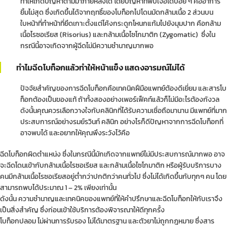
ทำให้เกิดปัญหาตามมาภายหลังได้ โดยปัญหาที่พบเจอได้บ่อย ๆ คืออาการ
ยิ้มไม่สุด ซึ่งเกิดขึ้นได้จากฤทธิ์ของโบท็อกไปโดนมัดกล้ามเนื้อ 2 ส่วนบน
ใบหน้าที่ทำหน้าที่ยึดเกาะตั้งแต่โค้งกระดูกโหนกแก้มไปยังมุมปาก คือกล้าม
เนื้อไรซอเรียส (Risorius) และกล้ามเนื้อไซโกมาติก (Zygomatic) ซึ่งใน
กรณีนี้อาจเกิดจากผู้ฉีดไม่มีความชำนาญมากพอ
ทำไมฉีดโบท็อกแล้วทำให้หน้าแข็ง แสดงอารมณ์ไม่ได้
ปัจจัยสำคัญของการฉีดโบท็อกคือเทคนิคฝีมือแพทย์ต้องดีเยี่ยม และสารโบ
ท็อกต้องเป็นของแท้ ถ้าทั้งสองอย่างเพอร์เฟ็คท์แล้วก็ไม่มีอะไรต้องกังวล
ดังนั้นคุณควรเลือกวางใจกับคลินิกที่ได้รับความเชื่อถือมานาน มีแพทย์ที่มาก
ประสบการณ์อย่างรมย์รวินท์ คลินิก อย่างไรก็ดีปัญหาจากการฉีดโบท็อกที่
อาจพบได้ และอยากให้คุณพึงระวังไว้คือ
ฉีดโบท็อกผิดตำแหน่ง ซึ่งในกรณีนี้มักเกิดจากแพทย์ไม่มีประสบการณ์มากพอ อาจ
จะฉีดโดนเข้ากับกล้ามเนื้อไรซอเรียส และกล้ามเนื้อไซโกมาติก หรือผู้รับบริการบาง
คนมีกล้ามเนื้อไรซอเรียสอยู่ต่ำกว่าปกติกว่าคนทั่วไป ซึ่งไม่ได้เกิดขึ้นกับทุกๆ คน โดย
สามารถพบได้ประมาณ 1 – 2% เพียงเท่านั้น
ดังนั้น ความชำนาญและเทคนิคของแพทย์ที่ให้คำปรึกษาและฉีดโบท็อกให้กับเราจึง
เป็นสิ่งสำคัญ ซึ่งก่อนเข้าใช้บริการต้องพิจารณาให้ดีทุกครั้ง
โบท็อกปลอม ไม่ผ่านการรับรอง ไม่ได้มาตรฐาน และตัวยาไม่ถูกกฎหมาย ซึ่งสาร