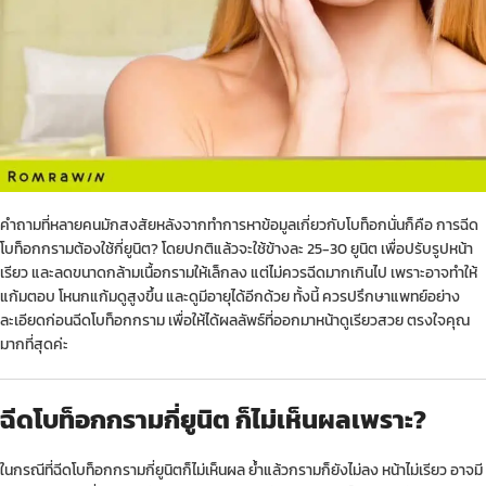
คำถามที่หลายคนมักสงสัยหลังจากทำการหาข้อมูลเกี่ยวกับโบท็อกนั่นก็คือ การฉีด
โบท็อกกรามต้องใช้กี่ยูนิต? โดยปกติแล้วจะใช้ข้างละ 25-30 ยูนิต เพื่อปรับรูปหน้า
เรียว และลดขนาดกล้ามเนื้อกรามให้เล็กลง แต่ไม่ควรฉีดมากเกินไป เพราะอาจทำให้
แก้มตอบ โหนกแก้มดูสูงขึ้น และดูมีอายุได้อีกด้วย ทั้งนี้ ควรปรึกษาแพทย์อย่าง
ละเอียดก่อนฉีดโบท็อกกราม เพื่อให้ได้ผลลัพธ์ที่ออกมาหน้าดูเรียวสวย ตรงใจคุณ
มากที่สุดค่ะ
ฉีดโบท็อกกรามกี่ยูนิต ก็ไม่เห็นผลเพราะ?
ในกรณีที่ฉีดโบท็อกกรามกี่ยูนิตก็ไม่เห็นผล ย้ำแล้วกรามก็ยังไม่ลง หน้าไม่เรียว อาจมี