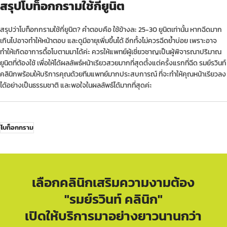
สรุปโบท็อกกรามใช้กี่ยูนิต
สรุปว่าโบท็อกกรามใช้กี่ยูนิต? คำตอบคือ ใช้ข้างละ 25-30 ยูนิตเท่านั้น หากฉีดมาก
เกินไปอาจทำให้หน้าตอบ และดูมีอายุเพิ่มขึ้นได้ อีกทั้งไม่ควรฉีดย้ำบ่อย เพราะอาจ
ทำให้เกิดอาการดื้อโบตามมาได้ค่ะ ควรให้แพทย์ผู้เชี่ยวชาญเป็นผู้พิจารณาปริมาณ
ยูนิตที่ต้องใช้ เพื่อให้ได้ผลลัพธ์หน้าเรียวสวยมากที่สุดตั้งแต่ครั้งแรกที่ฉีด รมย์รวินท์
คลินิกพร้อมให้บริการคุณด้วยทีมแพทย์มากประสบการณ์ ที่จะทำให้คุณหน้าเรียวลง
ได้อย่างเป็นธรรมชาติ และพอใจในผลลัพธ์ได้มากที่สุดค่ะ
โบท็อกกราม
เลือกคลินิกเสริมความงามต้อง
"รมย์รวินท์ คลินิก"
เปิดให้บริการมาอย่างยาวนานกว่า