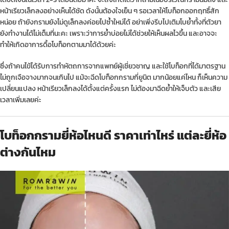
หน้าเรียวเล็กลงอย่างเห็นได้ชัด ดังนั้นต้องใจเย็น ๆ รอเวลาให้โบท็อกออกฤทธิ์สัก
หน่อย ถ้ายังกรามยังไม่ดูเล็กลงค่อยไปซ้ำใหม่ได้ อย่าเพิ่งรีบไปเติมโบย้ำทั้งที่ตัวยา
ยังทำงานได้ไม่เต็มที่นะคะ เพราะว่าการย้ำบ่อยไม่ได้ช่วยให้เห็นผลไวขึ้น และอาจจะ
ทำให้เกิดอาการดื้อโบท็อกตามมาได้ด้วยค่ะ
ซึ่งถ้าคนไข้ได้รับการทำหัตถการจากแพทย์ผู้เชี่ยวชาญ และใช้โบท็อกที่ได้มาตรฐาน
ไม่ถูกเจือจางมากจนเกินไป แม้จะฉีดโบท็อกกรามกี่ยูนิต มากน้อยแค่ไหน ก็เห็นความ
เปลี่ยนแปลง หน้าเรียวเล็กลงได้ตั้งแต่ครั้งแรก ไม่ต้องมาฉีดย้ำให้เจ็บตัว และเสีย
เวลาเพิ่มเลยค่ะ
โบท็อกกรามยี่ห้อไหนดี ราคาเท่าไหร่ แต่ละยี่ห้อ
ต่างกันไหม