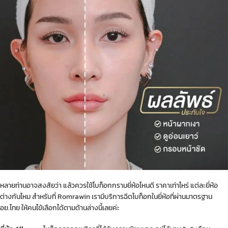
หลายท่านอาจสงสัยว่า แล้วควรใช้โบท็อกกรามยี่ห้อไหนดี ราคาเท่าไหร่ แต่ละยี่ห้อ
ต่างกันไหม สำหรับที่ Romrawin เรามีบริการฉีดโบท็อกในยี่ห้อที่ผ่านมาตรฐาน
อย.ไทย ให้คนไข้เลือกได้ตามด้านล่างนี้เลยค่ะ