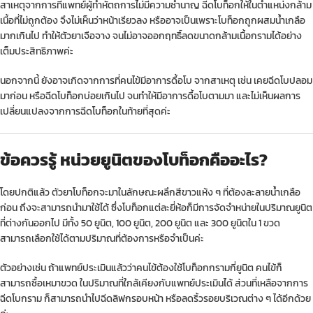
สาเหตุจากการที่แพทย์ผู้ทำหัตถการไม่มีความชำนาญ ฉีดโบท็อกให้ในตำแหน่งกล้าม
เนื้อที่ไม่ถูกต้อง จึงไม่เห็นว่าหน้าเรียวลง หรืออาจเป็นเพราะโบท็อกถูกผสมน้ำเกลือ
มากเกินไป ทำให้ตัวยาเจือจาง จนไม่อาจออกฤทธิ์ลดขนาดกล้ามเนื้อกรามได้อย่าง
เต็มประสิทธิภาพค่ะ
นอกจากนี้ ยังอาจเกิดจากการที่คนไข้มีอาการดื้อโบ จากสาเหตุ เช่น เคยฉีดโบปลอม
มาก่อน หรือฉีดโบท็อกบ่อยเกินไป จนทำให้มีอาการดื้อโบตามมา และไม่เห็นผลการ
เปลี่ยนแปลงจากการ
ฉีดโบท็อก
ในท้ายที่สุดค่ะ
ข้อควรรู้ หน่วยยูนิตของโบท็อกคืออะไร?
โดยปกติแล้ว ตัวยาโบท็อกจะมาในลักษณะผลึกสีขาวแห้ง ๆ ที่ต้องละลายน้ำเกลือ
ก่อน ถึงจะสามารถนำมาใช้ได้ ซึ่งโบท็อกแต่ละยี่ห้อก็มีการจัดจำหน่ายในปริมาณยูนิต
ที่ต่างกันออกไป มีทั้ง 50 ยูนิต, 100 ยูนิต, 200 ยูนิต และ 300 ยูนิตใน 1 ขวด
สามารถเลือกใช้ได้ตามปริมาณที่ต้องการหรือจำเป็นค่ะ
ตัวอย่างเช่น ถ้าแพทย์ประเมินแล้วว่าคนไข้ต้องใช้โบท็อกกรามกี่ยูนิต คนไข้ก็
สามารถซื้อเหมาขวด ในปริมาณที่ใกล้เคียงกับแพทย์ประเมินได้ ส่วนที่เหลือจากการ
ฉีดโบกราม ก็สามารถนำไปฉีด
ลิฟกรอบหน้า
หรือลดริ้วรอยบริเวณต่าง ๆ ได้อีกด้วย