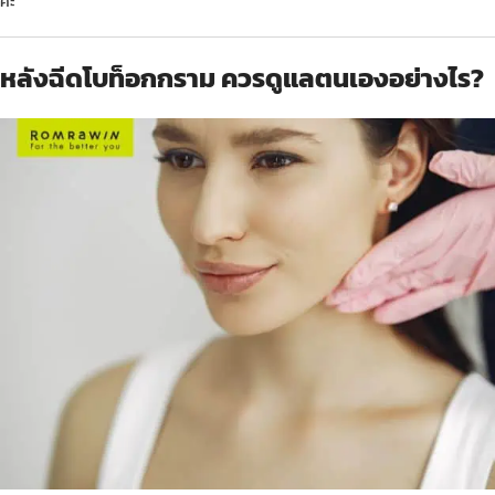
ค่ะ
หลังฉีดโบท็อกกราม ควรดูแลตนเองอย่างไร?