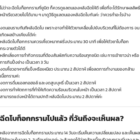
ไม่ว่าจะฉีดโบท็อกกรามกี่ยูนิต ก็ควรดูแลตนเองหลังฉีดให้ดี เพื่อที่จะได้รักษาผลลัพธ์
หน้าเรียวสวยไปได้นาน ๆ มาดูวิธีดูแลตนเองหลังฉีดโบกันค่ะ ว่าควรทำอะไรบ้าง
งดนอนราบทันทีหลังฉีดโบ เพราะอาจทำให้ตัวยาเคลื่อนไปยังบริเวณที่ไม่ต้องการ จน
เกิดผลข้างเคียงได้ค่ะ
หลังฉีดโบท็อกกรามควรเคี้ยวหมากฝรั่งประมาณ 30 นาที เพื่อให้ตัวยาโบท็อก
กระจายตัวได้ดี
หลีกเลี่ยงการทำกิจกรรมที่ต้องสัมผัสกับความร้อนทุกชนิด เช่น การเข้าซาวน่า หรือ
การกินปิ้งย่าง เป็นเวลา 3 วัน
งดเคี้ยวอาหารที่แข็งหรือเหนียว ประมาณ 2 สัปดาห์ เพื่อลดการทำงานของกล้าม
เนื้อกรามค่ะ
งดการดื่มแอลกอฮอล์ และงดสูบบุหรี่ เป็นเวลา 2 สัปดาห์
งดการทำหัตถการที่ทำให้เกิดความร้อนบริเวณใบหน้า เป็นเวลา 2 สัปดาห์
สามารถแต่งหน้าได้ตามปกติ หลังฉีดโบประมาณ 2 สัปดาห์ค่ะ
ฉีดโบท็อกกรามไปแล้ว กี่วันถึงจะเห็นผล?
หลังจากการฉีดโบท็อกกรามประมาณ 14 วันจะเริ่มเห็นความเปลี่ยนแปลง และเห็นผล
ได้ชัดเจนในเวลา 2-3 เดือนต่อมาค่ะ จะสังเกตได้ว่ากล้ามเนื้อบริเวณกรามนิ่มลง และ