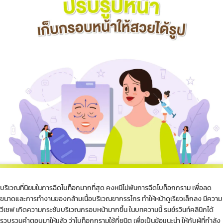
บริเวณที่นิยมในการฉีด
โบท็อก
มากที่สุด คงหนีไม่พ้นการฉีด
โบท็อกกราม
เพื่อลด
ขนาดและการทำงานของกล้ามเนื้อบริเวณขากรรไกร ทำให้หน้าดูเรียวเล็กลง มีความ
วีเชฟ เกิดความกระชับบริเวณกรอบหน้ามากขึ้น ในบทความนี้ รมย์รวินท์คลินิกได้
รวบรวมคำตอบมาให้แล้ว ว่าโบท็อกกรามใช้กี่ยูนิต เพื่อเป็นข้อแนะนำ ให้กับผู้ที่กำลัง