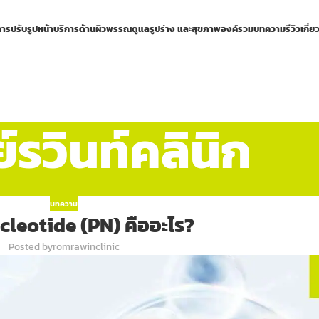
การปรับรูปหน้า
บริการด้านผิวพรรณ
ดูแลรูปร่าง และสุขภาพองค์รวม
บทความ
รีวิว
เกี่ย
รวินท์คลินิก
บทความ
leotide (PN) คืออะไร?
Posted by
romrawinclinic