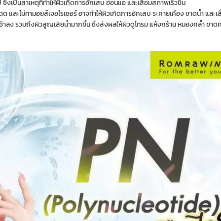
 ซึ่งเป็นสาเหตุที่ทำให้ผิวเกิดการอักเสบ อ่อนแอ และเสื่อมสภาพเร็วขึ้น
นแดด และไม่ทามอยส์เจอไรเซอร์ อาจทำให้ผิวเกิดการอักเสบ ระคายเคือง ขาดน้ำ และเส
ลง รวมถึงผิวสูญเสียน้ำมากขึ้น ซึ่งส่งผลให้ผิวดูโทรม แห้งกร้าน หมองคล้ำ ขาดคว