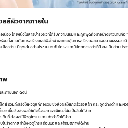
ูเซลล์ผิวจากภายใน
เนื่อง โดยหนึ่งในสารบำรุงผิวที่ได้รับความนิยม และถูกพูดถึงมาอย่างยาวนานคือ
้อมทั้งกระตุ้นการสร้างเซลล์ผิวใหม่ และกระตุ้นการสร้างคอลลาเจนตามธรรมชาติ ทำใ
 คืออะไร? มีจุดเด่นอย่างไร? เหมาะกับใคร? และมีหัตถการอะไรที่มี PN เป็นส่วนประ
ภาพ
และภายนอก ดังนี้
สี รวมถึงเร่งให้ผิวดูแก่ก่อนวัย ซึ่งส่งผลให้เกิดริ้วรอย ฝ้า กระ จุดด่างดำ และผิว
มากขึ้น ซึ่งส่งผลให้เกิดริ้วรอย และมีแนวโน้มเป็นสิวได้ง่าย
เต็มที่ ส่งผลให้ผิวดูโทรม และแก่กว่าวัยได้ง่าย
ในร่างกาย ทำให้ผิวดูโทรม อ่อนแอ และเสื่อมสภาพได้ง่าย