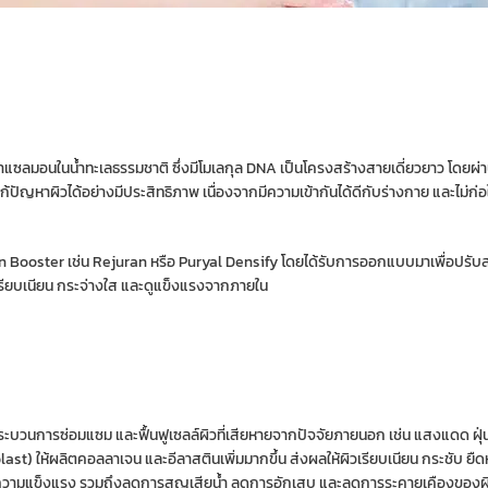
ลาแซลมอนในน้ำทะเลธรรมชาติ ซึ่งมีโมเลกุล DNA เป็นโครงสร้างสายเดี่ยวยาว โดยผ่านก
ปัญหาผิวได้อย่างมีประสิทธิภาพ เนื่องจากมีความเข้ากันได้ดีกับร่างกาย และไม่ก่อ
in Booster เช่น Rejuran หรือ Puryal Densify โดยได้รับการออกแบบมาเพื่อปรับส
น เรียบเนียน กระจ่างใส และดูแข็งแรงจากภายใน
มกระบวนการซ่อมแซม และฟื้นฟูเซลล์ผิวที่เสียหายจากปัจจัยภายนอก เช่น แสงแดด ฝุ่
) ให้ผลิตคอลลาเจน และอีลาสตินเพิ่มมากขึ้น ส่งผลให้ผิวเรียบเนียน กระชับ ยืดหยุ
ห้มีความแข็งแรง รวมถึงลดการสูญเสียน้ำ ลดการอักเสบ และลดการระคายเคืองของผิ