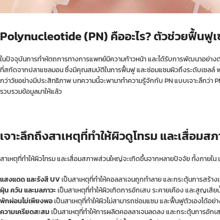
Polynucleotide (
PN) คืออะไร? ตัวช่วยฟื้นฟ
ในปัจจุบันการทำหัตถการทางการแพทย์มีความก้าวหน้า และได้รับการพัฒนาอย่างต่อ
ที่สกัดจากปลาแซลมอน ซึ่งมีคุณสมบัติในการฟื้นฟู และซ่อมแซมผิวถึงระดับเซลล์ พร
กว่าวัยอย่างมีประสิทธิภาพ บทความนี้จะพามาทำความรู้จักกับ PN แบบเจาะลึกว่า PN
รวบรวมข้อมูลมาให้แล้ว
เจาะลึกถึงสาเหตุที่ทำให้ผิวดูโทรม และเสื่อมส
สาเหตุที่ทำให้ผิวโทรม และเสื่อมสภาพส่วนใหญ่จะเกิดขึ้นจากหลายปัจจัย ทั้งภายใน 
แสงแดด และรังสี UV
เป็นสาเหตุที่ทำให้คอลลาเจนถูกทำลาย และกระตุ้นการสร้างเม็ด
ฝุ่น ควัน และมลภาวะ
เป็นสาเหตุที่ทำให้ผิวเกิดการอักเสบ ระคายเคือง และสูญเสียน้ำ
พักผ่อนไม่เพียงพอ
เป็นสาเหตุที่ทำให้ผิวไม่สามารถซ่อมแซม และฟื้นฟูตัวเองได้อย่าง
ความเครียดสะสม
เป็นสาเหตุที่ทำให้การผลิตคอลลาเจนลดลง และกระตุ้นการอักเสบ