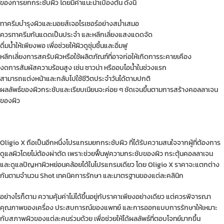
ของการยกกระชับผิว โดยมีคำแนะนำเบื้องต้น ดังนี้
ทาครีมบำรุงผิวและมอยส์เจอไรเซอร์อย่างสม่ำเสมอ
ควรทาครีมกันแดดเป็นประจำ และหลีกเลี่ยงแสงแดดจัด
ดื่มน้ำให้เพียงพอ เพื่อช่วยให้ผิวดูชุ่มชื้นและอิ่มฟู
หลีกเลี่ยงการสครับผิวหรือใช้ผลิตภัณฑ์ที่อาจก่อให้เกิดการระคายเคือง
งดการสัมผัสความร้อนสูง เช่น ซาวน่า หรืออบไอน้ำในช่วงแรก
สามารถแต่งหน้าและกลับไปใช้ชีวิตประจำวันได้ตามปกติ
ผลลัพธ์ของผิวกระชับและเรียบเนียนจะค่อย ๆ ชัดเจนขึ้นตามการสร้างคอลลาเจน
ของผิว
Oligio X ถือเป็นอีกหนึ่งโปรแกรมยกกระชับผิว ที่ได้รับความสนใจจากผู้ที่ต้องการ
ดูแลผิวโดยไม่ต้องผ่าตัด เพราะช่วยฟื้นฟูความกระชับของผิว กระตุ้นคอลลาเจน
และดูแลปัญหาผิวหย่อนคล้อยได้ในโปรแกรมเดียว โดย Oligio X ราคาจะแตกต่าง
กันตามจำนวน Shot เทคนิคการรักษา และมาตรฐานของแต่ละคลินิก
อย่างไรก็ตาม ความคุ้มค่าไม่ได้ขึ้นอยู่กับราคาเพียงอย่างเดียว แต่ควรพิจารณา
คุณภาพของเครื่อง ประสบการณ์ของแพทย์ และการออกแบบการรักษาให้เหมาะ
กับสภาพผิวของแต่ละคนร่วมด้วย เพื่อช่วยให้ได้ผลลัพธ์ที่ตอบโจทย์มากขึ้น