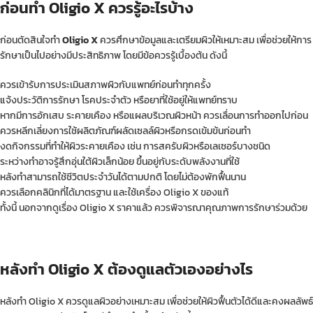
ก่อนทำ Oligio X ควรรู้อะไรบ้าง
ก่อนตัดสินใจทำ
Oligio X
ควรศึกษาข้อมูลและเตรียมผิวให้เหมาะสม เพื่อช่วยให้การ
รักษาเป็นไปอย่างมีประสิทธิภาพ โดยมีข้อควรรู้เบื้องต้น ดังนี้
ควรเข้ารับการประเมินสภาพผิวกับแพทย์ก่อนทำทุกครั้ง
แจ้งประวัติการรักษา โรคประจำตัว หรือยาที่ใช้อยู่ให้แพทย์ทราบ
หากมีการอักเสบ ระคายเคือง หรือแผลบริเวณผิวหน้า ควรเลื่อนการทำออกไปก่อน
ควรหลีกเลี่ยงการใช้ผลิตภัณฑ์ผลัดเซลล์ผิวหรือกรดเข้มข้นก่อนทำ
งดกิจกรรมที่ทำให้ผิวระคายเคือง เช่น การสครับผิวหรือเลเซอร์บางชนิด
ระหว่างทำอาจรู้สึกอุ่นใต้ผิวเล็กน้อย ขึ้นอยู่กับระดับพลังงานที่ใช้
หลังทำสามารถใช้ชีวิตประจำวันได้ตามปกติ โดยไม่ต้องพักฟื้นนาน
ควรเลือกคลินิกที่ได้มาตรฐาน และใช้เครื่อง Oligio X ของแท้
ทั้งนี้ นอกจากดูเรื่อง Oligio X ราคาแล้ว ควรพิจารณาคุณภาพการรักษาร่วมด้วย
หลังทำ Oligio X ต้องดูแลตัวเองอย่างไร
หลังทำ Oligio X ควรดูแลผิวอย่างเหมาะสม เพื่อช่วยให้ผิวฟื้นตัวได้ดีและคงผลลัพธ์