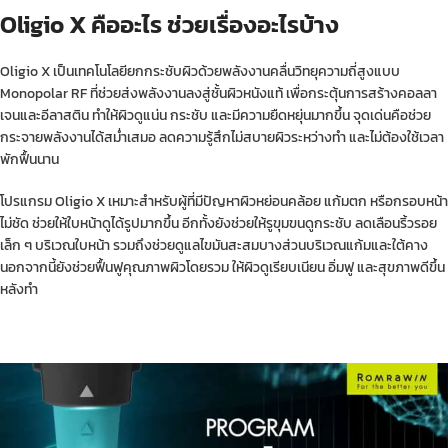
Oligio X คืออะไร ช่วยเรื่องอะไรบ้าง
Oligio X เป็นเทคโนโลยียกกระชับผิวด้วยพลังงานคลื่นวิทยุความถี่สูงแบบ
Monopolar RF ที่ช่วยส่งพลังงานลงสู่ชั้นผิวหนังแท้ เพื่อกระตุ้นการสร้างคอลลา
เจนและอีลาสติน ทำให้ผิวดูแน่น กระชับ และมีความยืดหยุ่นมากขึ้น จุดเด่นคือช่วย
กระจายพลังงานได้สม่ำเสมอ ลดความรู้สึกไม่สบายผิวระหว่างทำ และไม่ต้องใช้เวลา
พักฟื้นนาน
โปรแกรม Oligio X เหมาะสำหรับผู้ที่มีปัญหาผิวหย่อนคล้อย แก้มตก หรือกรอบหน้า
ไม่ชัด ช่วยให้ใบหน้าดูได้รูปมากขึ้น อีกทั้งยังช่วยให้รูขุมขนดูกระชับ ลดเลือนริ้วรอย
เล็ก ๆ บริเวณใบหน้า รวมถึงช่วยดูแลไขมันสะสมบางส่วนบริเวณแก้มและใต้คาง
นอกจากนี้ยังช่วยฟื้นฟูคุณภาพผิวโดยรวม ให้ผิวดูเรียบเนียน อิ่มฟู และสุขภาพดีขึ้น
หลังทำ