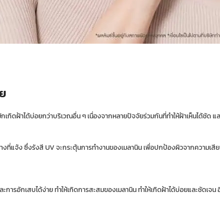
าย
ฝ้าได้บ่อยกว่าบริเวณอื่น ๆ เนื่องจากหลายปัจจัยร่วมกันที่ทำให้ฝ้าเห็นได้ชัด และเ
ลางที่แจ้ง ซึ่งรังสี UV จะกระตุ้นการทำงานของเมลานิน เพื่อปกป้องผิวจากความเสียห
การอักเสบได้ง่าย ทำให้เกิดการสะสมของเมลานิน ทำให้เกิดฝ้าได้บ่อยและชัดเจน อีกทั