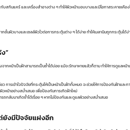
ัสกับสกินแคร์ และเครื่องสำอางต่าง ๆ ทำให้ผิวหน้าบอบบางและมีโอกาสระคายเคืองได
ชั้นผิวบางและเซลล์ผิวไวต่อการกระตุ้นต่าง ๆ ได้ง่าย ทำให้เมลานินถูกกระตุ้นได้ง่า
รัง”
เนื่องจากหน้าเป็นฝ้าสามารถเป็นซ้ำได้บ่อย แม้จะรักษาหายแล้วก็ตาม ทำให้การดูแลหน้าเ
 การเข้าใจปัจจัยที่กระตุ้นให้เป็นหน้าเป็นฝ้าทั้งหมด จะช่วยให้การป้องกันฝ้าและก
ผิวหน้าอย่างสม่ำเสมอ เพื่อป้องกันการเกิดฝ้าใหม่
มารถกลับมาเกิดซ้ำได้เรื่อย ๆ หากไม่ป้องกันและดูแลผิวอย่างสม่ำเสมอ
แต่ยังมีปัจจัยแฝงอีก