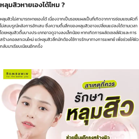
หลุมสิวหายเองได้ไหม ?
หลุมสิว
ไม่สามารถหายเองได้ เนื่องจากเป็นรอยแผลเป็นที่เกิดจากการซ่อมแซมผิวที่
ไม่สมบรูณ์หลังการอักเสบ ซึ่งความตื้นลึกของหลุมสิวอาจเปลี่ยนแปลงได้ตามเวลา
โดยหลุมสิวตื้นบางประเภทอาจดูจางลงเล็กน้อย หากเกิดการผลัดเซลล์ผิวและการ
สร้างคอลลาเจนใหม่ แต่หลุมสิวลึกมักต้องใช้การรักษาทางการแพทย์ เพื่อช่วยให้ผิว
กลับมาเรียบเนียนอีกครั้ง