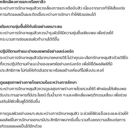
หลีกเลี่ยงการแกะหรือเกาสิว
ระหว่างการรักษาหลุมสิวควรเลี่ยงการแกะหรือบีบสิว เนื่องจากอาจทำให้เสี่ยงต่อ
การเกิดแผลเป็นและติดเชื้อระหว่างการรักษา ทำให้ผิวแย่ลงได้
เติมความชุ่มชื้นให้กับผิวอย่างเหมาะสม
ระหว่างการรักษาหลุมสิวควรบำรุงผิวให้มีความชุ่มชื้นเพียงพอ เพื่อช่วยให้
กระบวนการซ่อมแซมผิวทำงานได้ดีขึ้น
ปฏิบัติตามคำแนะนำของแพทย์อย่างเคร่งครัด
ระหว่างการรักษาหลุมสิวมีมากมายหลายวิธี ไม่ว่าคุณจะเลือกรักษาหลุมสิวด้วยวิธีใด
ก็ควรปฏิบัติตามคำแนะนำของแพทย์อย่างเคร่งครัด เพื่อให้ได้ผลลัพธ์ที่มี
ประสิทธิภาพ ไม่ก่อให้เกิดอันตราย หรือผลข้างเคียงที่ไม่พึงประสงค์
ดูแลสุขภาพร่างกายโดยรวมในระหว่างการรักษา
ระหว่างการรักษาหลุมสิวควรดูแลสุขภาพร่างกายโดยรวมให้ดี พักผ่อนให้เพียงพอ
รับประทานอาหารที่มีประโยชน์ ดื่มน้ำมาก ๆ และหลีกเลี่ยงพฤติกรรมเสี่ยง เพื่อช่วย
เสริมให้ผิวฟื้นฟูได้ดียิ่งขึ้น
การดูแลผิวอย่างเหมาะสมระหว่างการรักษาหลุมสิว จะช่วยให้ผิวแข็งแรงและช่วยให้
ผลลัพธ์ในการรักษาออกมามีประสิทธิภาพมากยิ่งขึ้น รวมถึงลดความเสี่ยงต่อการ
เกิดรอยแผลเป็นได้อีกด้วย