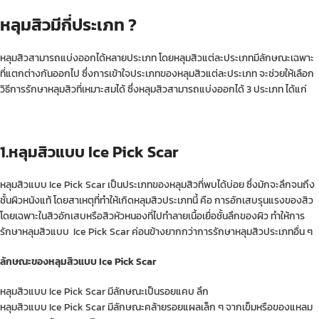
หลุมสิวมีกี่ประเภท ?
หลุมสิวสามารถแบ่งออกได้หลายประเภท โดยหลุมสิวแต่ละประเภทมีลักษณะเฉพาะ
ที่แตกต่างกันออกไป ซึ่งการเข้าใจประเภทของหลุมสิวแต่ละประเภท จะช่วยให้เลือก
วิธีการรักษาหลุมสิวที่เหมาะสมได้ ซึ่งหลุมสิวสามารถแบ่งออกได้ 3 ประเภท ได้แก่
1.หลุมสิวแบบ Ice Pick Scar
หลุมสิวแบบ Ice Pick Scar เป็นประเภทของหลุมสิวที่พบได้บ่อย ซึ่งมักจะลึกจนถึง
ชั้นผิวหนังแท้ โดยสาเหตุที่ทำให้เกิดหลุมสิวประเภทนี้ คือ การอักเสบรุนแรงของสิว
โดยเฉพาะในสิวอักเสบหรือสิวหัวหนองที่ไปทำลายเนื้อเยื่อชั้นลึกของผิว ทำให้การ
รักษาหลุมสิวแบบ Ice Pick Scar ค่อนข้างยากกว่าการรักษาหลุมสิวประเภทอื่น ๆ
ลักษณะของหลุมสิวแบบ Ice Pick Scar
หลุมสิวแบบ Ice Pick Scar มีลักษณะเป็นรอยแคบ ลึก
หลุมสิวแบบ Ice Pick Scar มีลักษณะคล้ายรอยแผลเล็ก ๆ จากเข็มหรือของแหลม