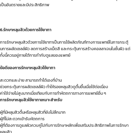
เป็นอันตรายและมีประสิทธิภาพ
6.รักษาหลุมสิวด้วยการใช้ยาทา
การรักษาหลุมสิวด้วยการใช้ยาทาเป็นการใช้ผลิตภัณฑ์ทางการแพทย์ในการกระตุ้
นการผลัดเซลล์ผิว ลดการสร้างเม็ดสี และกระตุ้นการสร้างคอลลาเจนในชั้นผิว แต่
ทั้งนี้ควรอยู่ภายใต้การกำกับดูแลของแพทย์
ข้อดีของการรักษาหลุมสิวใช้ยาทา
สะดวกและง่าย สามารถทำได้เองที่บ้าน
ช่วยกระตุ้นการผลัดเซลล์ผิว ทำให้รอยหลุมสิวดูตื้นขึ้นเมื่อใช้ต่อเนื่อง
ค่าใช้จ่ายไม่สูงมากเมื่อเทียบกับการทำหัตถการทางการแพทย์อื่น ๆ
การรักษาหลุมสิวใช้ยาทาเหมาะสำหรับ
ผู้ที่มีหลุมสิวตื้นหรือหลุมสิวที่ยังไม่ลึกมาก
ผู้ที่ไม่สะดวกเข้ารับหัตถการ
ผู้ที่ต้องการดูแลผิวควบคู่ไปกับการรักษาหลักเพื่อเสริมประสิทธิภาพในการรักษา
หลุมสิว