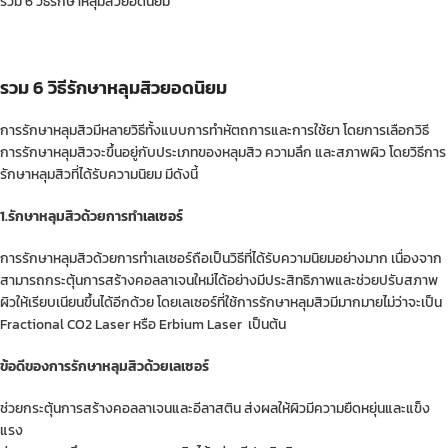
รวม 6 วิธีรักษาหลุมสิวยอดนิยม
รวม 6 วิธีรักษาหลุมสิวยอดนิยม
การรักษาหลุมสิวมีหลายวิธีทั้งแบบการทำหัตถการและการใช้ยา โดยการเลือกวิธี
การรักษาหลุมสิวจะขึ้นอยู่กับประเภทของหลุมสิว ความลึก และสภาพผิว โดยวิธีการ
รักษาหลุมสิวที่ได้รับความนิยม มีดังนี้
1.รักษาหลุมสิวด้วยการทำ
เลเซอร์
การรักษาหลุมสิวด้วยการทำเลเซอร์ถือเป็นวิธีที่ได้รับความนิยมอย่างมาก เนื่องจาก
สามารถกระตุ้นการสร้างคอลลาเจนใหม่ได้อย่างมีประสิทธิภาพและช่วยปรับสภาพ
ผิวให้เรียบเนียนขึ้นได้อีกด้วย โดยเลเซอร์ที่ใช้การรักษาหลุมสิวมีมากมายไม่ว่าจะเป็น
Fractional CO2 Laser หรือ Erbium Laser เป็นต้น
ข้อดีของการรักษาหลุมสิวด้วยเลเซอร์
ช่วยกระตุ้นการสร้างคอลลาเจนและอีลาสติน ส่งผลให้ผิวมีความยืดหยุ่นและแข็ง
แรง