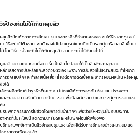
วิธีป้องกันไม่ให้เกิดหลุมสิว
หลุมสิวมักเกิดจากการอักเสบรุนแรงของสิวที่ทำลายคอลลาเจนใต้ผิว หากดูแลไม่
ถูกวิธีจะทำให้ผิวซ่อมแซมตัวเองได้ไม่สมบูรณ์และเกิดเป็นรอยบุ๋มหรือหลุมสิวขึ้นมา
ได้ โดยวิธีการป้องกันไม่ให้เกิดหลุมสิว สามารถทำได้ดังต่อไปนี้
ดูแลสิวอย่างเหมาะสมตั้งแต่เริ่มเป็นสิว ไม่ปล่อยให้เป็นสิวอักเสบลุกลาม
หลีกเลี่ยงการบีบหรือแกะสิวด้วยตัวเอง เพราะการบีบสิวที่ไม่เหมาะสมจะทำให้เกิด
การอักเสบลึกและทำลายเนื้อเยื่อ เสี่ยงต่อการติดเชื้อและเกิดรอยแผลเป็น หรือหลุม
สิวได้
เลือกผลิตภัณฑ์บำรุงผิวที่เหมาะสม ไม่ก่อให้เกิดการอุดตัน อ่อนโยน ปราศจาก
แอลกอฮอล์ ทาครีมกันแดดเป็นประจำ เพื่อป้องกันรอยดำและกระตุ้นการซ่อมแซม
ผิว
ปรับพฤติกรรมการใช้ชีวิตโดยการดื่มน้ำมากๆ เพื่อช่วยให้ผิวชุ่มชื้น รับประทาน
อาหารที่มีประโยชน์ ลดความเครียดและหลับพักผ่อนให้เพียงพอ
ปรึกษาแพทย์หากเป็นสิวอักเสบรุนแรง เพื่อให้ได้รับการรักษาอย่างเหมาะสม ลด
โอกาสการเกิดหลุมสิว