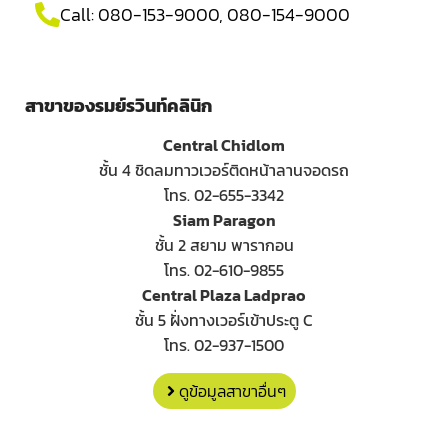
Call:
080-153-9000
,
080-154-9000
สาขาของรมย์รวินท์คลินิก
Central Chidlom
ชั้น 4 ชิดลมทาวเวอร์ติดหน้าลานจอดรถ
โทร. 02-655-3342
Siam Paragon
ชั้น 2 สยาม พารากอน
โทร. 02-610-9855
Central Plaza Ladprao
ชั้น 5 ฝั่งทางเวอร์เข้าประตู C
โทร. 02-937-1500
ดูข้อมูลสาขาอื่นๆ