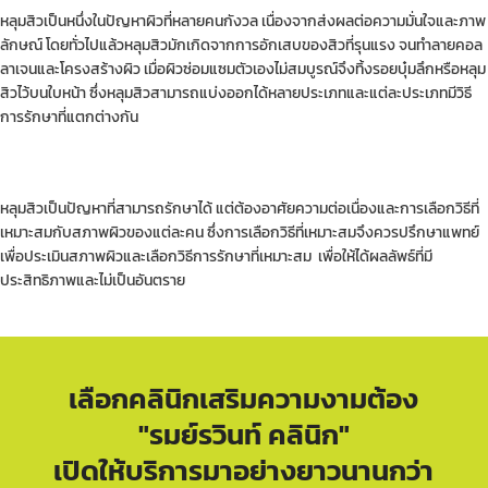
หลุมสิวเป็นหนึ่งในปัญหาผิวที่หลายคนกังวล เนื่องจากส่งผลต่อความมั่นใจและภาพ
ลักษณ์ โดยทั่วไปแล้วหลุมสิวมักเกิดจากการอักเสบของสิวที่รุนแรง จนทำลายคอล
ลาเจนและโครงสร้างผิว เมื่อผิวซ่อมแซมตัวเองไม่สมบูรณ์จึงทิ้งรอยบุ๋มลึกหรือหลุม
สิวไว้บนใบหน้า ซึ่งหลุมสิวสามารถแบ่งออกได้หลายประเภทและแต่ละประเภทมีวิธี
การรักษาที่แตกต่างกัน
หลุมสิวเป็นปัญหาที่สามารถรักษาได้ แต่ต้องอาศัยความต่อเนื่องและการเลือกวิธีที่
เหมาะสมกับสภาพผิวของแต่ละคน ซึ่งการเลือกวิธีที่เหมาะสมจึงควรปรึกษาแพทย์
เพื่อประเมินสภาพผิวและเลือกวิธีการรักษาที่เหมาะสม เพื่อให้ได้ผลลัพธ์ที่มี
ประสิทธิภาพและไม่เป็นอันตราย
เลือกคลินิกเสริมความงามต้อง
"รมย์รวินท์ คลินิก"
เปิดให้บริการมาอย่างยาวนานกว่า