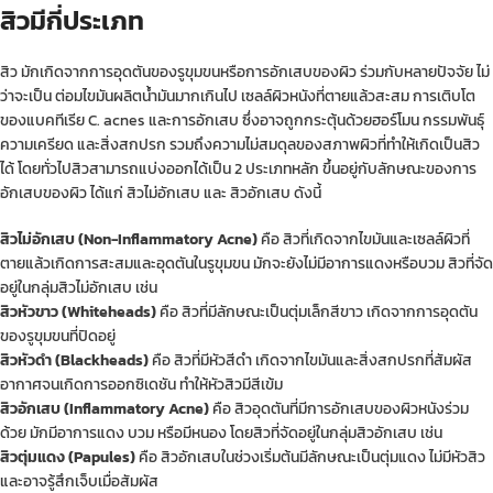
สิวมีกี่ประเภท
สิว มักเกิดจากการอุดตันของรูขุมขนหรือการอักเสบของผิว ร่วมกับหลายปัจจัย ไม่
ว่าจะเป็น ต่อมไขมันผลิตน้ำมันมากเกินไป เซลล์ผิวหนังที่ตายแล้วสะสม การเติบโต
ของแบคทีเรีย C. acnes และการอักเสบ ซึ่งอาจถูกกระตุ้นด้วยฮอร์โมน กรรมพันธุ์
ความเครียด และสิ่งสกปรก รวมถึงความไม่สมดุลของสภาพผิวที่ทำให้เกิดเป็นสิว
ได้ โดยทั่วไปสิวสามารถแบ่งออกได้เป็น 2 ประเภทหลัก ขึ้นอยู่กับลักษณะของการ
อักเสบของผิว ได้แก่ สิวไม่อักเสบ และ สิวอักเสบ ดังนี้
สิวไม่อักเสบ (Non-Inflammatory Acne)
คือ สิวที่เกิดจากไขมันและเซลล์ผิวที่
ตายแล้วเกิดการสะสมและอุดตันในรูขุมขน มักจะยังไม่มีอาการแดงหรือบวม สิวที่จัด
อยู่ในกลุ่มสิวไม่อักเสบ เช่น
สิวหัวขาว (Whiteheads)
คือ สิวที่มีลักษณะเป็นตุ่มเล็กสีขาว เกิดจากการอุดตัน
ของรูขุมขนที่ปิดอยู่
สิวหัวดำ (Blackheads)
คือ สิวที่มีหัวสีดำ เกิดจากไขมันและสิ่งสกปรกที่สัมผัส
อากาศจนเกิดการออกซิเดชัน ทำให้หัวสิวมีสีเข้ม
สิวอักเสบ (Inflammatory Acne)
คือ สิวอุดตันที่มีการอักเสบของผิวหนังร่วม
ด้วย มักมีอาการแดง บวม หรือมีหนอง โดยสิวที่จัดอยู่ในกลุ่มสิวอักเสบ เช่น
สิวตุ่มแดง (Papules)
คือ สิวอักเสบในช่วงเริ่มต้นมีลักษณะเป็นตุ่มแดง ไม่มีหัวสิว
และอาจรู้สึกเจ็บเมื่อสัมผัส