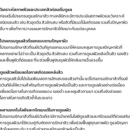
วิเคราะห์สภาพผิวและประเภทสิวก่อนเริ่มดูแล
ก่อนเริ่มโปรแกรมดูแลรักษาสิว ทางคลินิกจะมีการประเมินสภาพผิวและวิเคราะห์
ชนิดของสิว เช่น สิวอุดตัน สิวอักเสบ หรือสิวที่มีแนวโน้มเกิดรอย รวมถึงปัญหาผิว
อื่น ๆ เพื่อทำการวางแผนการรักษาสิวให้เหมาะกับแต่ละบุคคล
โปรแกรมดูแลสิวที่ออกแบบตามปัญหาผิว
โปรแกรมรักษาสิวที่รมย์รวินท์ถูกออกแบบมาให้ครอบคลุมการดูแลปัญหาผิวที่
หลากหลาย ไม่ว่าจะเป็น สิวอุดตัน สิวอักเสบ รวมถึงการดูแลผิวหลังเป็นสิว รอยสิว
และฟื้นฟูผิวที่อ่อนแอ ที่จะช่วยฟื้นฟูสมดุลผิวให้กลับมาแข็งแรงขึ้น
ดูแลสิวพร้อมลดโอกาสเกิดรอยหลังสิว
การดูแลสิวไม่ได้เน้นเพียงลดการอักเสบของสิวเท่านั้น แต่โปรแกรมรักษาสิวที่รมย์
รวินท์ยังให้ความสำคัญกับการดูแลผิวหลังเป็นสิว และการดูแลผิวอย่างต่อเนื่อง
เพื่อลดโอกาสในการเกิดรอยแดง รอยดำ และหลุมสิวตามมา รวมถึงยังช่วยลด
โอกาสในการเกิดสิวซ้ำในระยะยาว
ผสานเทคโนโลยีและทรีตเมนต์ในการดูแลผิว
โปรแกรมรักษาสิวที่รมย์รวินท์เรามีการนำเทคโนโลยีดูแลสิวและทรีตเมนต์ที่ช่วยเสริม
การดูแลผิวมาใช้ควบคู่กับหัตถการรักษาสิว เพื่อช่วยฟื้นฟูคุณภาพผิว ดูแลปัญหา
สิวในหลายระดับ รวมถึงช่วยดูแลปัญหาผิวหลังเป็นสิว