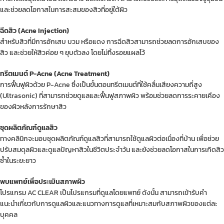
และช่วยลดโอกาสในการสะสมของสิวที่อยู่ใต้ผิว
ฉีดสิว (Acne Injection)
สำหรับสิวที่มีการอักเสบ บวม หรือแดง การฉีดสิวสามารถช่วยลดการอักเสบของ
สิว และช่วยให้สิวค่อย ๆ ยุบตัวลง โดยไม่ทิ้งรอยแผลไว้
ทรีตเมนต์ P-Acne (Acne Treatment)
การฟื้นฟูผิวด้วย P-Acne ซึ่งเป็นขั้นตอนทรีตเมนต์ที่ใช้คลื่นเสียงความถี่สูง
(Ultrasonic) ที่สามารถช่วยดูแลและฟื้นฟูสภาพผิว พร้อมช่วยลดการระคายเคือง
ของผิวหลังการรักษาสิว
ชุดผลิตภัณฑ์ดูแลสิว
ทางคลินิกจะมอบชุดผลิตภัณฑ์ดูแลสิวที่สามารถใช้ดูแลผิวต่อเนื่องที่บ้าน เพื่อช่วย
ปรับสมดุลผิวและดูแลปัญหาสิวในชีวิตประจำวัน และยังช่วยลดโอกาสในการเกิดสิว
ซ้ำในระยะยาว
พบแพทย์เพื่อประเมินสภาพผิว
โปรแกรม AC CLEAR เป็นโปรแกรมที่ดูแลโดยแพทย์ ดังนั้น สามารถเข้ารับคำ
แนะนำเกี่ยวกับการดูแลผิวและแนวทางการดูแลที่เหมาะสมกับสภาพผิวของแต่ละ
บุคคล