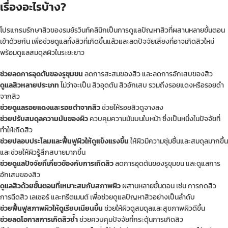
เรื่องอะไรบ้าง?
โปรแกรมรักษาสิวของรมย์รวินท์คลินิกเป็นการดูแลปัญหาสิวที่ผสานหลายขั้นตอน
เข้าด้วยกัน เพื่อช่วยดูแลทั้งสิวที่เกิดขึ้นแล้วและลดปัจจัยเสี่ยงที่อาจเกิดสิวใหม่
พร้อมดูแลสมดุลผิวในระยะยาว
ช่วยลดการอุดตันของรูขุมขน
ลดการสะสมของสิว และลดการอักเสบของสิว
ดูแลสิวหลายประเภท
ไม่ว่าจะเป็น สิวอุดตัน สิวอักเสบ รวมถึงรอยแดงหรือรอยดำ
จากสิว
ช่วยดูแลรอยแดงและรอยดำจากสิว
ช่วยให้รอยสิวดูจางลง
ช่วยปรับสมดุลความมันของผิว
ควบคุมความมันบนใบหน้า ซึ่งเป็นหนึ่งในปัจจัยที่
ทำให้เกิดสิว
ช่วยปลอบประโลมและฟื้นฟูผิวให้ดูแข็งแรงขึ้น
ให้ผิวมีความชุ่มชื้นและสมดุลมากขึ้น
และช่วยให้ผิวรู้สึกสบายมากขึ้น
ช่วยดูแลปัจจัยที่เกี่ยวข้องกับการเกิดสิว
ลดการอุดตันของรูขุมขน และดูแลการ
อักเสบของสิว
ดูแลสิวด้วยขั้นตอนที่เหมาะสมกับสภาพผิว
ผสานหลายขั้นตอน เช่น การกดสิว
การฉีดสิว เลเซอร์ และทรีตเมนต์ เพื่อช่วยดูแลปัญหาสิวอย่างเป็นลำดับ
ช่วยฟื้นฟูสภาพผิวให้ดูเรียบเนียนขึ้น
ช่วยให้ผิวดูสมดุลและสุขภาพผิวดีขึ้น
ช่วยลดโอกาสการเกิดสิวซ้ำ
ช่วยควบคุมปัจจัยที่กระตุ้นการเกิดสิว