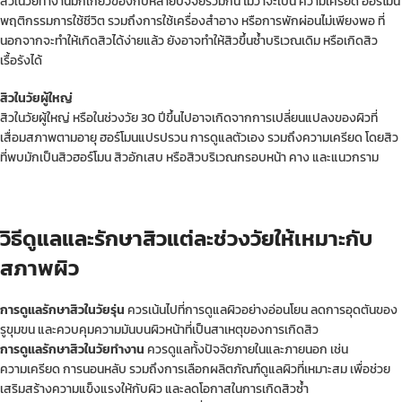
สิวในวัยทำงานมักเกี่ยวข้องกับหลายปัจจัยร่วมกัน ไม่ว่าจะเป็น ความเครียด ฮอร์โมน
พฤติกรรมการใช้ชีวิต รวมถึงการใช้เครื่องสำอาง หรือการพักผ่อนไม่เพียงพอ ที่
นอกจากจะทำให้เกิดสิวได้ง่ายแล้ว ยังอาจทำให้สิวขึ้นซ้ำบริเวณเดิม หรือเกิดสิว
เรื้อรังได้
สิวในวัยผู้ใหญ่
สิวในวัยผู้ใหญ่ หรือในช่วงวัย 30 ปีขึ้นไปอาจเกิดจากการเปลี่ยนแปลงของผิวที่
เสื่อมสภาพตามอายุ ฮอร์โมนแปรปรวน การดูแลตัวเอง รวมถึงความเครียด โดยสิว
ที่พบมักเป็นสิวฮอร์โมน สิวอักเสบ หรือสิวบริเวณกรอบหน้า คาง และแนวกราม
วิธีดูแลและรักษาสิวแต่ละช่วงวัยให้เหมาะกับ
สภาพผิว
การดูแลรักษาสิวในวัยรุ่น
ควรเน้นไปที่การดูแลผิวอย่างอ่อนโยน ลดการอุดตันของ
รูขุมขน และควบคุมความมันบนผิวหน้าที่เป็นสาเหตุของการเกิดสิว
การดูแลรักษาสิวในวัยทำงาน
ควรดูแลทั้งปัจจัยภายในและภายนอก เช่น
ความเครียด การนอนหลับ รวมถึงการเลือกผลิตภัณฑ์ดูแลผิวที่เหมาะสม เพื่อช่วย
เสริมสร้างความแข็งแรงให้กับผิว และลดโอกาสในการเกิดสิวซ้ำ