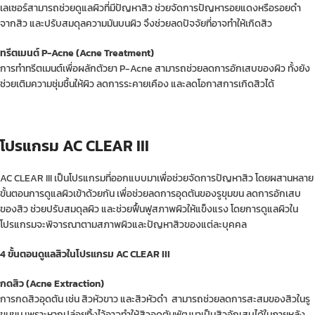
เลเซอร์สามารถช่วยดูแลผิวที่มีปัญหาสิว ช่วยจัดการปัญหารอยแดงหรือรอยดำ
จากสิว และปรับสมดุลความมันบนผิว จึงช่วยลดปัจจัยที่อาจทำให้เกิดสิว
ทรีตเมนต์ P-Acne (Acne Treatment)
การทำทรีตเมนต์เพื่อผลักตัวยา P-Acne สามารถช่วยลดการอักเสบของผิว ทั้งยัง
ช่วยเติมความชุ่มชื้นให้ผิว ลดการระคายเคือง และลดโอกาสการเกิดสิวได้
โปรแกรม AC CLEAR III
AC CLEAR III เป็นโปรแกรมที่ออกแบบมาเพื่อช่วยจัดการปัญหาสิว โดยผสานหลาย
ขั้นตอนการดูแลผิวเข้าด้วยกัน เพื่อช่วยลดการอุดตันของรูขุมขน ลดการอักเสบ
ของสิว ช่วยปรับสมดุลผิว และช่วยฟื้นฟูสภาพผิวให้แข็งแรง โดยการดูแลผิวใน
โปรแกรมจะพิจารณาตามสภาพผิวและปัญหาสิวของแต่ละบุคคล
4 ขั้นตอนดูแลสิวในโปรแกรม AC CLEAR III
กดสิว (Acne Extraction)
การกดสิวอุดตัน เช่น สิวหัวขาว และสิวหัวดำ สามารถช่วยลดการสะสมของสิวในรู
ขุมขน เพราะหากปล่อยทิ้งไว้อาจทำให้สิวอุดตันพัฒนาเป็นสิวอักเสบได้ในภายหลัง