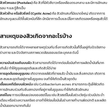
สิวหัวหนอง (Pustules)
คือ
สิวที่มีหัวสีขาวหรือเหลืองตรงกลาง และมีการอักเสบ
รอบ ๆ และรู้สึกเจ็บ
สิวหัวช้าง หรือสิวซีสต์ (Cystic Acne)
คือ สิวอักเสบที่มีขนาดใหญ่ เกิดจากการ
อักเสบรุนแรงใต้ชั้นผิวหนังที่ลึก มักมีอาการเจ็บและมีโอกาสเกิดรอยหรือหลุมสิวได้
สาเหตุของสิวเกิดจากอะไรบ้าง
สิวสามารถเกิดได้จากหลายสาเหตุร่วมกัน ซึ่งการเกิดสิวนั้นก็ขึ้นอยู่กับปัจจัยทาง
ร่างกาย และปัจจัยทางสภาพแวดล้อมของแต่ละบุคคล ดังนี้
ความมันส่วนเกินบนผิว
สิวสามารถเกิดได้จากต่อมไขมันทำการผลิตน้ำมันที่มาก
เกินไป ทำให้รูขุมขนอุดตันและเกิดสิวได้ง่าย
การอุดตันของรูขุมขน
เกิดจากเซลล์ผิวที่ตายแล้ว น้ำมัน และสิ่งสกปรก เกิดการ
สะสมและอุดตันอยู่ภายในรูขุมขน จนทำให้เกิดเป็นสิวอุดตัน
เชื้อแบคทีเรียบนผิวหนัง
เช่น Cutibacterium acnes สามารถกระตุ้นให้ผิวเกิด
การอักเสบร่วมกับสิ่งสกปรกที่อยู่ภายในรูขุมขน ทำให้เกิดสิวอักเสบ
ฮอร์โมน
การเปลี่ยนแปลงของฮอร์โมน เช่น
สิวฮอร์โมน
ในช่วงวัยรุ่น ช่วงมีประจำ
เดือน หรือช่วงความเครียด อาจทำให้ต่อมไขมันในร่างกายทำงานผิดปกติ และผลิต
น้ำมันออกมามากเกินไป