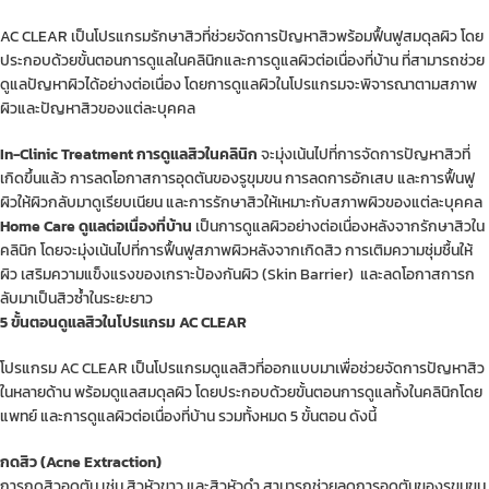
AC CLEAR
เป็นโปรแกรมรักษาสิวที่ช่วยจัดการปัญหาสิวพร้อมฟื้นฟูสมดุลผิว โดย
ประกอบด้วยขั้นตอนการดูแลในคลินิกและการดูแลผิวต่อเนื่องที่บ้าน ที่สามารถช่วย
ดูแลปัญหาผิวได้อย่างต่อเนื่อง โดยการดูแลผิวในโปรแกรมจะพิจารณาตามสภาพ
ผิวและปัญหาสิวของแต่ละบุคคล
In-Clinic Treatment การดูแลสิวในคลินิก
จะมุ่งเน้นไปที่การจัดการปัญหาสิวที่
เกิดขึ้นแล้ว การลดโอกาสการอุดตันของรูขุมขน การลดการอักเสบ และการฟื้นฟู
ผิวให้ผิวกลับมาดูเรียบเนียน และการรักษาสิวให้เหมาะกับสภาพผิวของแต่ละบุคคล
Home Care ดูแลต่อเนื่องที่บ้าน
เป็นการดูแลผิวอย่างต่อเนื่องหลังจากรักษาสิวใน
คลินิก โดยจะมุ่งเน้นไปที่การฟื้นฟูสภาพผิวหลังจากเกิดสิว การเติมความชุ่มชื้นให้
ผิว เสริมความแข็งแรงของเกราะป้องกันผิว (Skin Barrier) และลดโอกาสการก
ลับมาเป็นสิวซ้ำในระยะยาว
5 ขั้นตอนดูแลสิวในโปรแกรม AC CLEAR
โปรแกรม AC CLEAR เป็นโปรแกรมดูแลสิวที่ออกแบบมาเพื่อช่วยจัดการปัญหาสิว
ในหลายด้าน พร้อมดูแลสมดุลผิว โดยประกอบด้วยขั้นตอนการดูแลทั้งในคลินิกโดย
แพทย์ และการดูแลผิวต่อเนื่องที่บ้าน รวมทั้งหมด 5 ขั้นตอน ดังนี้
กดสิว (Acne Extraction)
การกดสิวอุดตัน เช่น สิวหัวขาว และสิวหัวดำ สามารถช่วยลดการอุดตันของรูขุมขน