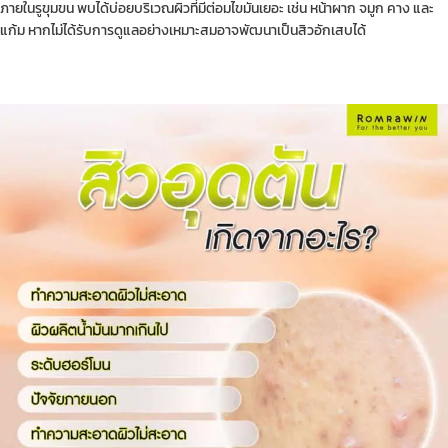
ภายในรูขุมขน พบได้บ่อยบริเวณผิวที่มีต่อมไขมันเยอะ เช่น หน้าผาก จมูก คาง และ
แก้ม หากไม่ได้รับการดูแลอย่างเหมาะสมอาจพัฒนาเป็นสิวอักเสบได้