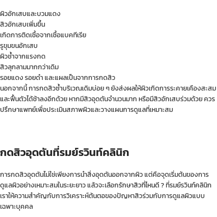
ผิวอักเสบและบวมแดง
สิวอักเสบเพิ่มขึ้น
เกิดการติดเชื้อจากเชื้อแบคทีเรีย
รูขุมขนอักเสบ
ผิวช้ำจากแรงกด
สิวลุกลามมากกว่าเดิม
รอยแดง รอยดำ และแผลเป็นจากการกดสิว
นอกจากนี้ การกดสิวซ้ำบริเวณเดิมบ่อย ๆ ยังส่งผลให้ผิวเกิดการระคายเคืองสะสม
และฟื้นตัวได้ช้าลงอีกด้วย หากมีสิวอุดตันจำนวนมาก หรือมีสิวอักเสบร่วมด้วย ควร
ปรึกษาแพทย์เพื่อประเมินสภาพผิวและวางแผนการดูแลที่เหมาะสม
กดสิวอุดตันที่รมย์รวินท์คลินิก
การกดสิวอุดตันไม่ใช่เพียงการนำสิ่งอุดตันออกจากผิว แต่คือจุดเริ่มต้นของการ
ดูแลผิวอย่างเหมาะสมในระยะยาว แล้วจะเลือก
รักษาสิวที่ไหนดี ?
ที่รมย์รวินท์คลินิก
เราให้ความสำคัญกับการวิเคราะห์ต้นตอของปัญหาสิวร่วมกับการดูแลผิวแบบ
เฉพาะบุคคล