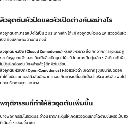
สิวอุดตันหัวปิดและหัวเปิดต่างกันอย่างไร
สิวอุดตันสามารถแบ่งได้เป็น 2 ประเภทหลัก ได้แก่ สิวอุดตันหัวปิด และสิวอุดตันหัว
เปิด ซึ่งมีลักษณะต่างกัน ดังนี้
สิวอุดตันหัวปิด (Closed Comedones)
หรือสิวหัวขาว ซึ่งเกิดจากการอุดตันอยู่
ภายในรูขุมขน จึงมองเห็นเป็นสิวเม็ดนูนใต้ผิว มีลักษณะเป็นตุ่มเล็ก ๆ สีเดียวกับผิว
ไม่มีรูเปิดชัดเจน มักคลำแล้วรู้สึกผิวไม่เรียบ
สิวอุดตันหัวเปิด (Open Comedones)
หรือสิวหัวดำ เกิดจากรูขุมขนที่เปิดออก
ทำให้ไขมันและเซลล์ผิวสัมผัสอากาศจนเกิดการเปลี่ยนสีเป็นดำบริเวณหัวสิว พบได้
บ่อยบริเวณจมูก และคาง
พฤติกรรมที่ทำให้สิวอุดตันเพิ่มขึ้น
บางพฤติกรรมในชีวิตประจำวัน อาจกระตุ้นให้เกิดสิวอุดตันเกิดได้ง่ายขึ้นหรือเป็นสิว
ที่เดิมซ้ำ ๆ บ่อยขึ้น เช่น