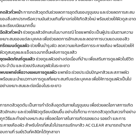
กดสิวทั่วหน้า
การกดสิวอุดตันช่วยลดการอุดตันของรูขุมขน และช่วยลดการสะสม
ของสิ่งสกปรกหรือความมันส่วนเกินที่อาจก่อให้เกิดสิวใหม่ พร้อมช่วยให้ผิวดูสะอาด
และเรียบเนียนมากขึ้น
ฉีดสิวทั่วหน้า
ช่วยดูแลสิวอักเสบในบางกรณี โดยแพทย์จะเป็นผู้ประเมินตามความ
เหมาะสมของแต่ละบุคคล เพื่อช่วยลดการอักเสบและลดอาการบวมแดงของสิว
ทรีตเมนต์ดูแลผิว
ช่วยฟื้นบำรุงผิว ลดความแห้งหรือการระคายเคือง พร้อมช่วยให้
ผิวดูสมดุลและแข็งแรงมากขึ้นหลังการดูแลสิว
ชุดผลิตภัณฑ์ดูแลสิว
ช่วยดูแลผิวอย่างต่อเนื่องที่บ้าน เพื่อเสริมการดูแลผิวในชีวิต
ประจำวัน และช่วยปรับสมดุลผิวในระยะยาว
พบแพทย์เพื่อวางแผนการดูแลผิว
แพทย์จะช่วยประเมินปัญหาสิวและสภาพผิว
พร้อมแนะนำแนวทางการดูแลที่เหมาะสมกับแต่ละบุคคล เพื่อให้การดูแลผิวเป็นไป
อย่างเหมาะสมและต่อเนื่องในระยะยาว
การกดสิวอุดตัน เป็นการกำจัดสิ่งอุดตันภายในรูขุมขน เพื่อช่วยลดโอกาสการเกิด
สิวอักเสบ และช่วยให้ผิวดูเรียบเนียนขึ้น อย่างไรก็ตาม การกดสิวอุดตันควรทำอย่าง
ถูกวิธีและทำอย่างเหมาะสม เพื่อลดโอกาสในการเกิดรอยแดง รอยดำ และการ
ระคายเคืองผิว สำหรับใครที่สนใจโปรแกรมรักษาสิว AC CLEAR สามารถเข้ามาส
อบถามที่ รมย์รวินท์คลินิกได้ทุกสาขา