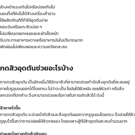
ล้างหน้าแรงเกินไปหรือบ่อยเกินไป
นอนทั้งที่ยังไม่ได้ล้างเครื่องสำอาง
ใช้ผลิตภัณฑ์ที่ทำให้อุดตันง่าย
ชอบจับหรือแกะสิวบ่อย ๆ
ไม่เปลี่ยนปลอกหมอนและผ้าเช็ดหน้า
รับประทานอาหารหวานหรืออาหารมันในปริมาณมาก
พักผ่อนไม่เพียงพอและความเครียดสะสม
กดสิวอุดตันช่วยอะไรบ้าง
การกดสิวอุดตัน เป็นอีกหนึ่งวิธีรักษาสิวที่สามารถช่วยกำจัดสิ่งอุดตันที่สะสมอยู่
ภายในรูขุมขนออกได้โดยตรง ไม่ว่าจะเป็น
ไขมันใต้ผิวหนัง
เซลล์ผิวเก่า หรือสิ่ง
สกปรกที่ตกค้าง จึงสามารถช่วยลดโอกาสในการเกิดสิวได้ ดังนี้
สิวหายไวขึ้น
การกดสิวอุดตัน จะช่วยนำหัวสิวและสิ่งอุดตันออกจากรูขุมขนโดยตรง จึงช่วยให้สิว
ดูยุบไวขึ้นกว่าการปล่อยให้สิวหายเอง โดยเฉพาะผู้ที่มีสิวอุดตันสะสมจำนวนมาก
ช่วยลดโอกาสเกิดสิวอักเสบ