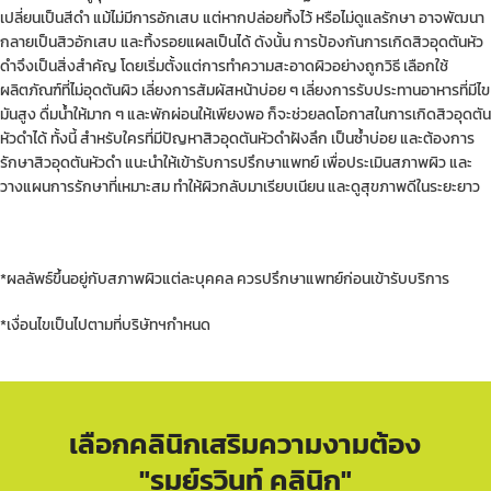
เปลี่ยนเป็นสีดำ แม้ไม่มีการอักเสบ แต่หากปล่อยทิ้งไว้ หรือไม่ดูแลรักษา อาจพัฒนา
กลายเป็นสิวอักเสบ และทิ้งรอยแผลเป็นได้ ดังนั้น การป้องกันการเกิดสิวอุดตันหัว
ดำจึงเป็นสิ่งสำคัญ โดยเริ่มตั้งแต่การทำความสะอาดผิวอย่างถูกวิธี เลือกใช้
ผลิตภัณฑ์ที่ไม่อุดตันผิว เลี่ยงการสัมผัสหน้าบ่อย ๆ เลี่ยงการรับประทานอาหารที่มีไข
มันสูง ดื่มน้ำให้มาก ๆ และพักผ่อนให้เพียงพอ ก็จะช่วยลดโอกาสในการเกิดสิวอุดตัน
หัวดำได้ ทั้งนี้ สำหรับใครที่มีปัญหาสิวอุดตันหัวดำฝังลึก เป็นซ้ำบ่อย และต้องการ
รักษาสิวอุดตันหัวดำ แนะนำให้เข้ารับการปรึกษาแพทย์ เพื่อประเมินสภาพผิว และ
วางแผนการรักษาที่เหมาะสม ทำให้ผิวกลับมาเรียบเนียน และดูสุขภาพดีในระยะยาว
*ผลลัพธ์ขึ้นอยู่กับสภาพผิวแต่ละบุคคล ควรปรึกษาแพทย์ก่อนเข้ารับบริการ
*เงื่อนไขเป็นไปตามที่บริษัทฯกำหนด
เลือกคลินิกเสริมความงามต้อง
"รมย์รวินท์ คลินิก"