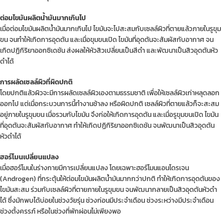
ต่อมไขมันผลิตน้ำมันมากเกินไป
เมื่อต่อมไขมันผลิตน้ำมันมากเกินไป ไขมันจะไปสะสมกับเซลล์ผิวที่ตายแล้วภายในรูขุม
ขน จนทำให้เกิดการอุดตัน และเมื่อขุมขนเปิด ไขมันที่อุดตันจะสัมผัสกับอากาศ จน
เกิดปฏิกิริยาออกซิเดชัน ส่งผลให้หัวสิวเปลี่ยนเป็นสีดำ และพัฒนาเป็นสิวอุดตันหัว
ดำได้
การผลัดเซลล์ผิวที่ผิดปกติ
โดยปกติแล้วผิวจะมีการผลัดเซลล์ผิวเองตามธรรมชาติ เพื่อให้เซลล์ผิวเก่าหลุดลอก
ออกไป แต่เมื่อกระบวนการนี้ทำงานช้าลง หรือผิดปกติ เซลล์ผิวที่ตายแล้วก็จะสะสม
อยู่ภายในรูขุมขน เมื่อรวมกับไขมัน จึงก่อให้เกิดการอุดตัน และเมื่อรูขุมขนเปิด ไขมัน
ที่อุดตันจะสัมผัสกับอากาศ ทำให้เกิดปฏิกิริยาออกซิเดชัน จนพัฒนาเป็นสิวอุดตัน
หัวดำได้
ฮอร์โมนเปลี่ยนแปลง
เมื่อฮอร์โมนในร่างกายมีการเปลี่ยนแปลง โดยเฉพาะฮอร์โมนแอนโดรเจน
(Androgen) ที่กระตุ้นให้ต่อมไขมันผลิตน้ำมันมากกว่าปกติ ทำให้เกิดการอุดตันของ
ไขมันสะสม ร่วมกับเซลล์ผิวที่ตายภายในรูขุมขน จนพัฒนากลายเป็นสิวอุดตันหัวดำ
ได้ ซึ่งมักพบได้บ่อยในช่วงวัยรุ่น ช่วงก่อนมีประจำเดือน ช่วงระหว่างมีประจำเดือน
ช่วงตั้งครรภ์ หรือในช่วงที่พักผ่อนไม่เพียงพอ