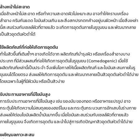
ล้างหน้าไม่สะอาด
เมื่อล้างหน้าไม่สะอาด หรือทำความสะอาดผิวไม่เหมาะสม อาจทำให้คราบเครื่อง
สำอาง ครีมกันแดด ไขมันส่วนเกิน และสิ่งสกปรกตกค้างอยู่บนผิวหน้า เมื่อสิ่งเหล่า
นี้สะสมร่วมกับเซลล์ผิวที่ตายแล้ว จะเกิดการอุดตันภายในรูขุมขน และพัฒนากลาย
เป็นสิวอุดตันหัวดำได้
ใช้ผลิตภัณฑ์ที่ก่อให้เกิดการอุดตัน
ทำไมสิวขึ้นที่เดิมซ้ำๆ
อาจเกิดได้จาก ผลิตภัณฑ์บำรุงผิว หรือเครื่องสำอางบาง
ประเภท ที่มีส่วนผสมที่ก่อให้เกิดการอุดตันในรูขุมขน (Comedogenic) เมื่อใช้
ผลิตภัณฑ์เหล่านี้เป็นประจำ จึงเพิ่มโอกาสให้เนื้อผลิตภัณฑ์ และไขมันสะสมภายในรู
ขุมขนได้โดยตรง ส่งผลให้เกิดการอุดตัน และพัฒนากลายเป็นสิวอุดตันหัวดำได้ง่าย
โดยเฉพาะในผู้ที่มีผิวมัน หรือเป็นสิวง่าย
รับประทานอาหารที่มีไขมันสูง
การรับประทานอาหารที่มีไขมันสูง เช่น ของมัน ของทอด หรืออาหารแปรรูป อาจ
กระตุ้นให้เกิดความไม่สมดุลของฮอร์โมน และกระตุ้นกระบวนการอักเสบในร่างกาย
ส่งผลให้ต่อมไขมันผลิตน้ำมันมากขึ้น เมื่อไขมันสะสมร่วมกับเซลล์ผิวที่ตายแล้ว
ภายในรูขุมขน จึงเกิดการอุดตัน และนำไปสู่การเกิดปัญหาสิวอุดตันหัวดำได้ง่าย
เผชิญมลภาวะสะสม