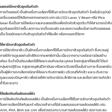
เลเซอร์รักษาสิวอุดตันหัวดำ
การทำเลเซอร์ เป็นอีกหนึ่งทางเลือกที่ใช้ในการรักษาสิวอุดตันหัวดำ โดยในปัจจุบันมี
เครื่องเลเซอร์ให้เลือกหลากหลายประเภท เช่น CO2 Laser, V Beam หรือ
Pico
laser
ซึ่งเป็นการใช้พลังงานแสงเลเซอร์ยิงเพื่อเปิดหัวสิวอุดตัน ทำให้สามารถนำสิ่ง
อุดตันออกได้ง่ายขึ้น ลดการบาดเจ็บของผิว และลดความเสี่ยงในการเกิดรอยแผล
เป็น โดยมักเหมาะกับสิวอุดตันหัวดำที่ฝังลึก หรือกดออกได้ยาก
ใช้ยารักษาสิวอุดตันหัวดำ
การใช้ยารักษาสิว เป็นอีกหนึ่งทางเลือกที่ใช้ในการรักษาสิวอุดตันหัวดำ ซึ่งควรอยู่
ภายใต้การดูแลอย่างใกล้ชิดจากแพทย์เท่านั้น เนื่องจากยาบางชนิดอาจมีผลข้าง
เคียง จึงจำเป็นต้องเลือกใช้ให้เหมาะสมกับแต่ละบุคคล โดยกลุ่มยาที่นิยมใช้ ได้แก่
กลุ่มยาปฏิชีวนะ กลุ่มยาอนุพันธ์วิตามินเอ หรือยาปรับฮอร์โมนในร่างกาย ซึ่งแพทย์จะ
เป็นผู้พิจารณาเลือกชนิดยาให้เหมาะกับสภาพผิว บริเวณที่เกิดสิว และระดับความ
รุนแรงของปัญหาสิว เพื่อช่วยให้การรักษามีประสิทธิภาพ และลดโอกาสการเกิดสิว
ซ้ำในระยะยาว
ใช้ผลิตภัณฑ์ผลัดเซลล์ผิว
การใช้ผลิตภัณฑ์ผลัดเซลล์ผิว เป็นอีกหนึ่งทางเลือกที่ใช้ในการรักษาสิวอุดตันหัวดำ
โดยการเลือกใช้สกินแคร์ หรือเวชสำอางที่มีส่วนผสมของสารผลัดเซลล์ผิว เช่น
AHA, PHA, BHA และ LHA เพื่อช่วยเร่งกระบวนการผลัดเซลล์ผิว ลดการสะสม