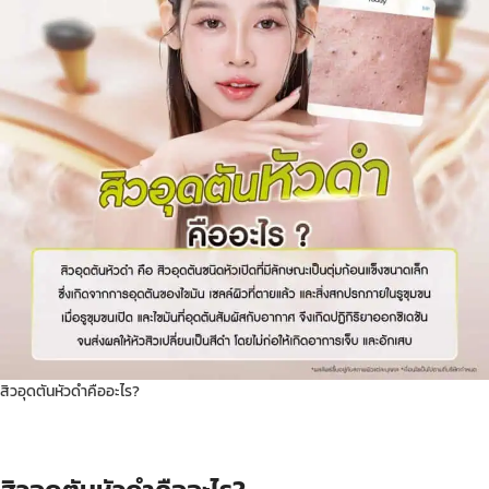
สิวอุดตันหัวดำคืออะไร?