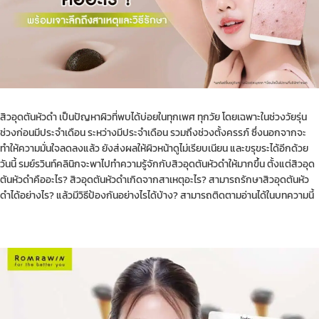
สิวอุดตันหัวดำ เป็นปัญหาผิวที่พบได้บ่อยในทุกเพศ ทุกวัย โดยเฉพาะในช่วงวัยรุ่น
ช่วงก่อนมีประจำเดือน ระหว่างมีประจำเดือน รวมถึงช่วงตั้งครรภ์ ซึ่งนอกจากจะ
ทำให้ความมั่นใจลดลงแล้ว ยังส่งผลให้ผิวหน้าดูไม่เรียบเนียน และขรุขระได้อีกด้วย
วันนี้ รมย์รวินท์คลินิกจะพาไปทำความรู้จักกับสิวอุดตันหัวดำให้มากขึ้น ตั้งแต่สิวอุด
ตันหัวดำคืออะไร? สิวอุดตันหัวดำเกิดจากสาเหตุอะไร? สามารถรักษาสิวอุดตันหัว
ดำได้อย่างไร? แล้วมีวิธีป้องกันอย่างไรได้บ้าง? สามารถติดตามอ่านได้ในบทความนี้