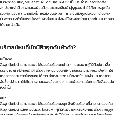
เมื่อผิวต้องเผชิญกับมลภาวะ ฝุ่น ควัน และ PM 2.5 เป็นประจำ อนุภาคของสิ่ง
สกปรกเหล่านี้ อาจสะสมอยู่บนผิว และแทรกซึมเข้าสู่รูขุมขน ทำให้เกิดการอุดตัน
ร่วมกับไขมัน และเซลล์ผิวที่ตายแล้ว จนพัฒนากลายเป็นสิวอุดตันหัวดำได้ นอกจาก
นี้มลภาวะยังทำให้เกราะป้องกันผิวอ่อนแอ ส่งผลให้ผิวผลิตน้ำมันมากขึ้น และเกิดสิว
ได้ง่ายกว่าเดิม
บริเวณไหนที่มักมีสิวอุดตันหัวดำ?
หน้าผาก
สิวอุดตันหัวดำ สามารถพบได้บ่อยในบริเวณหน้าผาก โดยเฉพาะผู้ที่มีผิวมัน เหงื่อ
ออกง่าย หรือไว้ผมหน้าม้า เนื่องจากต่อมไขมันผลิตน้ำมันออกมามากกว่าปกติ ทำให้
เกิดการอุดตันภายในรูขุมขนได้ง่าย อีกทั้งบริเวณหน้าผากมักมีเหงื่อ และเกิดความ
อับชื้นได้ง่าย ทำให้เกิดการสะสมของสิ่งสกปรก และเพิ่มโอกาสในการเกิดสิวอุดตัน
หัวดำได้
จมูก
สิวอุดตันหัวดำ สามารถพบได้บ่อยในบริเวณจมูก ซึ่งเป็นบริเวณที่สามารถมองเห็น
สิวอุดตันหัวดำได้อย่างชัดเจน โดยเฉพาะผู้ที่มีผิวมัน และหรือผิวผสม เนื่องจากรูขุม