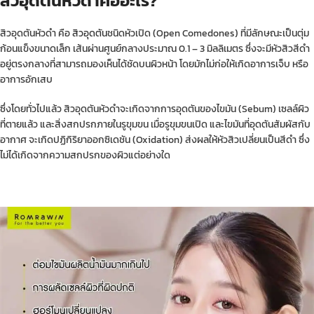
สิวอุดตันหัวดำคืออะไร?
สิวอุดตันหัวดำ คือ
สิวอุดตัน
ชนิดหัวเปิด (Open Comedones) ที่มีลักษณะเป็นตุ่ม
ก้อนแข็งขนาดเล็ก เส้นผ่านศูนย์กลางประมาณ 0.1 – 3 มิลลิเมตร ซึ่งจะมีหัวสิวสีดำ
อยู่ตรงกลางที่สามารถมองเห็นได้ชัดบนผิวหน้า โดยมักไม่ก่อให้เกิดอาการเจ็บ หรือ
อาการอักเสบ
ซึ่งโดยทั่วไปแล้ว สิวอุดตันหัวดำจะเกิดจากการอุดตันของไขมัน (Sebum) เซลล์ผิว
ที่ตายแล้ว และสิ่งสกปรกภายในรูขุมขน เมื่อรูขุมขนเปิด และไขมันที่อุดตันสัมผัสกับ
อากาศ จะเกิดปฏิกิริยาออกซิเดชัน (Oxidation) ส่งผลให้หัวสิวเปลี่ยนเป็นสีดำ ซึ่ง
ไม่ได้เกิดจากความสกปรกของผิวแต่อย่างใด