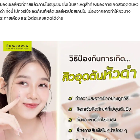
ของเซลล์ผิวที่ตายแล้วภายในรูขุมขน ซึ่งเป็นสาเหตุสำคัญของการเกิดสิวอุดตันหัว
ดำ ทั้งนี้ ไม่ควรใช้ผลิตภัณฑ์ผลัดเซลล์ผิวบ่อยเกินไป เนื่องจากอาจทำให้ผิวบาง
ระคายเคือง และไวต่อแสงแดดได้ง่าย