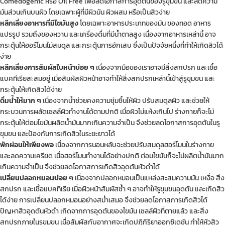
Comedogenic หรือ Oil Free เพื่อลดโอกาสการอุดตันของรูขุมขน และลดความ
มันส่วนเกินบนผิว โดยเฉพาะผู้ที่มีผิวมัน ผิวผสม หรือเป็นสิวง่าย
หลีกเลี่ยงอาหารที่มีไขมันสูง
โดยเฉพาะอาหารประเภทของมัน ของทอด อาหาร
แปรรูป รวมถึงของหวาน และเครื่องดื่มที่มีน้ำตาลสูง เนื่องจากอาหารเหล่านี้ อาจ
กระตุ้นให้ฮอร์โมนไม่สมดุล และกระตุ้นการอักเสบ ซึ่งเป็นปัจจัยหนึ่งที่ทำให้เกิดสิวได้
ง่าย
หลีกเลี่ยงการสัมผัสใบหน้าบ่อย ๆ
เนื่องจากมือของเราอาจมีสิ่งสกปรก และเชื้อ
แบคทีเรียสะสมอยู่ เมื่อสัมผัสผิวหน้าอาจทำให้สิ่งสกปรกเหล่านี้เข้าสู่รูขุมขน และ
กระตุ้นให้เกิดสิวได้ง่าย
ดื่มน้ำให้มาก ๆ
เนื่องจากน้ำช่วยคงความชุ่มชื้นให้ผิว ปรับสมดุลผิว และช่วยให้
กระบวนการผลัดเซลล์ผิวทำงานได้ตามปกติ เมื่อผิวไม่แห้งเกินไป ร่างกายก็จะไม่
กระตุ้นให้ต่อมไขมันผลิตน้ำมันมากเกินความจำเป็น จึงช่วยลดโอกาสการอุดตันในรู
ขุมขน และป้องกันการเกิดสิวในระยะยาวได้
พักผ่อนให้เพียงพอ
เนื่องจากการนอนหลับจะช่วยปรับสมดุลฮอร์โมนในร่างกาย
และลดความเครียด เมื่อฮอร์โมนทำงานได้อย่างปกติ ต่อมไขมันก็จะไม่ผลิตน้ำมันมาก
เกินความจำเป็น จึงช่วยลดโอกาสการเกิดสิวอุดตันหัวดำได้
เปลี่ยนปลอกหมอนบ่อย ๆ
เนื่องจากปลอกหมอนเป็นแหล่งสะสมความมัน เหงื่อ สิ่ง
สกปรก และเชื้อแบคทีเรีย เมื่อผิวหน้าสัมผัสซ้ำ ๆ อาจทำให้รูขุมขนอุดตัน และเกิดสิว
ได้ง่าย การเปลี่ยนปลอกหมอนอย่างสม่ำเสมอ จึงช่วยลดโอกาสการเกิดสิวได้
ปัญหาสิวอุดตันหัวดำ เกิดจากการอุดตันของไขมัน เซลล์ผิวที่ตายแล้ว และสิ่ง
สกปรกภายในรูขุมขน เมื่อสัมผัสกับอากาศจะเกิดปฏิกิริยาออกซิเดชัน ทำให้หัวสิว