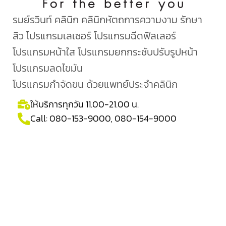
รมย์รวินท์ คลินิก คลินิกหัตถการความงาม รักษา
สิว โปรแกรมเลเซอร์ โปรแกรมฉีดฟิลเลอร์
โปรแกรมหน้าใส โปรแกรมยกกระชับปรับรูปหน้า
โปรแกรมลดไขมัน
โปรแกรมกำจัดขน ด้วยแพทย์ประจำคลินิก
ให้บริการทุกวัน 11.00-21.00 น.
Call:
080-153-9000
,
080-154-9000
สาขาของรมย์รวินท์คลินิก
Central Chidlom
ชั้น 4 ชิดลมทาวเวอร์ติดหน้าลานจอดรถ
โทร. 02-655-3342
Siam Paragon