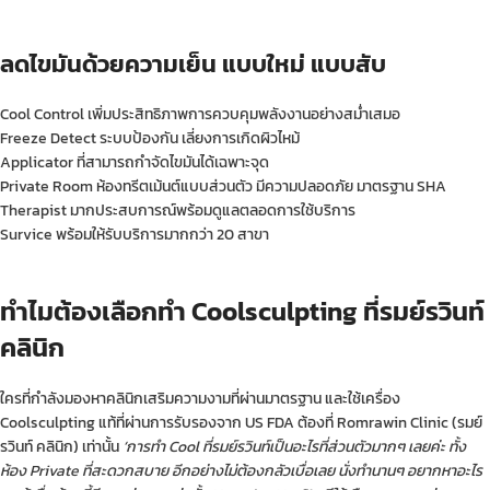
ลดไขมันด้วยความเย็น แบบใหม่ แบบสับ
Cool Control เพิ่มประสิทธิภาพการควบคุมพลังงานอย่างสม่ำเสมอ
Freeze Detect ระบบป้องกัน เลี่ยงการเกิดผิวไหม้
Applicator ที่สามารถกำจัดไขมันได้เฉพาะจุด
Private Room ห้องทรีตเม้นต์แบบส่วนตัว มีความปลอดภัย มาตรฐาน SHA
Therapist มากประสบการณ์พร้อมดูแลตลอดการใช้บริการ
Survice พร้อมให้รับบริการมากกว่า 20 สาขา
ทำไมต้องเลือกทำ Coolsculpting ที่รมย์รวินท์
คลินิก
ใครที่กำลังมองหาคลินิกเสริมความงามที่ผ่านมาตรฐาน และใช้เครื่อง
Coolsculpting แท้ที่ผ่านการรับรองจาก US FDA ต้องที่ Romrawin Clinic (รมย์
รวินท์ คลินิก) เท่านั้น
‘การทำ Cool ที่รมย์รวินท์เป็นอะไรที่ส่วนตัวมากๆ เลยค่ะ ทั้ง
ห้อง Private ที่สะดวกสบาย อีกอย่างไม่ต้องกลัวเบื่อเลย นั่งทำนานๆ อยากหาอะไร