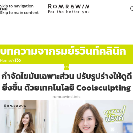
Skip to navigation
ENU
Skip to main content
บทความจากรมย์รวินท์คลินิก
Home
/
รีวิว
รีวิว
กำจัดไขมันเฉพาะส่วน ปรับรูปร่างให้ดูดี
ยิ่งขึ้น ด้วยเทคโนโลยี Coolsculpting
romrawinclinic