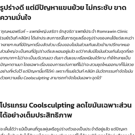
รูปร่างดี แต่มีปัญหาแขนย้วย ไม่กระชับ ขาด
ความมั่นใจ
‘คุณหมอฟรังค์ – แพทย์หญิงสริตา รักสุจริต’
แพทย์ประจำ Romrawin Clinic
(รมย์รวินท์ คลินิก) ได้เล่าประสบการณ์ในการดูแลเรื่องรูปร่างของคนไข้แต่ละคนว่า
‘หลายๆ คนที่มีปัญหาเรื่องสัดส่วน เรื่องของไขมันส่วนเกินแล้วเข้ามาปรึกษาหมอ
ส่วนใหญ่จะเป็นคนที่มีรูปร่างดีและผอมอยู่แล้ว แต่ว่ากลับมีไขมันส่วนเกินในจุดที่ลด
ยากมากๆ ไม่ว่าจะเป็นบริเวณเอว ต้นขา ต้นแขน หรือเหนียงใต้คาง ทำให้กลายเป็น
ปัญหาตามมา โดยเฉพาะเรื่องของการแต่งกายที่ไม่ว่าจะสวมชุดไหนออกมาก็ไม่สวย
อย่างที่หวังไว้ แต่ปัญหานี้แก้ได้ค่ะ เพราะที่รมย์รวินท์ คลินิก มีนวัตกรรมกำจัดไขมัน
ด้วยความเย็น Coolsculpting สามารถกำจัดไขมันเฉพาะจุดได้’
โปรแกรม
Coolsculpting ลดไขมันเฉพาะส่วน
ได้อย่างเต็มประสิทธิภาพ
จะเห็นได้ว่า แม้เป็นคนที่ดูแลหุ่นหรือรูปร่างตัวเองเป็นประจำดีอยู่แล้ว แต่ปัญหา