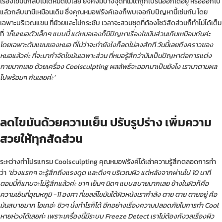
เรื่องไขมันกลับไม่ได้หมดไปเลย ยังคงมีบางจุดที่ไม่ได้ถูกเบิร์นออกได้อยู่ หรือออกไป
แล้วกลับมามีเหมือนเดิม ซึ่งคุณหมอฟรังค์เองก็พบเจอกับปัญหานี้เช่นกัน โดย
เฉพาะบริเวณแขน ที่ย้วยและไม่กระชับ เวลาจะสวมชุดที่ต้องโชว์สัดส่วนก็ทำไม่ได้เต็ม
ที่
‘เห็นหมอตัวเล็กๆ แบบนี้ แต่หมอเองก็มีปัญหาเรื่องไขมันส่วนเกินเหมือนกันค่ะ
โดยเฉพาะต้นแขนของหมอ ที่ไม่ว่าจะทำยังไงก็ลดไม่ลงสักที วันนี้เลยถึงคราวของ
หมอแล้วค่ะ ที่จะมากำจัดไขมันเฉพาะส่วน ที่หมอรู้สึกว่ามันเป็นปัญหาต่อการแต่ง
กายมากเลย ด้วยเครื่อง Coolsculpting ผลลัพธ์จะออกมาเป็นยังไง เรามาตามผล
ไปพร้อมๆ กันเลยค่ะ’
ลดไขมันด้วยความเย็น ปรับรูปร่าง เพิ่มความ
สวยให้ทุกสัดส่วน
ระหว่างทำโปรแกรม Coolsculpting คุณหมอฟรังค์ได้เล่าความรู้สึกตลอดการทำ
ว่า
‘ช่วงแรกๆ จะรู้สึกถึงแรงดูด และตึงๆ บริเวณผิว แต่หลังจากผ่านไป 10 นาที
ตอนนี้ก็แทบจะไม่รู้สึกแล้วค่ะ ชาๆ เย็นๆ นิดๆ แบบสบายมากเลย ข้างในผิวก็คือ
ความเย็นที่อุณหภูมิ -11 องศา ที่เซลล์ไขมันใต้ผิวหนังเรากำลัง ตาย ตาย ตายอยู่ คือ
มันสบายมาก โอเคอ่ะ ชิวๆ นั่งทำไรก็ได้
อีกอย่างเรื่องความปลอดภัยในการทำ
Cool
หายห่วงได้เลยค่ะ เพราะเครื่องนี้มีระบบ Freeze Detect เราไม่ต้องกังวลเรื่องผิว