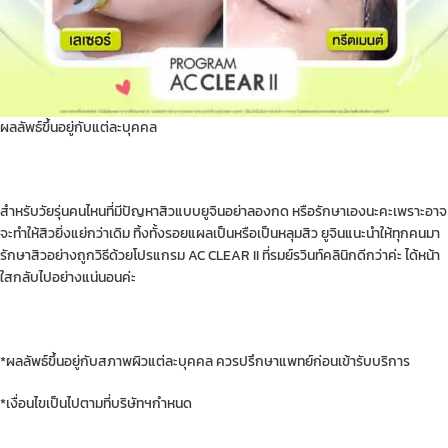
ผลลัพธ์ขึ้นอยู่กับแต่ละบุคคล
สำหรับวัยรุ่นคนไหนที่มีปัญหาสิวแบบยูจินอย่าลองกด หรือรักษาเองนะคะเพราะอาจ
จะทำให้สิวยิ่งแย่กว่าเดิม ทิ้งทั้งรอยแผลเป็นหรือเป็นหลุมสิว ยูจินแนะนำให้ทุกคนมา
รักษาสิวอย่างถูกวิธีด้วยโปรแกรม AC CLEAR II ที่รมย์รวินท์คลินิกดีกว่าค่ะ ได้หน้า
ใสกลับไปอย่างแน่นอนค่ะ
*ผลลัพธ์ขึ้นอยู่กับสภาพผิวแต่ละบุคคล ควรปรึกษาแพทย์ก่อนเข้ารับบริการ
*เงื่อนไขเป็นไปตามที่บริษัทฯกำหนด