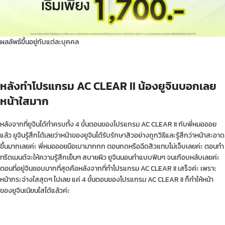
ผลลัพธ์ขึ้นอยู่กับแต่ละบุคคล
หลังทำโปรแกรม AC CLEAR II น้องยูจินบอกเลย
หน้าใสมาก
หลังจากที่ยูจินได้ทำครบทั้ง 4 ขั้นตอนของโปรแกรม AC CLEAR II กับพี่หมอออย
แล้ว ยูจินรู้สึกได้เลยว่าหน้าของยูจินได้รับรักษาสิวอย่างถูกวิธีและรู้สึกว่าหน้าสะอาด
ขึ้นมากเลยค่ะ พี่หมอออยมือเบามากกก ตอนกดหรือฉีดสิวแทบไม่เจ็บเลยค่ะ ตอนทำ
ทรีตเมนต์จะให้ความรู้สึกเย็นๆ สบายผิว ยูจินนอนทำแบบฟินๆ จนเกือบหลับเลยค่ะ
ตอนที่อยู่จินชอบมากที่สุดคือหลังจากที่ทำโปรแกรม AC CLEAR II เสร็จค่ะ เพราะ
หน้ากระจ่างใสสุดๆ ไปเลย แค่ 4 ขั้นตอนของโปรแกรม AC CLEAR II ก็ทำให้หน้า
ของยูจินเนียนใสได้แล้วค่ะ