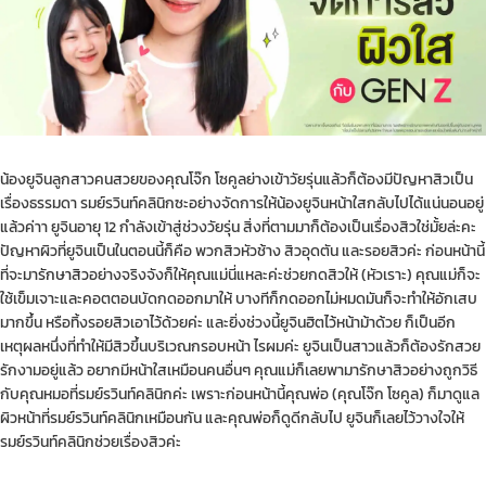
น้องยูจินลูกสาวคนสวยของคุณโจ๊ก โซคูลย่างเข้าวัยรุ่นแล้วก็ต้องมีปัญหาสิวเป็น
เรื่องธรรมดา รมย์รวินท์คลินิกซะอย่างจัดการให้น้องยูจินหน้าใสกลับไปได้แน่นอนอยู่
แล้วค่าา
ยูจินอายุ 12 กำลังเข้าสู่ช่วงวัยรุ่น สิ่งที่ตามมาก็ต้องเป็นเรื่องสิวใช่มั้ยล่ะคะ
ปัญหาผิวที่ยูจินเป็นในตอนนี้ก็คือ พวกสิวหัวช้าง สิวอุดตัน และรอยสิวค่ะ ก่อนหน้านี้
ที่จะมา
รักษาสิว
อย่างจริงจังก็ให้คุณแม่นี่แหละค่ะช่วยกดสิวให้ (หัวเราะ) คุณแม่ก็จะ
ใช้เข็มเจาะและคอตตอนบัดกดออกมาให้ บางทีก็กดออกไม่หมดมันก็จะทำให้อักเสบ
มากขึ้น หรือทิ้งรอยสิวเอาไว้ด้วยค่ะ และยิ่งช่วงนี้ยูจินฮิตไว้หน้าม้าด้วย ก็เป็นอีก
เหตุผลหนึ่งที่ทำให้มีสิวขึ้นบริเวณกรอบหน้า ไรผมค่ะ ยูจินเป็นสาวแล้วก็ต้องรักสวย
รักงามอยู่แล้ว อยากมีหน้าใสเหมือนคนอื่นๆ คุณแม่ก็เลยพามารักษาสิวอย่างถูกวิธี
กับคุณหมอที่รมย์รวินท์คลินิกค่ะ เพราะก่อนหน้านี้คุณพ่อ (คุณโจ๊ก โซคูล) ก็มาดูแล
ผิวหน้าที่รมย์รวินท์คลินิกเหมือนกัน และคุณพ่อก็ดูดีกลับไป ยูจินก็เลยไว้วางใจให้
รมย์รวินท์คลินิกช่วยเรื่องสิวค่ะ