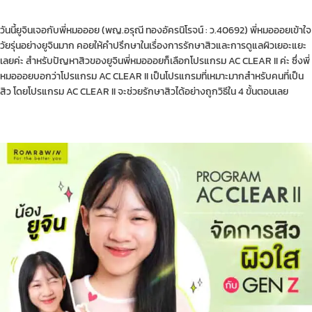
วันนี้ยูจินเจอกับพี่หมอออย (พญ.อรุณี ทองอัครนิโรจน์ : ว.40692) พี่หมอออยเข้าใจ
วัยรุ่นอย่างยูจินมาก คอยให้คำปรึกษาในเรื่องการรักษาสิวและการดูแลผิวเยอะแยะ
เลยค่ะ สำหรับปัญหาสิวของยูจินพี่หมอออยก็เลือกโปรแกรม AC CLEAR II ค่ะ ซึ่งพี่
หมอออยบอกว่าโปรแกรม AC CLEAR II เป็นโปรแกรมที่เหมาะมากสำหรับคนที่เป็น
สิว โดยโปรแกรม AC CLEAR II จะช่วยรักษาสิวได้อย่างถูกวิธีใน 4 ขั้นตอนเลย