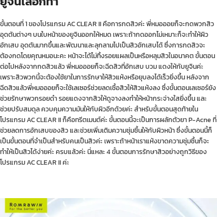
ยูจินเลือกทำ
ขั้นตอนที่ 1 ของโปรแกรม AC CLEAR II คือการกดสิวค่ะ พี่หมอออยก็จะกดพวกสิว
อุดตันต่างๆ บนใบหน้าของยูจินออกให้หมด เพราะถ้ากดออกไม่เหมาะก็จะทำให้ผิว
อักเสบ อุดตันมากขึ้นและพัฒนาและลุกลามไปเป็นสิวอักเสบได้ ซึ่งการกดสิวจะ
ต้องกดโดยคุณหมอนะคะ หน้าจะได้ไม่ทิ้งรอยแผลเป็นหรือหลุมสิวในอนาคต ขั้นตอน
ต่อไปหลังจากกดสิวแล้ว พี่หมอออยก็จะฉีดสิวที่อักเสบ บวม แดงให้กับยูจินค่ะ
เพราะสิวพวกนี้จะต้องใช้ยาในการรักษาให้สิวแห้งหรือยุบลงได้เร็วยิ่งขึ้น หลังจาก
ฉีดสิวแล้วพี่หมอออยก็จะใช้
เลเซอร์
ช่วยลดเชื้อสิวให้สิวแห้งลง ซึ่งขั้นตอนเลเซอร์ยัง
ช่วยรักษาพวกรอยดำ รอยแดงจากสิวให้ดูจางลงทำให้หน้ากระจ่างใสยิ่งขึ้น และ
ช่วยปรับสมดุล ควบคุมความมันให้กับผิวอีกด้วยค่ะ สำหรับขั้นตอนสุดท้ายใน
โปรแกรม AC CLEAR II ก็คือทรีตเมนต์ค่ะ ขั้นตอนนี้จะเป็นการผลักตัวยา P-Acne ที่
ช่วยลดการอักเสบของสิว และช่วยเพิ่มเติมความชุ่มชื้นให้กับผิวหน้า ซึ่งขั้นตอนนี้ก็
เป็นขั้นตอนที่จำเป็นสำหรับคนเป็นสิวค่ะ เพราะถ้าหน้าเราแห้งขาดความชุ่มชื้นก็จะ
ทำให้เป็นสิวได้ง่ายค่ะ ครบแล้วค่ะ นี่แหละ 4 ขั้นตอนการรักษาสิวอย่างถูกวิธีของ
โปรแกรม AC CLEAR II ค่ะ