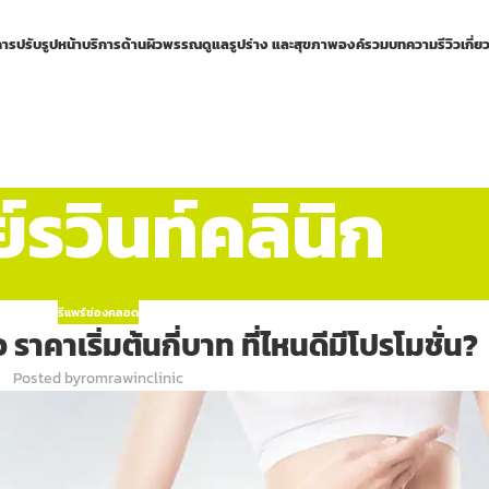
การปรับรูปหน้า
บริการด้านผิวพรรณ
ดูแลรูปร่าง และสุขภาพองค์รวม
บทความ
รีวิว
เกี่ย
รวินท์คลินิก
รีแพร์ช่องคลอด
 ราคาเริ่มต้นกี่บาท ที่ไหนดีมีโปรโมชั่น?
Posted by
romrawinclinic