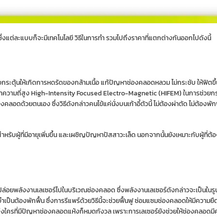
งแต่ละแบบก็จะมีเทคโนโลยี วิธีในการทำ รวมไปถึงราคาที่แตกต่างกันออกไปดังนี้
่อกระตุ้นให้เกิดการหดรัดของกล้ามเนื้อ แก้ปัญหาช่องคลอดหลวม ไม่กระชับ ให้ฟิตขึ้
ไฟฟ้าความถี่สูง High-Intensity Focused Electro-Magnetic (HIFEM) ในการช่วย
อดด้วยตนเอง ซึ่งวิธีดังกล่าวคนไข้แค่นั่งบนเก้าอี้ตัวนี้ ไม่ต้องผ่าตัด ไม่ต้องพัก
หรับผู้ที่มีอายุเพิ่มขึ้น และเผชิญปัญหาปัสสาวะเล็ด นอกจากนั้นยังเหมาะกับผู้ที่
การปล่อยพลังงานเลเซอร์ไปในบริเวณช่องคลอด ซึ่งพลังงานเลเซอร์ดังกล่าวจะเป็นในรู
ป็นต้องพักฟื้น ซึ่งการรีแพร์ด้วยวิธีนี้จะช่วยฟื้นฟู ซ่อมแซมช่องคลอดให้มีความย
งใครที่มีปัญหาช่องคลอดแห้งก็หมดกังวล เพราะการเลเซอร์ยังช่วยให้ช่องคลอดมีควา