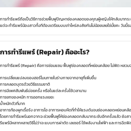
การทำรีแพร์ถือเป็นวิธีการช่วยฟื้นฟูปัญหาช่องคลอดของคุณผู้หญิงให้กลับมากร
แต่จะทำรีแพร์น้องสาวทั้งทีต้องเตรียมงบเท่าไหร่สงสัยกันไม่น้อยเลยใช่มั้ยคะ วันน
การทำรีแพร์ (Repair) คืออะไร?
การทำ
รีแพร์ (Repair)
คือการซ่อมแซม ฟื้นฟูช่องคลอดที่หย่อนคล้อย ไม่ฟิต หลวมจาก
การเปลี่ยนแปลงของฮอร์โมนภายในร่างกายจากอายุที่เพิ่มขึ้น
การคลอดบุตรด้วยวิธีธรรมชาติ
การมีเพศสัมพันธ์บ่อยครั้ง หรือในแต่ละครั้งใช้เวลานาน
การยกของหนัก การออกแรงเยอะ
น้ำหนักตัวที่มาก
อาการท้องผูกเรื้อรัง อาการไอ อาการหอบหืดที่ทำให้แรงดันจนช่องคลอดหย่อนคล้อย
โดยการทำรีแพร์นอกจากจะช่วยฟื้นฟูให้ช่องคลอดกลับมากระชับอีกครั้งแล้ว ยังสามารถ
รีแพร์มีหลากหลายวิธีไม่ว่าจะแบบการผ่าตัด เลเซอร์ ใช้พลังงานไฟฟ้า และการฉีดฟิ