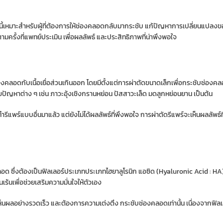
พร์นี้เหมาะสำหรับผู้ที่ต้องการให้ช่องคลอดกลับมากระชับ แก้ปัญหาการเปลี่ยนแปลงข
ามครั้งที่แพทย์ประเมิน เพื่อผลลัพธ์ และประสิทธิภาพที่น่าพึงพอใจ
งคลอดกับเนื้อเยื่อส่วนเกินออก โดยมีตั้งแต่การผ่าตัดขนาดเล็กเพื่อกระชับช่องค
ปัญหาต่าง ๆ เช่น ภาวะอุ้งเชิงกรานหย่อน ปัสสาวะเล็ด มดลูกหย่อนยาน เป็นต้น
รีแพร์แบบอื่นมาแล้ว แต่ยังไม่ได้ผลลัพธ์ที่พึงพอใจ การผ่าตัดรีแพร์จะเห็นผลลัพธ์ท
ลอด ซึ่งต้องเป็นฟิลเลอร์ประเภทประเภทไฮยาลูโรนิก แอซิด (Hyaluronic Acid : HA)
้นเพื่อช่วยเสริมความมั่นใจให้ตัวเอง
ห็นผลอย่างรวดเร็ว และต้องการความเต่งตึง กระชับช่องคลอดเท่านั้น เนื่องจากฟิลเลอ