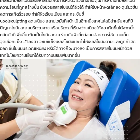
เกลียวคอลลาเจนและอิลาสตินเกิดการหดตัว รวมทั้งกระตุ้นการสร้างคอลลาเจน
ความร้อนที่ถูกสร้างขึ้น ยังช่วยสลายไขมันใต้ผิวได้ ทำให้ใบหน้าหดเล็กลง ดูเรียวขึ้น
ลดการเกิดริ้วรอย ทำให้ผิวเรียบเนียน และกระชับขึ้
Coolsculpting ลดเหนียง สลายไขมันที่หน้า เป็นอีกหนึ่งเทคโนโลยีสำหรับคนที่มี
ปัญหาไขมันสะสมบริเวณคาง หรือบริเวณที่เรียงว่าเหนียงใต้คอ เกิดขึ้นได้จากน้ำ
หนักตัวที่เพิ่มขึ้น เกิดเป็นไขมันสะสม ร่วมกับผิวที่หย่อนคล้อย การใช้ความเย็น
จุดเยือกแข็ง -11 องศา จะแช่แข็งเซลล์ไขมันและทำให้เซลล์ไขมันตาย และถูกกำจัด
ออก ชั้นไขมันบริเวณเหนียง หรือใต้คางก็จะบางลง เป็นการสลายไขมันหน้าด้วย
เทคโนโลยีความเย็นที่ได้รับความนิยมเพิ่มมากขึ้น