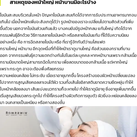
สาเหตุของหน้าใหญ่ หน้าบานมีอะไรบ้าง
ไขมันสะสมบริเวณใบหน้า ปัญหาไขมันสะสมเกิดได้จากการรับประทานอาหารมากจน
เกินไป เมื่อน้ำหนักเพิ่มจะสังเกตุได้ว่า รูปหน้าของเราจะเปลี่ยนไปตามสัดส่วนที่เพิ่ม
ขึ้นด้วย นอกจากไขมันส่วนเกินแล้ว บางคนยังมีรูปหน้ากลม แก้มใหญ่ เกิดได้จาก
กรรมพันธุ์อีกด้วย วิธีการสลายไขมันหน้า หรือสลายไขมันแก้ม ที่ได้รับความนิยม
อย่างหนึ่ง คือ การฉีดสลายไขมัน หรือ ที่เรารู้จักกันดีว่าเมโสแฟต
กรามใหญ่ หน้าบาน อีกจุดหนึ่งที่ทำให้หน้าเราดูบานใหญ่ คือส่วนของกรามที่บาน
ออก จากกรรมพันธุ์ความแตกต่างกันไปในแต่ละบุคคล หากหน้าบานเพราะกล้ามเนื้อ
กรามมีขนาดใหญ่สามารถฉีดโบกราม เพื่อลดขนาดของกล้ามเนื้อ แต่หากใหญ่
เพราะกระดูก อาจจะต้องพึ่งศัลยกรรม
ความหย่อนคล้อย ไม่กระชับ เมื่อเราอายุมากขึ้น โครงสร้างของผิวหน้าเปลี่ยนแปลง
ไปจากการสูญเสียคอลลาเจนใต้ผิว รวมทั้งเส้นใยอิลาสตินขาดความยืดหยุ่น ทำให้
ใบหน้าคล้อยลงมา เส้นแบ่งแนวกรามก็จะหายไป ทำให้เราดูมีอายุ ยิ่งอายุเพิ่มมากขึ้น
เริ่มสูญเสียมวลกระดูกไป ทำให้โครงสร้างผิวเกิดการยุบตัว ผิวยิ่งจะหย่อนคล้อยลง
มา จนกลายเป็นเหนียง หรือคางสองชั้น