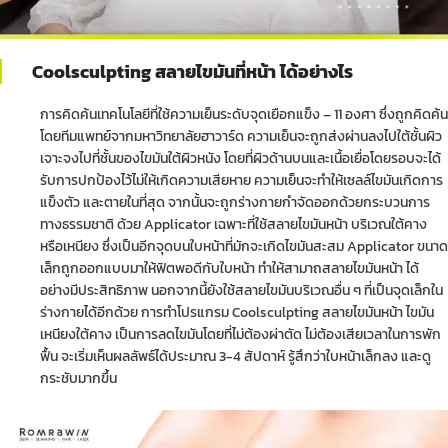
Coolsculpting สลายไขมันที่หน้า ได้อย่างไร
การคิดค้นเทคโนโลยีที่ใช้ความเย็นระดับจุดเยือกแข็ง – 11 องศา ซึ่งถูกคิดค้น
โดยทีมแพทย์จากมหาวิทยาลัยฮาวาร์ด ความเย็นจะถูกส่งผ่านลงไปใต้ชั้นผิว
เจาะจงไปที่ชั้นของไขมันใต้ผิวหนัง โดยที่ผิวด้านบนและเนื้อเยื่อโดยรอบจะได้
รับการปกป้องไว้ไม่ให้เกิดความเสียหาย ความเย็นจะทำให้เซลล์ไขมันเกิดการ
แข็งตัว และตายในที่สุด จากนั้นจะถูกร่างกายกำจัดออกด้วยกระบวนการ
ทางธรรมชาติ ด้วย Applicator เฉพาะที่ใช้สลายไขมันหน้า บริเวณใต้คาง
หรือเหนียง ซึ่งเป็นอีกจุดบนใบหน้าที่มักจะเกิดไขมันสะสม Applicator ขนาด
เล็กถูกออกแบบมาให้ฟิตพอดีกับใบหน้า ทำให้สามาถสลายไขมันหน้า ได้
อย่างมีประสิทธิภาพ นอกจากนี้ยังใช้สลายไขมันบริเวณอื่น ๆ ที่เป็นจุดเล็กใน
ร่างกายได้อีกด้วย การทำโปรแกรม Coolsculpting สลายไขมันหน้า ไขมัน
เหนียงใต้คาง เป็นการลดไขมันโดยที่ไม่ต้องผ่าตัด ไม่ต้องเสียเวลาในการพัก
ฟื้น จะเริ่มเห็นผลลัพธ์ได้ประมาณ 3-4 สัปดาห์ รู้สึกว่าใบหน้าเล็กลง และดู
กระชับมากขึ้น