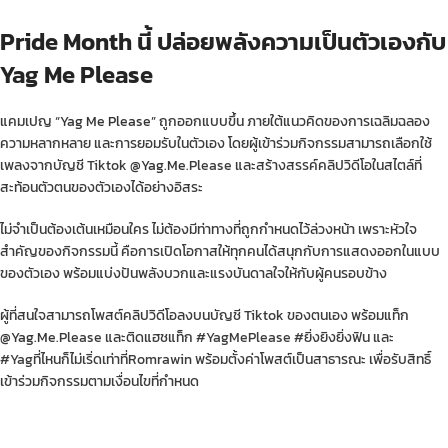
Pride Month นี้ ปล่อยพลังความเป็นตัวเองกับ
Yag Me Please
แคมเปญ “
Yag Me Please
” ถูกออกแบบขึ้น ภายใต้แนวคิดของการเฉลิมฉลอง
ความหลากหลาย และการยอมรับในตัวเอง โดยผู้เข้าร่วมกิจกรรมสามารถเลือกใช้
เพลงจากบัญชี Tiktok @
Yag.Me
.Please และสร้างสรรค์คลิปวิดีโอในสไตล์ที่
สะท้อนตัวตนของตัวเองได้อย่างอิสระ
ไม่จำเป็นต้องเต้นเหมือนใคร ไม่ต้องมีท่าทางที่ถูกกำหนดไว้ล่วงหน้า เพราะหัวใจ
สำคัญของกิจกรรมนี้ คือการเปิดโอกาสให้ทุกคนได้สนุกกับการแสดงออกในแบบ
ของตัวเอง พร้อมแบ่งปันพลังบวกและแรงบันดาลใจให้กับผู้คนรอบข้าง
ผู้ที่สนใจสามารถโพสต์คลิปวิดีโอลงบนบัญชี Tiktok ของตนเอง พร้อมแท็ก
@
Yag.Me
.Please และติดแฮชแท็ก #YagMePlease #ยิ่งยิงยิ่งฟิน และ
#Yagที่ไหนก็ไม่เริ่ดเท่าที่Romrawin พร้อมตั้งค่าโพสต์เป็นสาธารณะ เพื่อรับสิทธิ์
เข้าร่วมกิจกรรมตามเงื่อนไขที่กำหนด