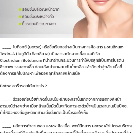
____
โบท็อกซ์ (Botox) หรือชื่อเรียกอย่างเป็นทางการคือ สาร Botulinum
Toxin-A (โบทูลินั่ม ท็อกซิน เอ) เป็นสารสกัดจากเชื้อแบคทีเรีย
Clostridium Botulinum ที่นำมาผ่านกระบวนการทำให้บริสุทธิ์เป็นสารโปรตีน
ชีวภาพปราศจากเชื้อ ก่อนใช้จะนำมาผสมกับน้ำเกลือ แล้วฉีดเข้าสู่กล้ามเนื้อที่
ต้องการแก้ไขปัญหา เพื่อออกฤทธิ์คลายกล้ามเนื้อ
Botox ลดริ้วรอยได้อย่างไร ?
____
ริ้วรอยก่อนวัยที่เกิดขึ้นบนใบหน้าของเรานั้นเกิดจากการแสดงสีหน้า
อารมณ์ต่างๆ ซ้ำๆ เมื่อกล้ามเนื้อมัดนั้นๆเกิดการหดตัวซ้ำๆเป็นเวลานานเป็นปีๆจะ
ทำให้ผิวหนังที่อยู่เหนือกล้ามเนื้อนั้นเกิดเป็นริ้วรอยให้เห็น
____
หลักการทำงานของ Botox คือ เมื่อแพทย์ฉีดสาร Botox เข้าไปตรงบริเวณ
กล้ามเนื้อจุดที่ผิวหนังเกิดริ้วรอย ยาจะออกฤทธิ์ยับยั้งการหลั่งสารสื่อประสาทที่ส่ง