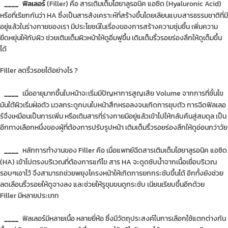
____
ฟิลเลอร์
(Filler) คือ สารเติมเต็มไฮยาลูรอนิค แอซิด (Hyaluronic Acid)
หรือที่เรียกกันว่า HA ซึ่งเป็นสารสังเคราะห์ที่สร้างขึ้นโดยเลียนแบบสารธรรมชาติที่มี
อยู่แล้วในร่างกายของเรา มีประโยชน์ในเรื่องของการสร้างความชุ่มชื้น เพิ่มความ
ยืดหยุ่นให้กับผิว ช่วยเติมเต็มผิวหน้าให้ดูอิ่มฟูขึ้น เติมเต็มริ้วรอยร่องลึกให้ดูเต็มขึ้น
ได้
Filler ลดริ้วรอยได้อย่างไร ?
____
เมื่ออายุมากขึ้นใบหน้าจะเริ่มมีปัญหาการสูญเสีย Volume จากการที่ชั้นไข
มันใต้ผิวเริ่มฝ่อตัว มวลกระดูกบนใบหน้าสึกหรอลงจนเกิดการยุบตัว การฉีดฟิลเลอ
ร์จึงเหมือนเป็นการเพิ่ม หรือเติมสารที่ร่างกายมีอยู่แล้วเข้าไปให้กลับคืนสู่สมดุล เป็น
อีกทางเลือกหนึ่งของผู้ที่ต้องการปรับรูปหน้า เติมเต็มริ้วรอยร่องลึกให้ดูอ่อนกว่าวัย
____
หลักการทำงานของ Filler คือ เมื่อแพทย์ฉีดสารเติมเต็มไฮยาลูรอนิค แอซิด
(HA) เข้าไปตรงบริเวณที่ต้องการแก้ไข สาร HA จะดูดซับน้ำจากเนื้อเยื่อบริเวณ
รอบๆเอาไว้ จึงสามารถช่วยพยุงโครงหน้าให้เกิดการยกกระชับขึ้นได้ อีกทั้งยังช่วย
ลดเลือนริ้วรอยให้ดูจางลง และช่วยให้รูขุมขนดูกระชับ เนียนเรียบขึ้นอีกด้วย
Filler มีหลายประเภท
____
ฟิลเลอร์มีหลายเนื้อ หลายยี่ห้อ ซึ่งมีวัตถุประสงค์ในการเลือกใช้แตกต่างกัน