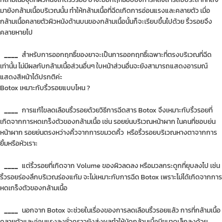
มายังกล้ามเนื้อบริเวณนั้น ทำให้กล้ามเนื้อที่ฉีดเกิดการอ่อนแรงและคลายตัว เมื่อ
กล้ามเนื้อคลายตัวผิวหนังด้านบนของกล้ามเนื้อนั้นก็จะเรียบขึ้นไปด้วย ริ้วรอยจึง
คลายหายไป
____
สำหรับการออกฤทธิ์ของยาจะเป็นการออกฤทธิ์เฉพาะที่ตรงบริเวณที่ฉีด
เท่านั้น ไม่มีผลกับกล้ามเนื้อส่วนอื่นๆ ใบหน้าส่วนอื่นจะยังสามารถแสดงอารมณ์
แสดงสีหน้าได้ปรกติค่ะ
Botox เหมาะกับริ้วรอยแบบไหน ?
____
การแก้ไขลดเลือนริ้วรอยด้วยวิธีการฉีดสาร Botox จึงเหมาะกับริ้วรอยที่
เกิดจากการหดเกร็งตัวของกล้ามเนื้อ เช่น รอยย่นบริเวณหน้าผาก ในคนที่ชอบย่น
หน้าผาก รอยย่นตรงหว่างคิ้วจากการขมวดคิ้ว หรือริ้วรอยบริเวณหางตาจากการ
ยิ้มหรือหัวเราะ
____
แต่ริ้วรอยที่เกิดจาก Volume ของผิวลดลง หรือมวลกระดูกที่ยุบลงไป เช่น
ริ้วรอยร่องลึกบริเวณร่องแก้ม จะไม่เหมาะกับการฉีด Botox เพราะไม่ได้เกิดจากการ
หดเกร็งตัวของกล้ามเนื้อ
____
นอกจาก Botox จะช่วยในเรื่องของการลดเลือนริ้วรอยแล้ว การที่กล้ามเนื้อ
คลายตัวและอ่อนแรงลงชั่วคราวยังส่งผลทำให้มัดกล้ามเนื้อมีขนาดเล็กลงด้วย