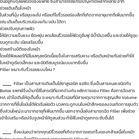
ขึ้นอยู่กับดุลยพินิจของแพทย์ ซึ่งสามารถใช้แก้ไขปัญหาได้หลากหลาย อาทิ
ช่วยเติมเต็มใบหน้า
ในส่วนที่บุ๋ม หรือยุบลงไป หรือแก้ไขริ้วรอยร่องลึกที่เกิดจากอายุมากที่เพิ่มมากขึ้น
เช่น เติมเต็มบริเวณร่องแก้ม ขมับ ใต้ตา
ช่วยปรับคุณภาพผิว
ให้มีความแข็งแรง ยืดหยุ่น ลดเลือนริ้วรอยให้ผิวดูอิ่มฟู มีน้ำมีนวลขึ้น และช่วยให้รูขุม
ขนดูกระชับ เนียนเรียบขึ้น
ช่วยสร้างมิติของใบหน้า
โดยใช้ฟิลเลอร์ที่มีโมเลกุลชนิดเนื้อแข็งในการเสริมคาง หรือเติมหน้าแก้มช่วยทำให้
ใบหน้าดูเรียวเล็กลง และมีมิติสมบูรณ์แบบมากยิ่งขึ้น
Filler เหมาะกับริ้วรอยแบบไหน ?
____
Filler เป็นสารสารเติมเต็มไฮยาลูรอนิค แอซิด ซึ่งเป็นสารคนละชนิดกับ
Botox แพทย์จึงนำมาใช้ในกรณีที่แตกต่างกัน หลักการของ Filler คือการฉีดสาร
HA เข้าไปเติมให้ดูเต็มขึ้น จะเหมาะกับริ้วรอยที่มีสาเหตุมาจากการสูญเสีย Volume
จากการที่ชั้นไขมันใต้ผิวเริ่มฝ่อตัว มวลกระดูกบนใบหน้าสึกหรอลงจนเกิดการยุบตัว
ซึ่งส่วนใหญ่จะมาจากอายุที่เพิ่มมากขึ้น นอกจากนั้นยังสามารถฉีด Filler เพื่อช่วย
เข้าไปเสริม หรือปรับรูปหน้าให้ดูสมส่วน ทำให้ใบหน้าดูยกกระชับขึ้นได้
____
ซึ่งแน่นอนว่าหากคุณมีริ้วรอยที่เกิดจากการหดเกร็งของกล้ามเนื้อใบหน้า